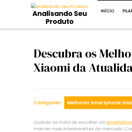
Skip
to
INÍCIO
PILA
Analisando Seu
content
Produto
Descubra os Melh
Xiaomi da Atualida
Categories :
Melhores Smartphone Xia
Quando se trata de escolher um
smartphon
marcas mais interessantes do mercado. Co