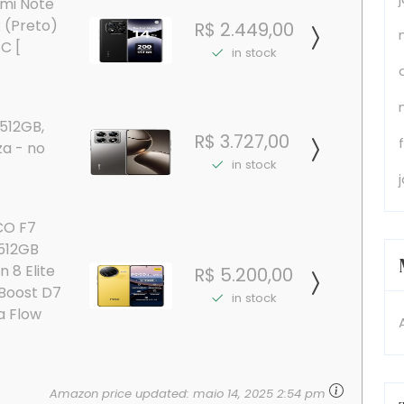
mi Note
k (Preto)
R$ 2.449,00
C [
in stock
512GB,
R$ 3.727,00
za - no
in stock
CO F7
+512GB
 8 Elite
R$ 5.200,00
nBoost D7
in stock
a Flow
Amazon price updated:
maio 14, 2025 2:54 pm