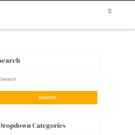
Search
earch
r:
Dropdown Categories