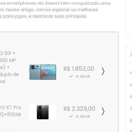
o, os smartphones da Xiaomi têm conquistado uma
s. Neste artigo, vamos explorar os melhores
 para jogos, e destacar suas principais
RO 5G +
 200 MP
 e) +
R$ 1.852,00
duplo de
in stock
eal
O X7 Pro
R$ 2.329,00
12+512GB
in stock