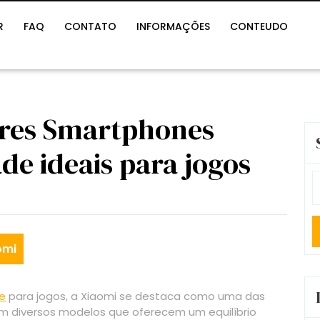
R
FAQ
CONTATO
INFORMAÇÕES
CONTEUDO
ores Smartphones
de ideais para jogos
S
fo
omi
e
para jogos, a Xiaomi se destaca como uma das
m diversos modelos que oferecem um equilíbrio