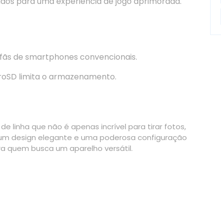
dos para uma experiência de jogo aprimorada.
 fãs de smartphones convencionais.
croSD limita o armazenamento.
 linha que não é apenas incrível para tirar fotos,
um design elegante e uma poderosa configuração
ara quem busca um aparelho versátil.