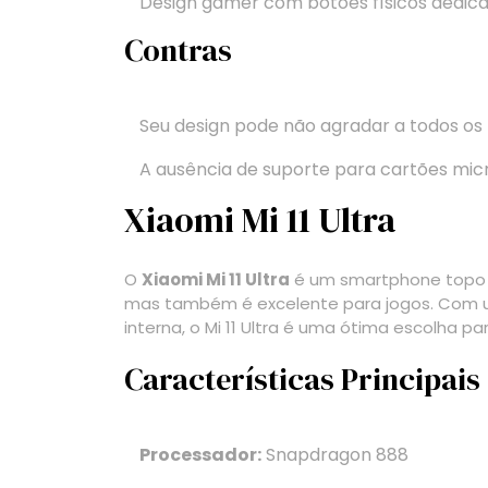
Design gamer com botões físicos dedica
Contras
Seu design pode não agradar a todos os
A ausência de suporte para cartões mi
Xiaomi Mi 11 Ultra
O
Xiaomi Mi 11 Ultra
é um smartphone topo de
mas também é excelente para jogos. Com 
interna, o Mi 11 Ultra é uma ótima escolha p
Características Principais
Processador:
Snapdragon 888