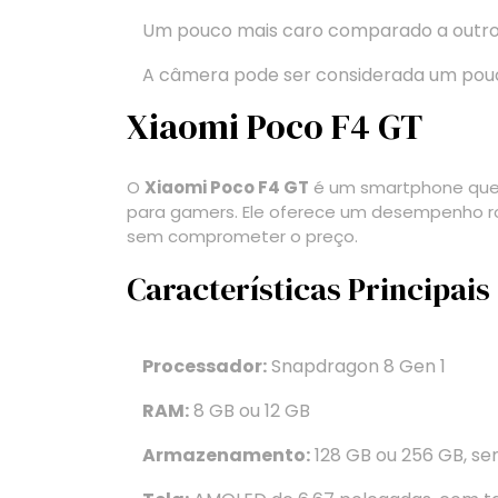
Um pouco mais caro comparado a outro
A câmera pode ser considerada um pouco
Xiaomi Poco F4 GT
O
Xiaomi Poco F4 GT
é um smartphone que
para gamers. Ele oferece um desempenho r
sem comprometer o preço.
Características Principais
Processador:
Snapdragon 8 Gen 1
RAM:
8 GB ou 12 GB
Armazenamento:
128 GB ou 256 GB, s