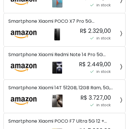
(Pacote de carregador duplo de carro rápido)
in stock
(Ocean Teal (ROM))
Smartphone Xiaomi POCO X7 Pro 5G
8+256GB/12+256GB/12+512GB
R$ 2.329,00
in stock
Smartphone Xiaomi Redmi Note 14 Pro 5G
Midnight Black (Preto) 12GB RAM 512GB ROM NFC
R$ 2.449,00
[ 24090RA29G ]
in stock
Smartphone Xiaomi 14T 512GB, 12GB Ram, 5G,
Leica, Cinza - no Brasil
R$ 3.727,00
in stock
Smartphone Xiaomi POCO F7 Ultra 5G 12 +
256GB/16+512GB Processador Snapdragon 8 Elite