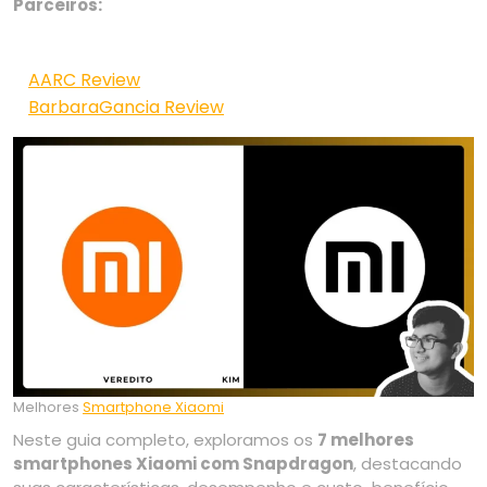
Parceiros:
AARC Review
BarbaraGancia Review
Melhores
Smartphone Xiaomi
Neste guia completo, exploramos os
7 melhores
smartphones Xiaomi com Snapdragon
, destacando