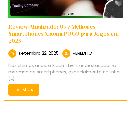
Review Atualizado: Os 7 Melhores
Smartphones Xiaomi POCO para Jogos em
2025
setembro
VEREDITO
setembro 22, 2025
VEREDITO
22,
Nos últimos anos, a Xiaomi tem se destacado no
2025
mercado de smartphones, especialmente na linha
[...]
Ler
Ler Mais
Mais