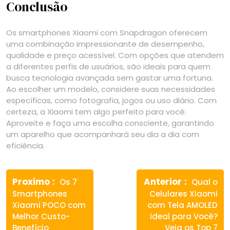
Conclusão
Os smartphones Xiaomi com Snapdragon oferecem
uma combinação impressionante de desempenho,
qualidade e preço acessível. Com opções que atendem
a diferentes perfis de usuários, são ideais para quem
busca tecnologia avançada sem gastar uma fortuna.
Ao escolher um modelo, considere suas necessidades
específicas, como fotografia, jogos ou uso diário. Com
certeza, a Xiaomi tem algo perfeito para você.
Aproveite e faça uma escolha consciente, garantindo
um aparelho que acompanhará seu dia a dia com
eficiência.
Navegação
Previous
Next
de
Proximo
Anterior
Os 7
Qual o
post:
post:
Smartphones
Celulares Xiaomi
Post
Xiaomi POCO com
com Tela AMOLED
Melhor Custo-
Ideal para Você?
Benefício
Veja os Top 7