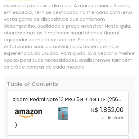
essenciais do nosso dia a dia. A marca chinesa Xiaomi,
em especial, tem se destacado no mercado com uma
vasta gama de dispositivos que combinam
desempenho, qualidade e preço acessível. Neste guia,
abordaremos os 7 melhores smartphones Xiaomi
equipados com processadores Snapdragon,
enfatizando suas características, desempenho e
experiências do usuário. Para ajudá-lo a decidir a melhor
opção para suas necessidades, analisaremos também
os prós e contras de cada modelo.
Table of Contents
Xiaomi Redmi Note 13 PRO 5G + 4G LTE (256
GB + 8 GB) 200 MP Triplo (Mobile Mint Tello
R$ 1.852,00
e) + (Pacote de carregador duplo de carro
in stock
rápido) (Ocean Teal (ROM))