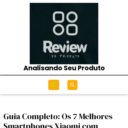
Skip
to
content
Analisando Seu Produto
Open
Menu
Guia Completo: Os 7 Melhores
Smartphones Xiaomi com