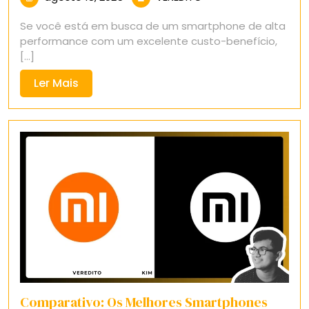
18,
Se você está em busca de um smartphone de alta
2025
performance com um excelente custo-benefício,
[...]
Ler
Ler Mais
Mais
Comparativo: Os Melhores Smartphones