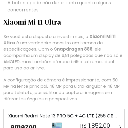
A bateria pode não durar tanto quanto alguns
concorrentes.
Xiaomi Mi 11 Ultra
Se você está disposto a investir mais, o
Xiaomi Mi 11
Ultra
é um verdadeiro monstro em termos de
especificações. Com o
Snapdragon 888
, ele
acompanha um display de 6,81 polegadas que não só é
AMOLED, mas também oferece brilho extremo, ideal
para uso ao ar livre.
A configuração de câmera é impressionante, com 50
MP na lente principal, 48 MP para ultra-angular e 48 MP
para telefoto, possibilitando capturar imagens em
diferentes ângulos e perspectivas.
Xiaomi Redmi Note 13 PRO 5G + 4G LTE (256 GB +
8 GB) 200 MP Triplo (Mobile Mint Tello e) +
R$ 1.852,00