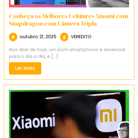
Conheça os Melhores Celulares Xiaomi com
Snapdragon com Câmera Tripla
outubro
VEREDITO
outubro 21, 2025
VEREDITO
21,
Nos dias de hoje, um bom smartphone é essencial
2025
para o dia a dia, e [...]
Ler
Ler Mais
Mais