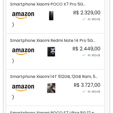
Smartphone Xiaomi POCO X7 Pro 5G
8+256GB/12+256GB/12+512GB
R$ 2.329,00
in stock
Smartphone Xiaomi Redmi Note 14 Pro 5G
Midnight Black (Preto) 12GB RAM 512GB ROM
R$ 2.449,00
NFC [ 24090RA29G ]
in stock
Smartphone Xiaomi 14T 512GB, 12GB Ram, 5G,
Leica, Cinza - no Brasil
R$ 3.727,00
in stock
Smartphone Xiaomi POCO F7 Ultra 5G 12 +