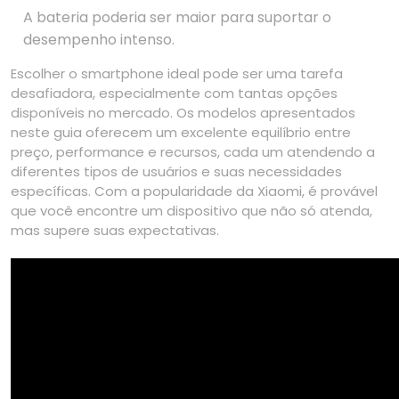
A bateria poderia ser maior para suportar o
desempenho intenso.
Escolher o smartphone ideal pode ser uma tarefa
desafiadora, especialmente com tantas opções
disponíveis no mercado. Os modelos apresentados
neste guia oferecem um excelente equilíbrio entre
preço, performance e recursos, cada um atendendo a
diferentes tipos de usuários e suas necessidades
específicas. Com a popularidade da Xiaomi, é provável
que você encontre um dispositivo que não só atenda,
mas supere suas expectativas.