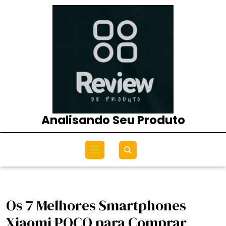
Skip
to
content
Analisando Seu Produto
Open
Menu
Os 7 Melhores Smartphones
Xiaomi POCO para Comprar