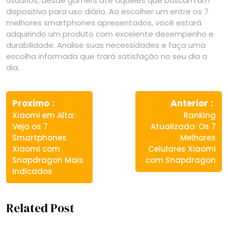
usuários, desde gamers até aqueles que buscam um
dispositivo para uso diário. Ao escolher um entre os 7
melhores smartphones apresentados, você estará
adquirindo um produto com excelente desempenho e
durabilidade. Analise suas necessidades e faça uma
escolha informada que trará satisfação no seu dia a
dia.
Navegação
Previous
Ne
de
Proximo
Anterior
post:
pos
Xiaomi em Alta:
Ranking
Post
Veja os 7
Atualizado: Os 7
Smartphones
Melhores
Xiaomi com
Celulares Xiaomi
Snapdragon Mais
com Snapdragon
Indicados
Related Post