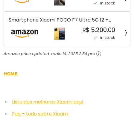
in stock
Smartphone Xiaomi POCO F7 Ultra 5G 12 +
256GB/16+512GB Processador Snapdragon 8 Elite
R$ 5.200,00
Top de Linha Chip VisionBoost D7 para Jogos
in stock
Pesados Tela Flow AMOLED 2K...
Amazon price updated:
maio 14, 2025 2:54 pm
HOME:
Lista dos melhores Xiaomi aqui
Faq – tudo sobre Xioami