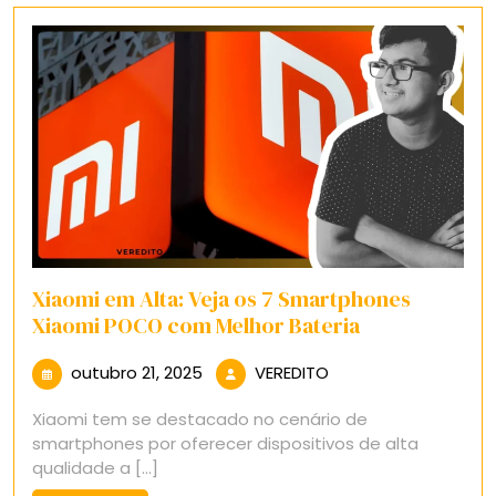
Xiaomi em Alta: Veja os 7 Smartphones
Xiaomi POCO com Melhor Bateria
outubro
VEREDITO
outubro 21, 2025
VEREDITO
21,
Xiaomi tem se destacado no cenário de
2025
smartphones por oferecer dispositivos de alta
qualidade a [...]