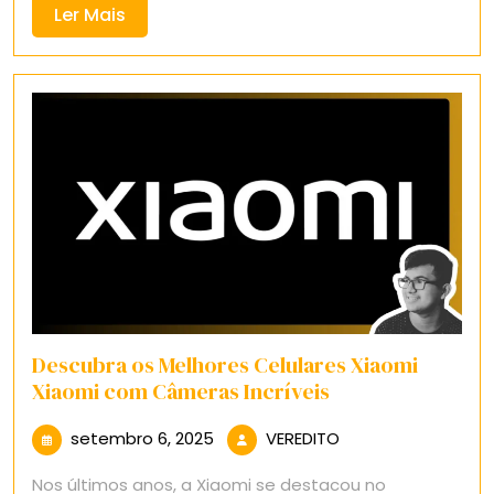
Ler
Ler Mais
Mais
Descubra os Melhores Celulares Xiaomi
Xiaomi com Câmeras Incríveis
setembro
VEREDITO
setembro 6, 2025
VEREDITO
6,
Nos últimos anos, a Xiaomi se destacou no
2025