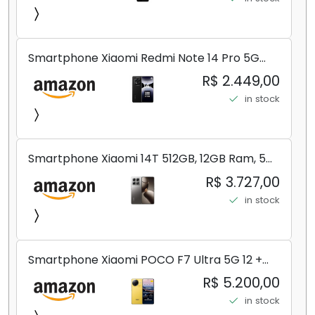
Smartphone Xiaomi Redmi Note 14 Pro 5G
Midnight Black (Preto) 12GB RAM 512GB ROM
R$ 2.449,00
NFC [ 24090RA29G ]
in stock
Smartphone Xiaomi 14T 512GB, 12GB Ram, 5G,
Leica, Cinza - no Brasil
R$ 3.727,00
in stock
Smartphone Xiaomi POCO F7 Ultra 5G 12 +
256GB/16+512GB Processador Snapdragon 8
R$ 5.200,00
Elite Top de Linha Chip VisionBoost D7 para
in stock
Jogos Pesados Tela Flow AMOLED 2K...