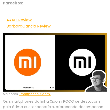
Parceiros:
AARC Review
BarbaraGancia Review
Melhores
Smartphone Xiaomi
Os smartphones da linha Xiaomi POCO se destacam
pelo ótimo custo-benefício, oferecendo desempenho