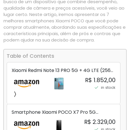
busca de um dispositivo que combine desempenho,
qualidade de câmera e preços acessíveis, você veio ao
lugar certo. Neste artigo, iremos apresentar os 7
melhores smartphones Xiaomi POCO que você pode
comprar atualmente, abordando suas especificações e
características principais, além de prós e contras que
podem ajudar na sua decisão de compra.
Table of Contents
Xiaomi Redmi Note 13 PRO 5G + 4G LTE (256
GB + 8 GB) 200 MP Triplo (Mobile Mint Tello
R$ 1.852,00
e) + (Pacote de carregador duplo de carro
in stock
rápido) (Ocean Teal (ROM))
Smartphone Xiaomi POCO X7 Pro 5G
8+256GB/12+256GB/12+512GB
R$ 2.329,00
in stock