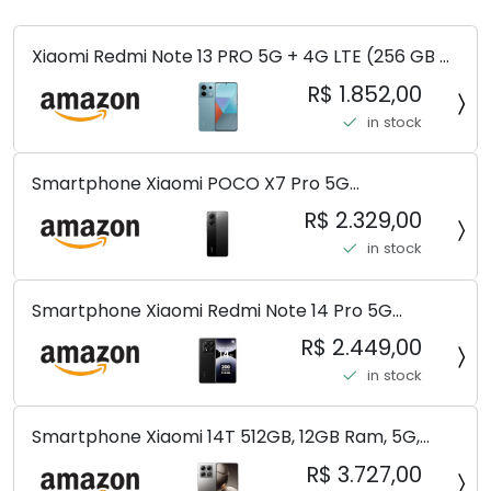
Xiaomi Redmi Note 13 PRO 5G + 4G LTE (256 GB +
8 GB) 200 MP Triplo (Mobile Mint Tello e) +
R$ 1.852,00
(Pacote de carregador duplo de carro rápido)
in stock
(Ocean Teal (ROM))
Smartphone Xiaomi POCO X7 Pro 5G
8+256GB/12+256GB/12+512GB
R$ 2.329,00
in stock
Smartphone Xiaomi Redmi Note 14 Pro 5G
Midnight Black (Preto) 12GB RAM 512GB ROM NFC
R$ 2.449,00
[ 24090RA29G ]
in stock
Smartphone Xiaomi 14T 512GB, 12GB Ram, 5G,
Leica, Cinza - no Brasil
R$ 3.727,00