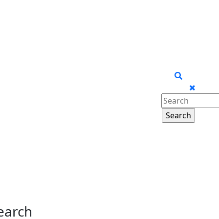
Search
for:
earch