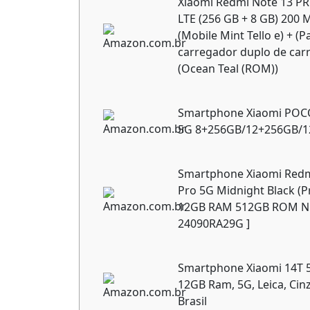
Xiaomi Redmi Note 13 P
LTE (256 GB + 8 GB) 200 M
(Mobile Mint Tello e) + (
carregador duplo de carr
(Ocean Teal (ROM))
Smartphone Xiaomi POC
5G 8+256GB/12+256GB/
Smartphone Xiaomi Redm
Pro 5G Midnight Black (P
12GB RAM 512GB ROM NF
24090RA29G ]
Smartphone Xiaomi 14T 
12GB Ram, 5G, Leica, Cinz
Brasil