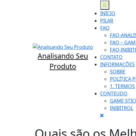
Skip
Open
to
Menu
INÍCIO
content
PILAR
FAQ
FAQ-ANAL
FAQ – GAME
FAQ-INIBI
Analisando Seu
CONTATO
INFORMAÇÕES
Produto
SOBRE
POLÍTICA 
1. TERMOS
CONTEUDO
GAME STIC
INIBITROL
Close
Menu
Quais são os Mel