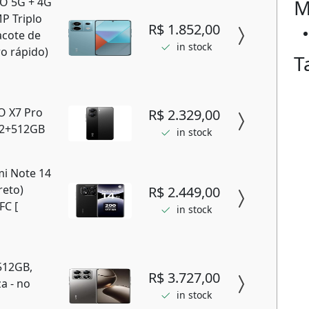
M
RO 5G + 4G
P Triplo
R$ 1.852,00
Pacote de
in stock
o rápido)
T
O X7 Pro
R$ 2.329,00
12+512GB
in stock
i Note 14
reto)
R$ 2.449,00
C [
in stock
512GB,
R$ 3.727,00
a - no
in stock