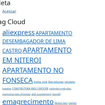
eta
Acessar
ag Cloud
aliexpress
APARTAMENTO
DESEMBAGADOR DE LIMA
APARTAMENTO
CASTRO
EM NITEROI
APARTAMENTO NO
FONSECA
biotox gold
Boa solucoes
celulares
baratos
CONSTRUTORA MEU CRESCER
controle-o-rgb-das-
memorias-ram-chinesas
diet supplement
doxidil
emagrecimento
fitness tips
games