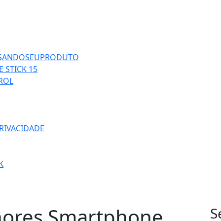
ISANDOSEUPRODUTO
 STICK 15
TROL
PRIVACIDADE
K
hores Smartphone
S