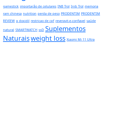
gamestick
importação de celulares
INB Trol
Inib Trol
memoria
ram chinesa
nutrition
perda de peso
PRODENTIM
PRODENTIM
REVIEW
q doxidil
restricao de cpf
reveravit-e-confiavel
saúde
Suplementos
natural
SMARTWATCH
ssD
Naturais
weight loss
Xiaomi Mi 11 Ultra