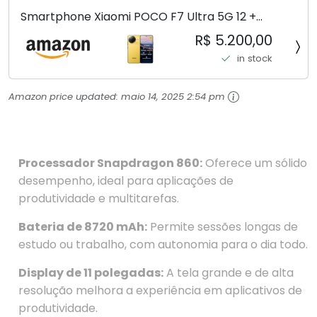
Smartphone Xiaomi POCO F7 Ultra 5G 12 +
256GB/16+512GB Processador Snapdragon 8 Elite
R$ 5.200,00
Top de Linha Chip VisionBoost D7 para Jogos
in stock
Pesados Tela Flow AMOLED 2K...
Amazon price updated:
maio 14, 2025 2:54 pm
Processador Snapdragon 860:
Oferece um sólido
desempenho, ideal para aplicações de
produtividade e multitarefas.
Bateria de 8720 mAh:
Permite sessões longas de
estudo ou trabalho, com autonomia para o dia todo.
Display de 11 polegadas:
A tela grande e de alta
resolução melhora a experiência em aplicativos de
produtividade.