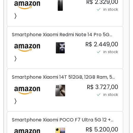
R$ 2.329,00
in stock
Smartphone Xiaomi Redmi Note 14 Pro 5G
Midnight Black (Preto) 12GB RAM 512GB ROM
R$ 2.449,00
NFC [ 24090RA29G ]
in stock
Smartphone Xiaomi 14T 512GB, 12GB Ram, 5G,
Leica, Cinza - no Brasil
R$ 3.727,00
in stock
Smartphone Xiaomi POCO F7 Ultra 5G 12 +
256GB/16+512GB Processador Snapdragon 8
R$ 5.200,00