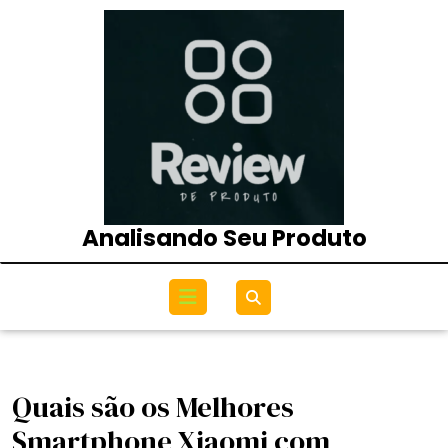
Skip
to
content
Analisando Seu Produto
Open
Menu
Quais são os Melhores
Smartphone Xiaomi com