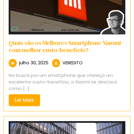
Quais são os Melhores Smartphone Xiaomi
com melhor custo-benefício?
julho
VEREDITO
julho 30, 2025
VEREDITO
30,
Na busca por um smartphone que ofereça um
2025
excelente custo-benefício, a Xiaomi se destaca
como [...]
Ler
Ler Mais
Mais