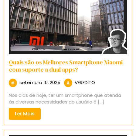
Quais são os Melhores Smartphone Xiaomi
com suporte a dual apps?
setembro
VEREDITO
setembro 10, 2025
VEREDITO
10,
Nos dias de hoje, ter um smartphone que atenda
2025
às diversas necessidades do usuário é [...]
Ler
Ler Mais
Mais