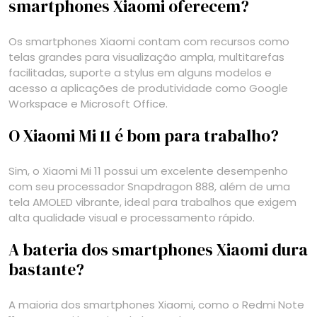
smartphones Xiaomi oferecem?
Os smartphones Xiaomi contam com recursos como
telas grandes para visualização ampla, multitarefas
facilitadas, suporte a stylus em alguns modelos e
acesso a aplicações de produtividade como Google
Workspace e Microsoft Office.
O Xiaomi Mi 11 é bom para trabalho?
Sim, o Xiaomi Mi 11 possui um excelente desempenho
com seu processador Snapdragon 888, além de uma
tela AMOLED vibrante, ideal para trabalhos que exigem
alta qualidade visual e processamento rápido.
A bateria dos smartphones Xiaomi dura
bastante?
A maioria dos smartphones Xiaomi, como o Redmi Note