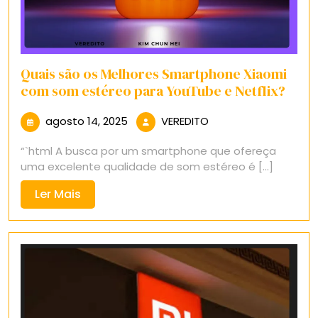
Quais são os Melhores Smartphone Xiaomi
com som estéreo para YouTube e Netflix?
agosto
VEREDITO
agosto 14, 2025
VEREDITO
14,
“`html A busca por um smartphone que ofereça
2025
uma excelente qualidade de som estéreo é [...]
Ler
Ler Mais
Mais