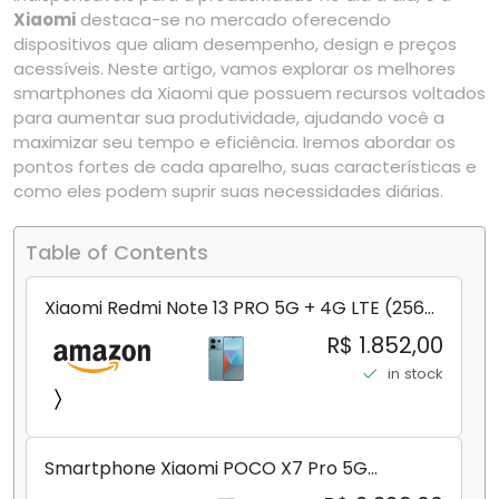
Xiaomi
destaca-se no mercado oferecendo
dispositivos que aliam desempenho, design e preços
acessíveis. Neste artigo, vamos explorar os melhores
smartphones da Xiaomi que possuem recursos voltados
para aumentar sua produtividade, ajudando você a
maximizar seu tempo e eficiência. Iremos abordar os
pontos fortes de cada aparelho, suas características e
como eles podem suprir suas necessidades diárias.
Table of Contents
Xiaomi Redmi Note 13 PRO 5G + 4G LTE (256
GB + 8 GB) 200 MP Triplo (Mobile Mint Tello
R$ 1.852,00
e) + (Pacote de carregador duplo de carro
in stock
rápido) (Ocean Teal (ROM))
Smartphone Xiaomi POCO X7 Pro 5G
8+256GB/12+256GB/12+512GB