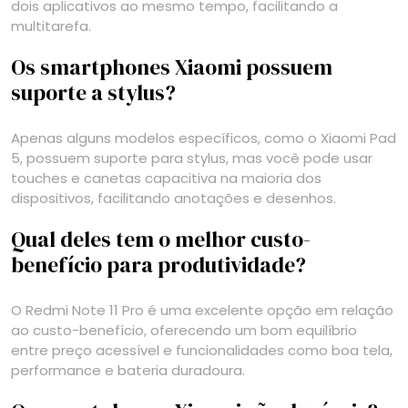
dois aplicativos ao mesmo tempo, facilitando a
multitarefa.
Os smartphones Xiaomi possuem
suporte a stylus?
Apenas alguns modelos específicos, como o Xiaomi Pad
5, possuem suporte para stylus, mas você pode usar
touches e canetas capacitiva na maioria dos
dispositivos, facilitando anotações e desenhos.
Qual deles tem o melhor custo-
benefício para produtividade?
O Redmi Note 11 Pro é uma excelente opção em relação
ao custo-benefício, oferecendo um bom equilíbrio
entre preço acessível e funcionalidades como boa tela,
performance e bateria duradoura.