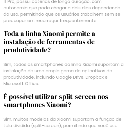
11 Pro, possui baterias de longa duração, com
autonomia que pode chegar a dois dias dependendo
do uso, permitindo que os usuários trabalhem sem se
preocupar em recarregar frequentemente.
Toda a linha Xiaomi permite a
instalação de ferramentas de
produtividade?
Sim, todos os smartphones da linha Xiaomi suportam a
instalação de uma ampla gama de aplicativos de
produtividade, incluindo Google Drive, Dropbox e
Microsoft Office.
É possível utilizar split-screen nos
smartphones Xiaomi?
Sim, muitos modelos da Xiaomi suportam a função de
tela dividida (split-screen), permitindo que você use