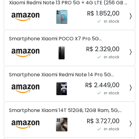
Xiaomi Redmi Note 13 PRO 5G + 4G LTE (256 GB +
8 GB) 200 MP Triplo (Mobile Mint Tello e) +
R$ 1.852,00
(Pacote de carregador duplo de carro rápido)
in stock
(Ocean Teal (ROM))
Smartphone Xiaomi POCO X7 Pro 5G
8+256GB/12+256GB/12+512GB
R$ 2.329,00
in stock
Smartphone Xiaomi Redmi Note 14 Pro 5G
Midnight Black (Preto) 12GB RAM 512GB ROM NFC
R$ 2.449,00
[ 24090RA29G ]
in stock
Smartphone Xiaomi 14T 512GB, 12GB Ram, 5G,
Leica, Cinza - no Brasil
R$ 3.727,00
in stock