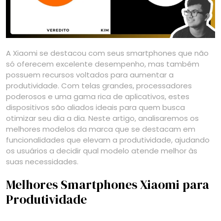
A Xiaomi se destacou com seus smartphones que não
só oferecem excelente desempenho, mas também
possuem recursos voltados para aumentar a
produtividade. Com telas grandes, processadores
poderosos e uma gama rica de aplicativos, estes
dispositivos são aliados ideais para quem busca
otimizar seu dia a dia. Neste artigo, analisaremos os
melhores modelos da marca que se destacam em
funcionalidades que elevam a produtividade, ajudando
os usuários a decidir qual modelo atende melhor às
suas necessidades.
Melhores Smartphones Xiaomi para
Produtividade