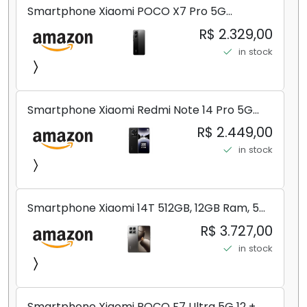
Smartphone Xiaomi POCO X7 Pro 5G
8+256GB/12+256GB/12+512GB
R$ 2.329,00
in stock
Smartphone Xiaomi Redmi Note 14 Pro 5G
Midnight Black (Preto) 12GB RAM 512GB ROM
R$ 2.449,00
NFC [ 24090RA29G ]
in stock
Smartphone Xiaomi 14T 512GB, 12GB Ram, 5G,
Leica, Cinza - no Brasil
R$ 3.727,00
in stock
Smartphone Xiaomi POCO F7 Ultra 5G 12 +