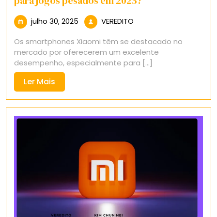
para jogos pesados em 2025?
julho
VEREDITO
julho 30, 2025
VEREDITO
30,
Os smartphones Xiaomi têm se destacado no
2025
mercado por oferecerem um excelente
desempenho, especialmente para [...]
Ler
Ler Mais
Mais