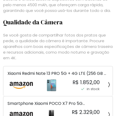
pelo menos 4500 mAh, que ofereçam carga rápida,
garantindo que você possa usá-los durante todo o dia.
Qualidade da Câmera
Se você gosta de compartilhar fotos dos pratos que
pede, a qualidade da câmera é importante. Procure
aparelhos com boas especificações de câmera traseira
e recursos adicionais, como modo noturno e gravação
em 4K.
Xiaomi Redmi Note 13 PRO 5G + 4G LTE (256 GB +
8 GB) 200 MP Triplo (Mobile Mint Tello e) +
R$ 1.852,00
(Pacote de carregador duplo de carro rápido)
in stock
(Ocean Teal (ROM))
Smartphone Xiaomi POCO X7 Pro 5G
8+256GB/12+256GB/12+512GB
R$ 2.329,00