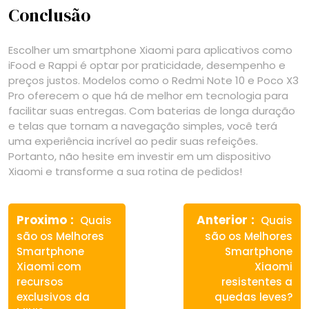
Conclusão
Escolher um smartphone Xiaomi para aplicativos como
iFood e Rappi é optar por praticidade, desempenho e
preços justos. Modelos como o Redmi Note 10 e Poco X3
Pro oferecem o que há de melhor em tecnologia para
facilitar suas entregas. Com baterias de longa duração
e telas que tornam a navegação simples, você terá
uma experiência incrível ao pedir suas refeições.
Portanto, não hesite em investir em um dispositivo
Xiaomi e transforme a sua rotina de pedidos!
Navegação
Previous
Next
de
Proximo
Anterior
Quais
Quais
post:
post:
são os Melhores
são os Melhores
Post
Smartphone
Smartphone
Xiaomi com
Xiaomi
recursos
resistentes a
exclusivos da
quedas leves?