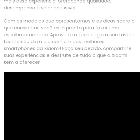
mais essa experiência, oferecendo qualidade,
desempenho e valor acessível.
Com os modelos que apresentamos e as dicas sobre o
que considerar, você está pronto para fazer uma
escolha informada. Aproveite a tecnologia a seu favor e
facilite seu dia a dia com um dos melhores
smartphones da Xiaomi! Faça seu pedido, compartilhe
suas experiências e desfrute de tudo o que a Xiaomi
tem a oferecer.