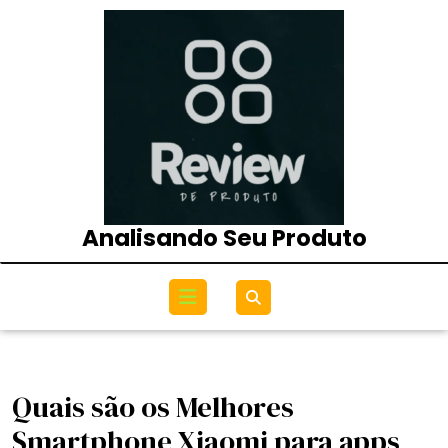
Skip
to
content
Analisando Seu Produto
Open
Menu
Quais são os Melhores
Smartphone Xiaomi para apps