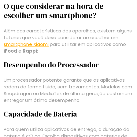
O que considerar na hora de
escolher um smartphone?
Além das características dos aparelhos, existem alguns
fatores que você deve considerar ao escolher um
smartphone Xiaomi
para utilizar em aplicativos como
iFood
e
Rappi
:
Desempenho do Processador
Um processador potente garante que os aplicativos
rodem de forma fluida, sem travamentos. Modelos com
Snapdragon ou MediaTek de última geração costumam
entregar um ótimo desempenho.
Capacidade de Bateria
Para quem utiliza aplicativos de entrega, a duração da
bateria é crítica. Escolha dispositivos com baterias de