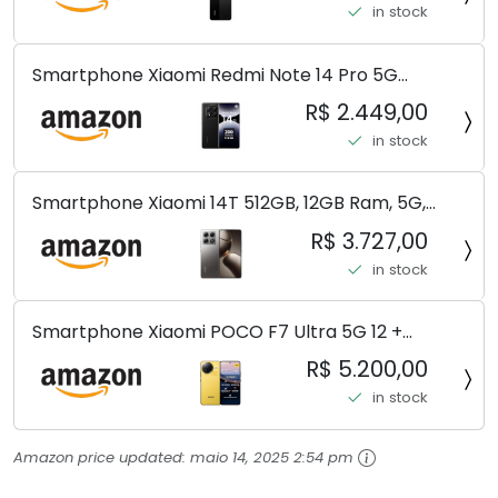
in stock
Smartphone Xiaomi Redmi Note 14 Pro 5G
Midnight Black (Preto) 12GB RAM 512GB ROM NFC
R$ 2.449,00
[ 24090RA29G ]
in stock
Smartphone Xiaomi 14T 512GB, 12GB Ram, 5G,
Leica, Cinza - no Brasil
R$ 3.727,00
in stock
Smartphone Xiaomi POCO F7 Ultra 5G 12 +
256GB/16+512GB Processador Snapdragon 8 Elite
R$ 5.200,00
Top de Linha Chip VisionBoost D7 para Jogos
in stock
Pesados Tela Flow AMOLED 2K...
Amazon price updated:
maio 14, 2025 2:54 pm