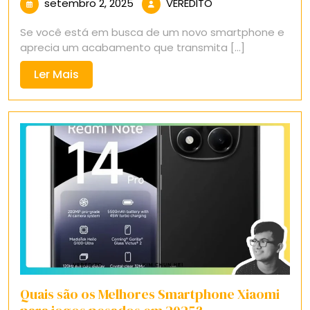
setembro
VEREDITO
setembro 2, 2025
VEREDITO
2,
Se você está em busca de um novo smartphone e
2025
aprecia um acabamento que transmita [...]
Ler
Ler Mais
Mais
Quais são os Melhores Smartphone Xiaomi