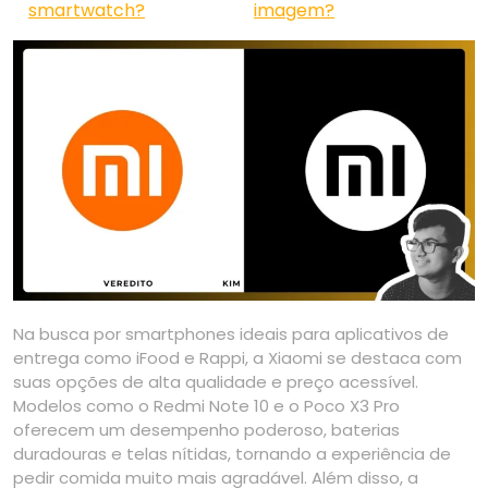
smartwatch?
imagem?
Na busca por smartphones ideais para aplicativos de
entrega como iFood e Rappi, a Xiaomi se destaca com
suas opções de alta qualidade e preço acessível.
Modelos como o Redmi Note 10 e o Poco X3 Pro
oferecem um desempenho poderoso, baterias
duradouras e telas nítidas, tornando a experiência de
pedir comida muito mais agradável. Além disso, a