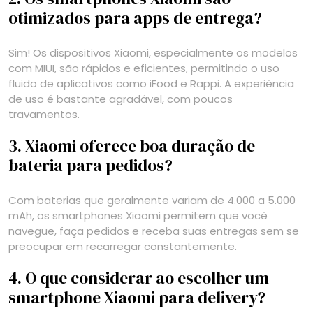
otimizados para apps de entrega?
Sim! Os dispositivos Xiaomi, especialmente os modelos
com MIUI, são rápidos e eficientes, permitindo o uso
fluido de aplicativos como iFood e Rappi. A experiência
de uso é bastante agradável, com poucos
travamentos.
3. Xiaomi oferece boa duração de
bateria para pedidos?
Com baterias que geralmente variam de 4.000 a 5.000
mAh, os smartphones Xiaomi permitem que você
navegue, faça pedidos e receba suas entregas sem se
preocupar em recarregar constantemente.
4. O que considerar ao escolher um
smartphone Xiaomi para delivery?