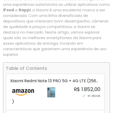
uma experiência satisfatória ao utilizar aplicativos como
iFood
e
Rappi
, a Xiaomi é uma excelente marca a ser
considerada. Com uma linha diversificada de
dispositivos que oferecem bom desempenho, câmeras
de qualidade e preços competitivos, a Xiaomi se
destaca no mercado. Neste artigo, vamos explorar
quais são os melhores smartphones da Xiaomi para
esses aplicativos de entrega, focando em
características que garantem uma experiência de uso
superior.
Table of Contents
Xiaomi Redmi Note 13 PRO 5G + 4G LTE (256
GB + 8 GB) 200 MP Triplo (Mobile Mint Tello
R$ 1.852,00
e) + (Pacote de carregador duplo de carro
in stock
rápido) (Ocean Teal (ROM))