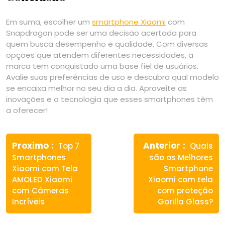
Em suma, escolher um
smartphone Xiaomi
com
Snapdragon pode ser uma decisão acertada para
quem busca desempenho e qualidade. Com diversas
opções que atendem diferentes necessidades, a
marca tem conquistado uma base fiel de usuários.
Avalie suas preferências de uso e descubra qual modelo
se encaixa melhor no seu dia a dia. Aproveite as
inovações e a tecnologia que esses smartphones têm
a oferecer!
Navegação
Previous
Next
de
Proximo
Anterior
Top 7
Quais
post:
post:
Smartphones
são os Melhores
Post
Xiaomi com Tela
Smartphone
AMOLED Xiaomi
Xiaomi com tela
com Câmeras
com proteção
Incríveis
Gorilla Glass?