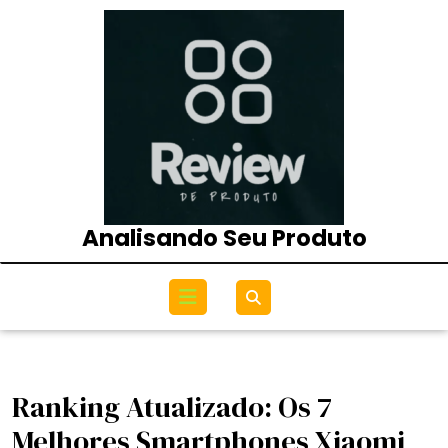
Skip
to
content
Analisando Seu Produto
Open
Menu
Ranking Atualizado: Os 7
Melhores Smartphones Xiaomi