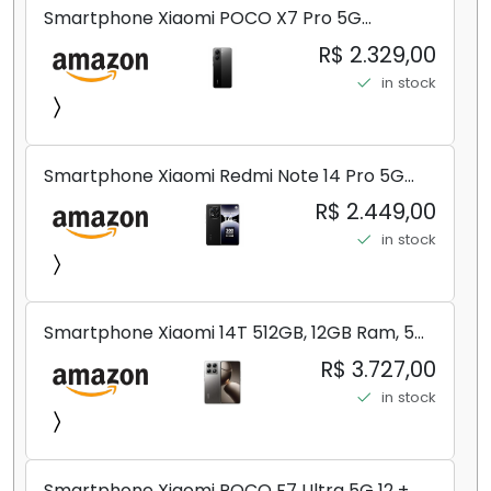
Smartphone Xiaomi POCO X7 Pro 5G
8+256GB/12+256GB/12+512GB
R$ 2.329,00
in stock
Smartphone Xiaomi Redmi Note 14 Pro 5G
Midnight Black (Preto) 12GB RAM 512GB ROM
R$ 2.449,00
NFC [ 24090RA29G ]
in stock
Smartphone Xiaomi 14T 512GB, 12GB Ram, 5G,
Leica, Cinza - no Brasil
R$ 3.727,00
in stock
Smartphone Xiaomi POCO F7 Ultra 5G 12 +