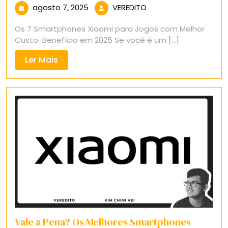
agosto
VEREDITO
agosto 7, 2025
VEREDITO
7,
Os 7 Smartphones Xiaomi para Jogos com Melhor
2025
Custo-Benefício em 2025 Se você é um [...]
Ler
Ler Mais
Mais
Vale a Pena? Os Melhores Smartphones