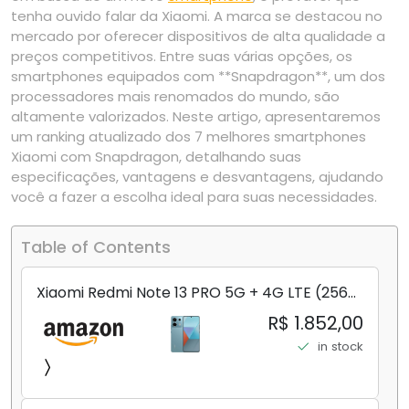
tenha ouvido falar da Xiaomi. A marca se destacou no
mercado por oferecer dispositivos de alta qualidade a
preços competitivos. Entre suas várias opções, os
smartphones equipados com **Snapdragon**, um dos
processadores mais renomados do mundo, são
altamente valorizados. Neste artigo, apresentaremos
um ranking atualizado dos 7 melhores smartphones
Xiaomi com Snapdragon, detalhando suas
especificações, vantagens e desvantagens, ajudando
você a fazer a escolha ideal para suas necessidades.
Table of Contents
Xiaomi Redmi Note 13 PRO 5G + 4G LTE (256
GB + 8 GB) 200 MP Triplo (Mobile Mint Tello
R$ 1.852,00
e) + (Pacote de carregador duplo de carro
in stock
rápido) (Ocean Teal (ROM))