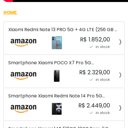
HOME:
Xiaomi Redmi Note 13 PRO 5G + 4G LTE (256 GB +
8 GB) 200 MP Triplo (Mobile Mint Tello e) +
R$ 1.852,00
(Pacote de carregador duplo de carro rápido)
in stock
(Ocean Teal (ROM))
Smartphone Xiaomi POCO X7 Pro 5G
8+256GB/12+256GB/12+512GB
R$ 2.329,00
in stock
Smartphone Xiaomi Redmi Note 14 Pro 5G
Midnight Black (Preto) 12GB RAM 512GB ROM NFC
R$ 2.449,00
[ 24090RA29G ]
in stock