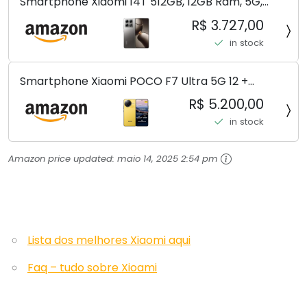
Smartphone Xiaomi 14T 512GB, 12GB Ram, 5G,
Leica, Cinza - no Brasil
R$ 3.727,00
in stock
Smartphone Xiaomi POCO F7 Ultra 5G 12 +
256GB/16+512GB Processador Snapdragon 8 Elite
R$ 5.200,00
Top de Linha Chip VisionBoost D7 para Jogos
in stock
Pesados Tela Flow AMOLED 2K...
Amazon price updated:
maio 14, 2025 2:54 pm
Lista dos melhores Xiaomi aqui
Faq – tudo sobre Xioami