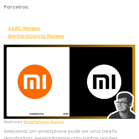
Parceiros:
AARC Review
BarbaraGancia Review
Melhores
Smartphone Xiaomi
Selecionar um smartphone pode ser uma tarefa
desafiadora, especialmente com tantas opções