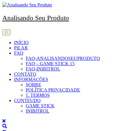
Skip
to
content
Analisando Seu Produto
Open
Menu
INÍCIO
PILAR
FAQ
FAQ-ANALISANDOSEUPRODUTO
FAQ – GAME STICK 15
FAQ-INIBITROL
CONTATO
INFORMAÇÕES
SOBRE
POLÍTICA PRIVACIDADE
1. TERMOS
CONTEUDO
GAME STICK
INIBITROL
Close
Menu