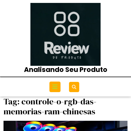
Skip
to
content
Analisando Seu Produto
Open
Menu
Tag:
controle-o-rgb-das-
memorias-ram-chinesas