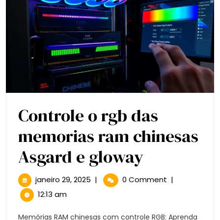
Controle o rgb das
memorias ram chinesas
Controle
Asgard e gloway
o
janeiro
janeiro 29, 2025
|
0 Comment
|
29,
rgb
12:13 am
2025
das
Memórias RAM chinesas com controle RGB: Aprenda