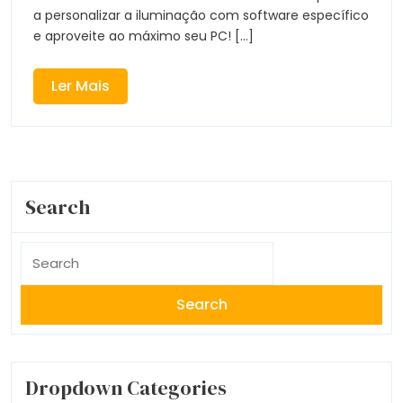
a personalizar a iluminação com software específico
memorias
e aproveite ao máximo seu PC! [...]
ram
Ler
Ler Mais
chinesas
Mais
Asgard
e
Search
gloway
Search
for:
Dropdown Categories