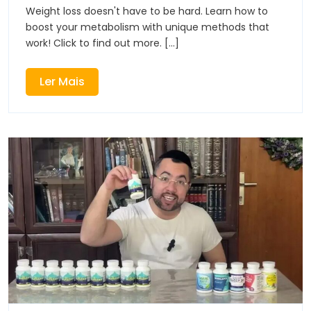
To
Weight loss doesn't have to be hard. Learn how to
Boosting
boost your metabolism with unique methods that
Your
work! Click to find out more. [...]
Metabolism
Ler
Ler Mais
Mais