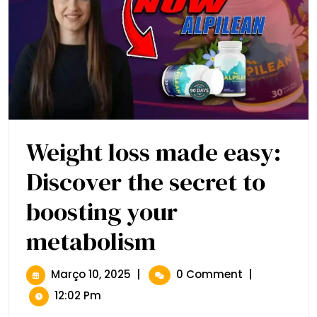
Weight loss made easy:
Discover the secret to
boosting your
metabolism
Weight
Loss
Made
Easy:
Março
Março 10, 2025
|
0 Comment
|
Discover
10,
12:02 Pm
The
2025
Secret