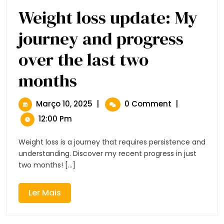
Weight loss update: My
journey and progress
over the last two
months
Weight
Loss
Update:
My
Março
Março 10, 2025
|
0 Comment
|
Journey
10,
12:00 Pm
And
2025
Progress
Over
Weight loss is a journey that requires persistence and
The
understanding. Discover my recent progress in just
Last
two months! [...]
Two
Months
Ler
Ler Mais
Mais