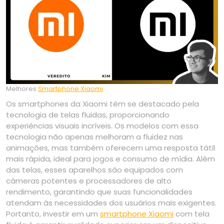
Melhores
Smartphone Xiaomi
Os smartphones da Xiaomi têm se destacado pela
tecnologia de telas fluidas, proporcionando
experiências visuais incríveis. Os modelos com essa
tecnologia não apenas melhoram a fluidez nas
animações, mas também oferecem uma resposta tátil
mais rápida, ideal para jogos e consumo de mídia. Além
das telas, esses aparelhos são equipados com
câmeras potentes e processadores de alto
rendimento, garantindo que suas funcionalidades
atendam às necessidades dos usuários mais exigentes.
Portanto, investir em um
smartphone Xiaomi
com tela