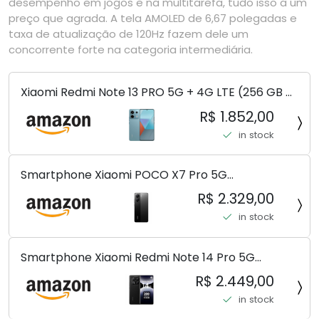
desempenho em jogos e na multitarefa, tudo isso a um
preço que agrada. A tela AMOLED de 6,67 polegadas e
taxa de atualização de 120Hz fazem dele um
concorrente forte na categoria intermediária.
Xiaomi Redmi Note 13 PRO 5G + 4G LTE (256 GB +
8 GB) 200 MP Triplo (Mobile Mint Tello e) +
R$ 1.852,00
(Pacote de carregador duplo de carro rápido)
in stock
(Ocean Teal (ROM))
Smartphone Xiaomi POCO X7 Pro 5G
8+256GB/12+256GB/12+512GB
R$ 2.329,00
in stock
Smartphone Xiaomi Redmi Note 14 Pro 5G
Midnight Black (Preto) 12GB RAM 512GB ROM NFC
R$ 2.449,00
[ 24090RA29G ]
in stock