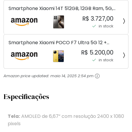
Smartphone Xiaomi 14T 512GB, 12GB Ram, 5G,
Leica, Cinza - no Brasil
R$ 3.727,00
in stock
Smartphone Xiaomi POCO F7 Ultra 5G 12 +
256GB/16+512GB Processador Snapdragon 8 Elite
R$ 5.200,00
Top de Linha Chip VisionBoost D7 para Jogos
in stock
Pesados Tela Flow AMOLED 2K...
Amazon price updated:
maio 14, 2025 2:54 pm
Especificações
Tela:
AMOLED de 6,67” com resolução 2400 x 1080
pixels