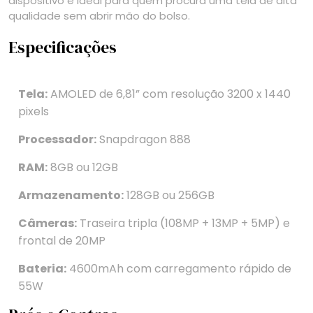
dispositivo é ideal para quem procura uma tela de alta
qualidade sem abrir mão do bolso.
Especificações
Tela:
AMOLED de 6,81” com resolução 3200 x 1440
pixels
Processador:
Snapdragon 888
RAM:
8GB ou 12GB
Armazenamento:
128GB ou 256GB
Câmeras:
Traseira tripla (108MP + 13MP + 5MP) e
frontal de 20MP
Bateria:
4600mAh com carregamento rápido de
55W