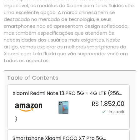
impecável, os modelos da Xiaomi com telas fluidas são
uma excelente opção. A marca chinesa tem se
destacado no mercado de tecnologia, e seus
smartphones não só apresentam design sofisticado,
mas também especificações que atendem às
necessidades dos usuários mais exigentes. Neste
artigo, vamos explorar os melhores smartphones da
Xiaomi com tela fluida que vão surpreender você em
todos os aspectos.
Table of Contents
Xiaomi Redmi Note 13 PRO 5G + 4G LTE (256
GB + 8 GB) 200 MP Triplo (Mobile Mint Tello
R$ 1.852,00
e) + (Pacote de carregador duplo de carro
in stock
rápido) (Ocean Teal (ROM))
Smartphone Xiaomi POCO X7 Pro 5G