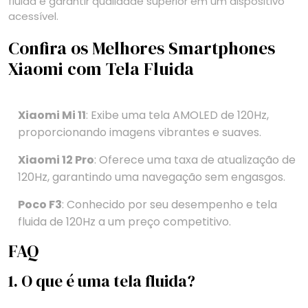
fluida é garantir qualidade superior em um dispositivo
acessível.
Confira os Melhores Smartphones
Xiaomi com Tela Fluida
Xiaomi Mi 11
: Exibe uma tela AMOLED de 120Hz,
proporcionando imagens vibrantes e suaves.
Xiaomi 12 Pro
: Oferece uma taxa de atualização de
120Hz, garantindo uma navegação sem engasgos.
Poco F3
: Conhecido por seu desempenho e tela
fluida de 120Hz a um preço competitivo.
FAQ
1. O que é uma tela fluida?