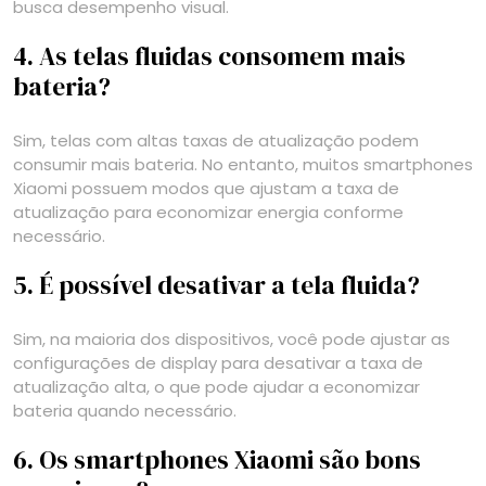
busca desempenho visual.
4. As telas fluidas consomem mais
bateria?
Sim, telas com altas taxas de atualização podem
consumir mais bateria. No entanto, muitos smartphones
Xiaomi possuem modos que ajustam a taxa de
atualização para economizar energia conforme
necessário.
5. É possível desativar a tela fluida?
Sim, na maioria dos dispositivos, você pode ajustar as
configurações de display para desativar a taxa de
atualização alta, o que pode ajudar a economizar
bateria quando necessário.
6. Os smartphones Xiaomi são bons