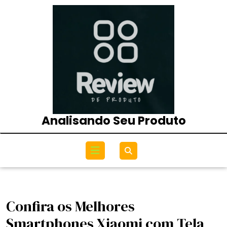
Skip
to
content
Analisando Seu Produto
Open
Menu
Confira os Melhores
Smartphones Xiaomi com Tela