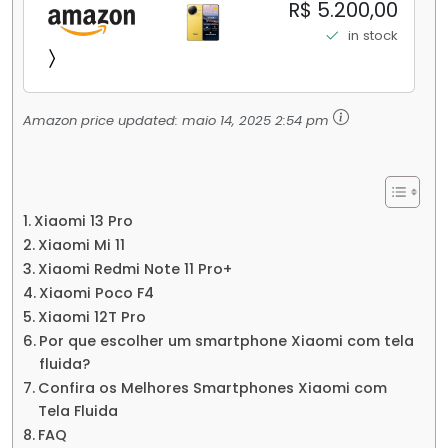
256GB/16+512GB Processador Snapdragon 8
R$ 5.200,00
Elite Top de Linha Chip VisionBoost D7 para
in stock
Jogos Pesados Tela Flow AMOLED 2K...
Amazon price updated:
maio 14, 2025 2:54 pm
Xiaomi 13 Pro
Xiaomi Mi 11
Xiaomi Redmi Note 11 Pro+
Xiaomi Poco F4
Xiaomi 12T Pro
Por que escolher um smartphone Xiaomi com tela
fluida?
Confira os Melhores Smartphones Xiaomi com
Tela Fluida
FAQ