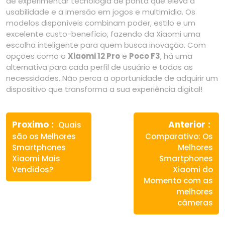
de experimentar tecnologia de ponta que eleva a
usabilidade e a imersão em jogos e multimídia. Os
modelos disponíveis combinam poder, estilo e um
excelente custo-benefício, fazendo da Xiaomi uma
escolha inteligente para quem busca inovação. Com
opções como o
Xiaomi 12 Pro
e
Poco F3
, há uma
alternativa para cada perfil de usuário e todas as
necessidades. Não perca a oportunidade de adquirir um
dispositivo que transforma a sua experiência digital!
Navegação
Previous
Ne
de
Proximo
Anterior
Quais
post:
pos
são os Melhores
Comparativo: Os
Post
Smartphones
Melhores
Xiaomi Mais
Smartphones
Vendidos?
Xiaomi do
Momento com as
melhores
câmeras