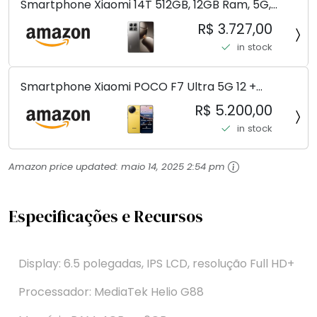
Smartphone Xiaomi 14T 512GB, 12GB Ram, 5G,
Leica, Cinza - no Brasil
R$ 3.727,00
in stock
Smartphone Xiaomi POCO F7 Ultra 5G 12 +
256GB/16+512GB Processador Snapdragon 8 Elite
R$ 5.200,00
Top de Linha Chip VisionBoost D7 para Jogos
in stock
Pesados Tela Flow AMOLED 2K...
Amazon price updated:
maio 14, 2025 2:54 pm
Especificações e Recursos
Display: 6.5 polegadas, IPS LCD, resolução Full HD+
Processador: MediaTek Helio G88