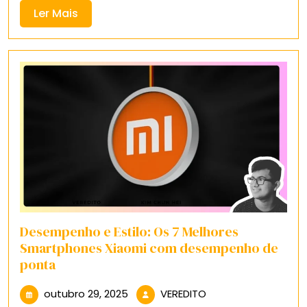
Ler
Ler Mais
Mais
Desempenho e Estilo: Os 7 Melhores
Smartphones Xiaomi com desempenho de
ponta
outubro
VEREDITO
outubro 29, 2025
VEREDITO