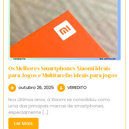
Os Melhores Smartphones Xiaomi Ideais
para Jogos e Multitarefas ideais para jogos
outubro
VEREDITO
outubro 26, 2025
VEREDITO
26,
Nos últimos anos, a Xiaomi se consolidou como
2025
uma das principais marcas de smartphones,
especialmente [...]
Ler
Ler Mais