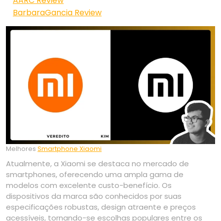
AARC Review
BarbaraGancia Review
Melhores
Smartphone Xiaomi
Atualmente, a Xiaomi se destaca no mercado de
smartphones, oferecendo uma ampla gama de
modelos com excelente custo-benefício. Os
dispositivos da marca são conhecidos por suas
especificações robustas, design atraente e preços
acessíveis, tornando-se escolhas populares entre os