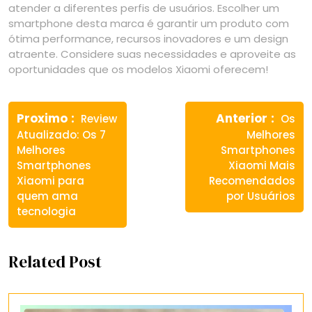
atender a diferentes perfis de usuários. Escolher um
smartphone desta marca é garantir um produto com
ótima performance, recursos inovadores e um design
atraente. Considere suas necessidades e aproveite as
oportunidades que os modelos Xiaomi oferecem!
Navegação
Previous
Next
de
Proximo
Anterior
Review
Os
post:
post:
Atualizado: Os 7
Melhores
Post
Melhores
Smartphones
Smartphones
Xiaomi Mais
Xiaomi para
Recomendados
quem ama
por Usuários
tecnologia
Related Post