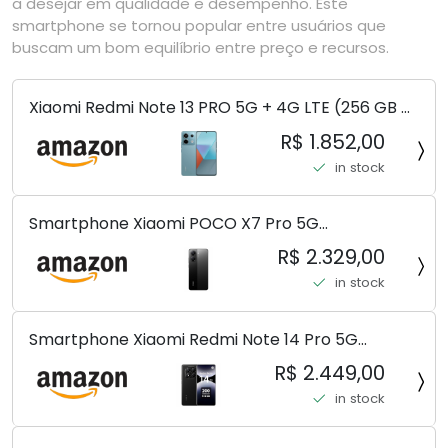
a desejar em qualidade e desempenho. Este
smartphone se tornou popular entre usuários que
buscam um bom equilíbrio entre preço e recursos.
Xiaomi Redmi Note 13 PRO 5G + 4G LTE (256 GB +
8 GB) 200 MP Triplo (Mobile Mint Tello e) +
R$ 1.852,00
(Pacote de carregador duplo de carro rápido)
in stock
(Ocean Teal (ROM))
Smartphone Xiaomi POCO X7 Pro 5G
8+256GB/12+256GB/12+512GB
R$ 2.329,00
in stock
Smartphone Xiaomi Redmi Note 14 Pro 5G
Midnight Black (Preto) 12GB RAM 512GB ROM NFC
R$ 2.449,00
[ 24090RA29G ]
in stock