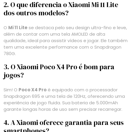
2. O que diferencia o Xiaomi Mi 11 Lite
dos outros modelos?
O
Mi 11 Lite
se destaca pelo seu design ultra-fino e leve,
além de contar com uma tela AMOLED de alta
qualidade, ideal para assistir vídeos e jogar. Ele também
tem uma excelente performance com o Snapdragon
780G.
3. O Xiaomi Poco X4 Pro é bom para
jogos?
Sim! O
Poco X4 Pro
é equipado com o processador
Snapdragon 695 e uma tela de 120Hz, oferecendo uma
experiência de jogo fluida. Sua bateria de 5.000mAh
garante longas horas de uso sem precisar recarregar.
4. A Xiaomi oferece garantia para seus
smartphones?