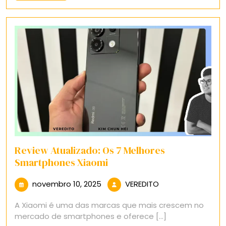
Mais
Review Atualizado: Os 7 Melhores
Smartphones Xiaomi
novembro
VEREDITO
novembro 10, 2025
VEREDITO
10,
A Xiaomi é uma das marcas que mais crescem no
2025
mercado de smartphones e oferece [...]