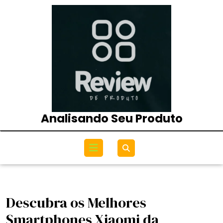
Skip
to
content
Analisando Seu Produto
Open
Menu
Descubra os Melhores
Smartphones Xiaomi da