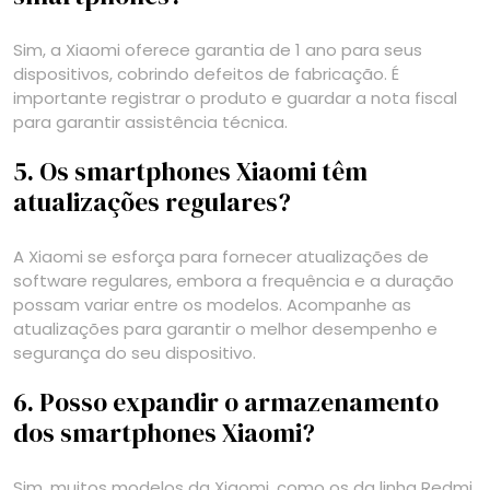
Sim, a Xiaomi oferece garantia de 1 ano para seus
dispositivos, cobrindo defeitos de fabricação. É
importante registrar o produto e guardar a nota fiscal
para garantir assistência técnica.
5. Os smartphones Xiaomi têm
atualizações regulares?
A Xiaomi se esforça para fornecer atualizações de
software regulares, embora a frequência e a duração
possam variar entre os modelos. Acompanhe as
atualizações para garantir o melhor desempenho e
segurança do seu dispositivo.
6. Posso expandir o armazenamento
dos smartphones Xiaomi?
Sim, muitos modelos da Xiaomi, como os da linha Redmi,