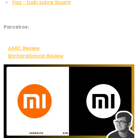
Faq – tudo sobre Xioami
Parceiros:
AARC Review
BarbaraGancia Review