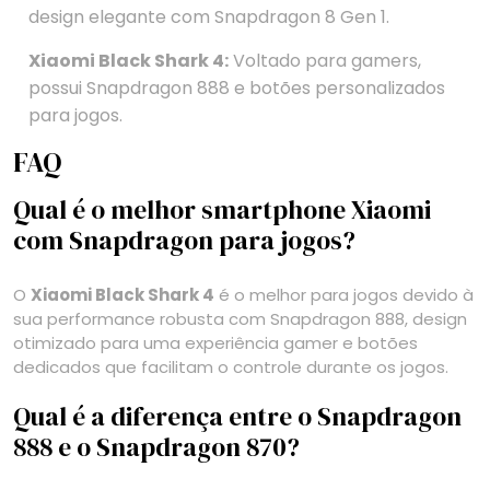
design elegante com Snapdragon 8 Gen 1.
Xiaomi Black Shark 4:
Voltado para gamers,
possui Snapdragon 888 e botões personalizados
para jogos.
FAQ
Qual é o melhor smartphone Xiaomi
com Snapdragon para jogos?
O
Xiaomi Black Shark 4
é o melhor para jogos devido à
sua performance robusta com Snapdragon 888, design
otimizado para uma experiência gamer e botões
dedicados que facilitam o controle durante os jogos.
Qual é a diferença entre o Snapdragon
888 e o Snapdragon 870?