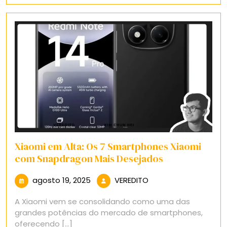
Xiaomi em Alta: Os 7 Smartphones Xiaomi
com Snapdragon Mais Desejados
agosto
VEREDITO
agosto 19, 2025
VEREDITO
19,
A Xiaomi vem se consolidando como uma das
2025
grandes potências do mercado de smartphones,
oferecendo [...]