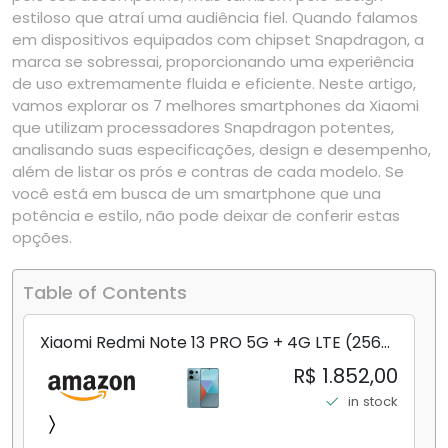
estiloso que atraí uma audiência fiel. Quando falamos
em dispositivos equipados com chipset Snapdragon, a
marca se sobressai, proporcionando uma experiência
de uso extremamente fluida e eficiente. Neste artigo,
vamos explorar os 7 melhores smartphones da Xiaomi
que utilizam processadores Snapdragon potentes,
analisando suas especificações, design e desempenho,
além de listar os prós e contras de cada modelo. Se
você está em busca de um smartphone que una
potência e estilo, não pode deixar de conferir estas
opções.
Table of Contents
Xiaomi Redmi Note 13 PRO 5G + 4G LTE (256
GB + 8 GB) 200 MP Triplo (Mobile Mint Tello
R$ 1.852,00
e) + (Pacote de carregador duplo de carro
in stock
rápido) (Ocean Teal (ROM))