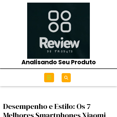
Skip
to
content
Analisando Seu Produto
Open
Menu
Desempenho e Estilo: Os 7
Melhores Smartphones Xiaomi