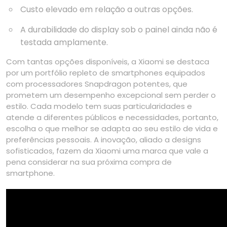
Custo elevado em relação a outras opções.
A durabilidade do display sob o painel ainda não é
testada amplamente.
Com tantas opções disponíveis, a Xiaomi se destaca
por um portfólio repleto de smartphones equipados
com processadores Snapdragon potentes, que
prometem um desempenho excepcional sem perder o
estilo. Cada modelo tem suas particularidades e
atende a diferentes públicos e necessidades, portanto,
escolha o que melhor se adapta ao seu estilo de vida e
preferências pessoais. A inovação, aliado a designs
sofisticados, fazem da Xiaomi uma marca que vale a
pena considerar na sua próxima compra de
smartphone.