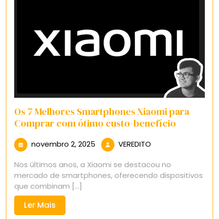
Os 7 Melhores Smartphones Xiaomi para
Comprar com ótimo custo-benefício
novembro
VEREDITO
novembro 2, 2025
VEREDITO
2,
Nos últimos anos, a Xiaomi se destacou no
2025
mercado de smartphones, oferecendo dispositivos
que combinam [...]
Ler
Ler Mais
Mais