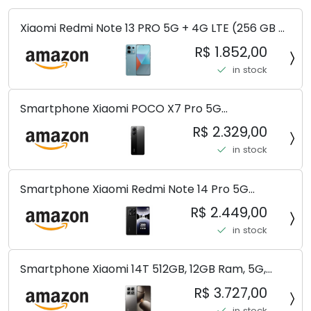
Xiaomi Redmi Note 13 PRO 5G + 4G LTE (256 GB +
8 GB) 200 MP Triplo (Mobile Mint Tello e) +
R$ 1.852,00
(Pacote de carregador duplo de carro rápido)
in stock
(Ocean Teal (ROM))
Smartphone Xiaomi POCO X7 Pro 5G
8+256GB/12+256GB/12+512GB
R$ 2.329,00
in stock
Smartphone Xiaomi Redmi Note 14 Pro 5G
Midnight Black (Preto) 12GB RAM 512GB ROM NFC
R$ 2.449,00
[ 24090RA29G ]
in stock
Smartphone Xiaomi 14T 512GB, 12GB Ram, 5G,
Leica, Cinza - no Brasil
R$ 3.727,00
in stock