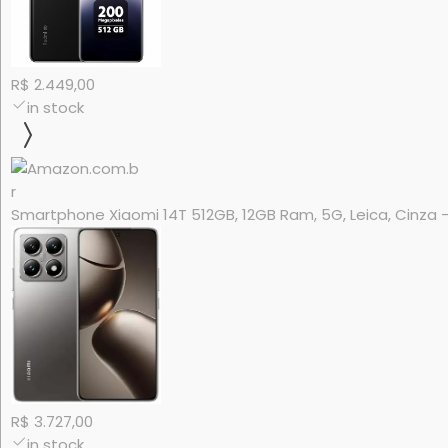
R$ 2.449,00
in stock
Smartphone Xiaomi 14T 512GB, 12GB Ram, 5G, Leica, Cinza - 
R$ 3.727,00
in stock