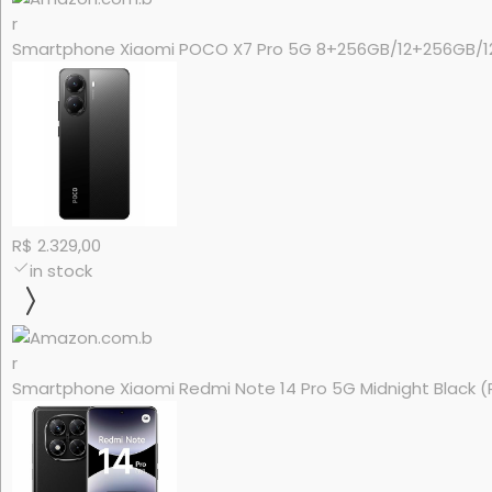
Smartphone Xiaomi POCO X7 Pro 5G 8+256GB/12+256GB/1
R$ 2.329,00
in stock
Smartphone Xiaomi Redmi Note 14 Pro 5G Midnight Black 