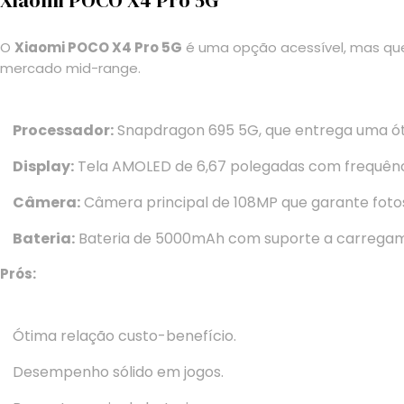
Xiaomi POCO X4 Pro 5G
O
Xiaomi POCO X4 Pro 5G
é uma opção acessível, mas que
mercado mid-range.
Processador:
Snapdragon 695 5G, que entrega uma óti
Display:
Tela AMOLED de 6,67 polegadas com frequênci
Câmera:
Câmera principal de 108MP que garante fotos
Bateria:
Bateria de 5000mAh com suporte a carregam
Prós:
Ótima relação custo-benefício.
Desempenho sólido em jogos.