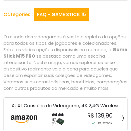
Categories :
FAQ - GAME STICK 15
O mundo dos videogames é vasto e repleto de opções
para todos os tipos de jogadores e colecionadores.
Entre as várias opções disponíveis no mercado, o
Game
Stick M15 PRO
se destaca como uma escolha
interessante. Neste artigo, vamos explorar se esse
dispositivo realmente vale a pena para aqueles que
desejam expandir suas coleções de videogames.
Veremos suas características, benefícios, comparações
com outros produtos do mercado e muito mais.
XUXL Consoles de Videogame, 4K 2,4G Wireless
10.000 jogos 32/64GB Retro Classic Gaming
R$ 139,90
Gamepads Controlador da família de TV para
in stock
PS1/GBA/MD,...