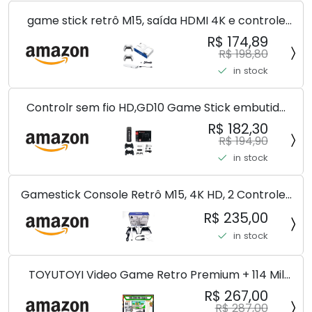
game stick retrô M15, saída HDMI 4K e controle
sem fio, console de videogame Plug and Play com
R$ 174,89
mais de 30.000 jogos, console de jogos Arcade
R$ 198,80
(128G)
in stock
Controlr sem fio HD,GD10 Game Stick embutido
40000 jogos 128GB 2.4G controlr sem fio HD
R$ 182,30
console de videogame retrô 4k HD console de
R$ 194,90
videogame
in stock
Gamestick Console Retrô M15, 4K HD, 2 Controles
Wireless 2.4GHz, 20000+ Jogos, 256MB DDR3
R$ 235,00
in stock
TOYUTOYI Video Game Retro Premium + 114 Mil
Jogos + 4 Controles + Atualizado
R$ 267,00
R$ 287,00