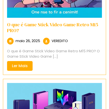
O que é Game Stick Video Game Retro M15
PRO?
maio
VEREDITO
maio 26, 2025
VEREDITO
26,
O que é Game Stick Video Game Retro M15 PRO? O
2025
Game Stick Video Game [...]
Ler
Ler Mais
Mais