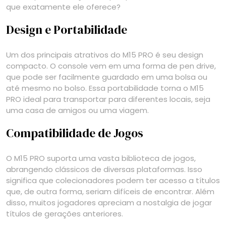
que exatamente ele oferece?
Design e Portabilidade
Um dos principais atrativos do M15 PRO é seu design
compacto. O console vem em uma forma de pen drive,
que pode ser facilmente guardado em uma bolsa ou
até mesmo no bolso. Essa portabilidade torna o M15
PRO ideal para transportar para diferentes locais, seja
uma casa de amigos ou uma viagem.
Compatibilidade de Jogos
O M15 PRO suporta uma vasta biblioteca de jogos,
abrangendo clássicos de diversas plataformas. Isso
significa que colecionadores podem ter acesso a títulos
que, de outra forma, seriam difíceis de encontrar. Além
disso, muitos jogadores apreciam a nostalgia de jogar
títulos de gerações anteriores.