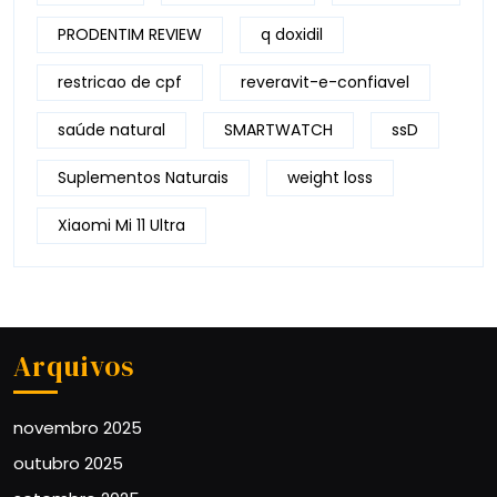
PRODENTIM REVIEW
q doxidil
restricao de cpf
reveravit-e-confiavel
saúde natural
SMARTWATCH
ssD
Suplementos Naturais
weight loss
Xiaomi Mi 11 Ultra
Arquivos
novembro 2025
outubro 2025