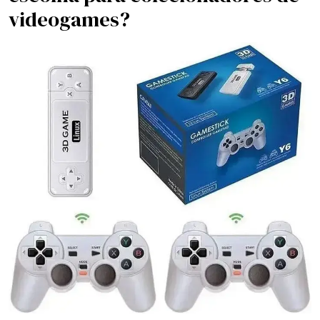
videogames?