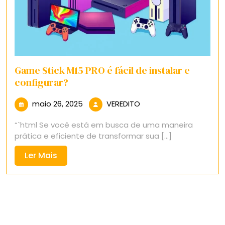
Game Stick M15 PRO é fácil de instalar e
configurar?
maio
VEREDITO
maio 26, 2025
VEREDITO
26,
“`html Se você está em busca de uma maneira
2025
prática e eficiente de transformar sua [...]
Ler
Ler Mais
Mais