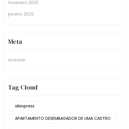
fevereiro 2025
janeiro 2025
Meta
Acessar
Tag Cloud
aliexpress
APARTAMENTO DESEMBAGADOR DE LIMA CASTRO