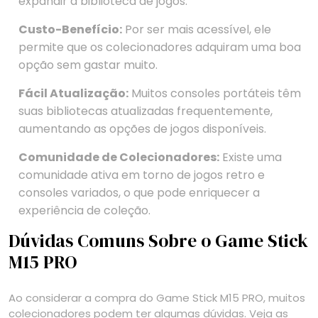
expandir a biblioteca de jogos.
Custo-Benefício:
Por ser mais acessível, ele
permite que os colecionadores adquiram uma boa
opção sem gastar muito.
Fácil Atualização:
Muitos consoles portáteis têm
suas bibliotecas atualizadas frequentemente,
aumentando as opções de jogos disponíveis.
Comunidade de Colecionadores:
Existe uma
comunidade ativa em torno de jogos retro e
consoles variados, o que pode enriquecer a
experiência de coleção.
Dúvidas Comuns Sobre o Game Stick
M15 PRO
Ao considerar a compra do Game Stick M15 PRO, muitos
colecionadores podem ter algumas dúvidas. Veja as