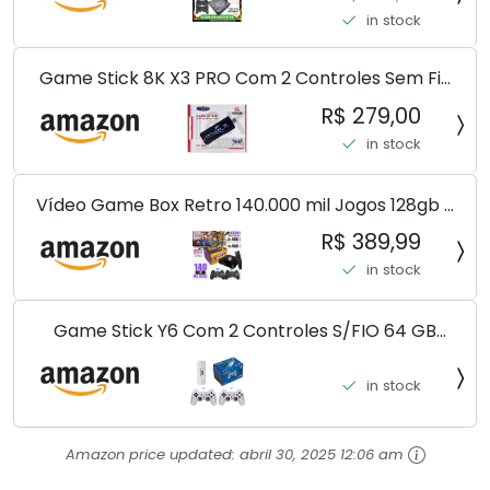
in stock
Game Stick 8K X3 PRO Com 2 Controles Sem Fio
Controlador De Jogo 30000 + Jogos
R$ 279,00
in stock
Vídeo Game Box Retro 140.000 mil Jogos 128gb 2
Controles Sem Fio Premiun (SEM FIO)
R$ 389,99
in stock
Game Stick Y6 Com 2 Controles S/FIO 64 GB
10.000 J. Pura Nostalgia Venha Conferir!!!
in stock
Amazon price updated:
abril 30, 2025 12:06 am