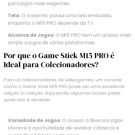
para jogos mais exigentes.
Tela:
O Anbernic possui uma tela embutida,
enquanto o M15 PRO depende da TV.
Alcance de Jogos:
O M15 PRO tem um acesso mais
amplo a jogos de várias plataformas.
Por que o Game Stick M15 PRO é
Ideal para Colecionadores?
Para os colecionadores de videogames, um console
como o Game Stick M15 PRO pode ser uma excelente
adição à coleção. Aqui estão algumas razões pelas
quais isso é verdade:
Variedade de Jogos:
O acesso a diversos jogos
oferece a oportunidade de revisitar clássicos e