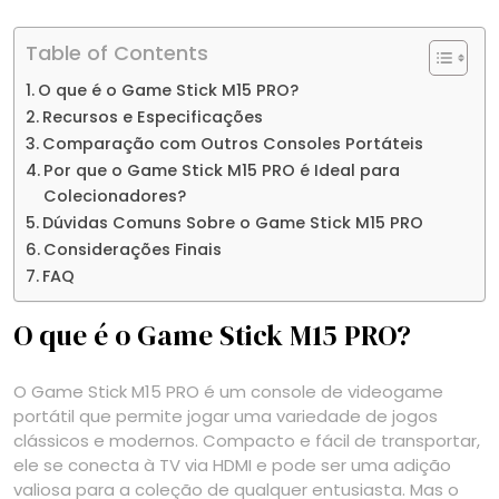
Table of Contents
O que é o Game Stick M15 PRO?
Recursos e Especificações
Comparação com Outros Consoles Portáteis
Por que o Game Stick M15 PRO é Ideal para
Colecionadores?
Dúvidas Comuns Sobre o Game Stick M15 PRO
Considerações Finais
FAQ
O que é o Game Stick M15 PRO?
O Game Stick M15 PRO é um console de videogame
portátil que permite jogar uma variedade de jogos
clássicos e modernos. Compacto e fácil de transportar,
ele se conecta à TV via HDMI e pode ser uma adição
valiosa para a coleção de qualquer entusiasta. Mas o