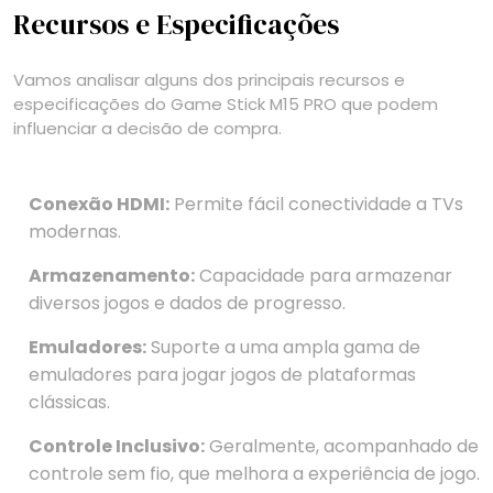
Recursos e Especificações
Vamos analisar alguns dos principais recursos e
especificações do Game Stick M15 PRO que podem
influenciar a decisão de compra.
Conexão HDMI:
Permite fácil conectividade a TVs
modernas.
Armazenamento:
Capacidade para armazenar
diversos jogos e dados de progresso.
Emuladores:
Suporte a uma ampla gama de
emuladores para jogar jogos de plataformas
clássicas.
Controle Inclusivo:
Geralmente, acompanhado de
controle sem fio, que melhora a experiência de jogo.