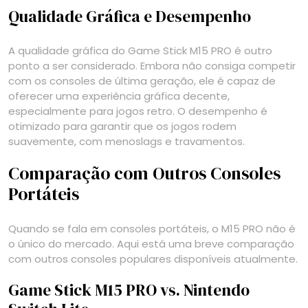
Qualidade Gráfica e Desempenho
A qualidade gráfica do Game Stick M15 PRO é outro
ponto a ser considerado. Embora não consiga competir
com os consoles de última geração, ele é capaz de
oferecer uma experiência gráfica decente,
especialmente para jogos retro. O desempenho é
otimizado para garantir que os jogos rodem
suavemente, com menoslags e travamentos.
Comparação com Outros Consoles
Portáteis
Quando se fala em consoles portáteis, o M15 PRO não é
o único do mercado. Aqui está uma breve comparação
com outros consoles populares disponíveis atualmente.
Game Stick M15 PRO vs. Nintendo