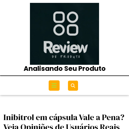
Skip
to
content
Analisando Seu Produto
Open
Menu
Inibitrol em cápsula Vale a Pena?
Veja Opiniões de Usuários Reais