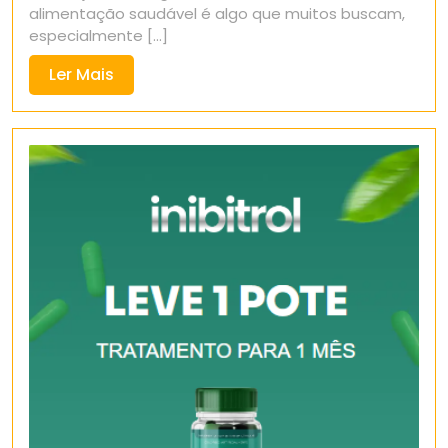
alimentação saudável é algo que muitos buscam,
especialmente [...]
Ler
Ler Mais
Mais