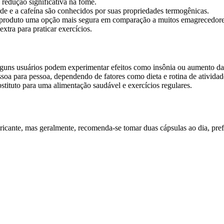
redução significativa na fome.
de e a cafeína são conhecidos por suas propriedades termogênicas.
o produto uma opção mais segura em comparação a muitos emagrecedores
tra para praticar exercícios.
lguns usuários podem experimentar efeitos como insônia ou aumento da 
soa para pessoa, dependendo de fatores como dieta e rotina de atividade
stituto para uma alimentação saudável e exercícios regulares.
cante, mas geralmente, recomenda-se tomar duas cápsulas ao dia, prefer