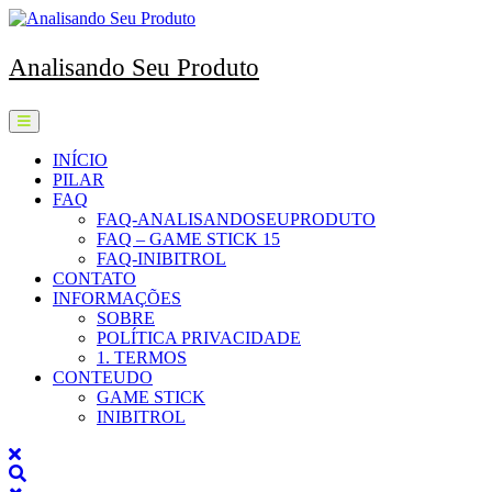
Skip
to
content
Analisando Seu Produto
Open
Menu
INÍCIO
PILAR
FAQ
FAQ-ANALISANDOSEUPRODUTO
FAQ – GAME STICK 15
FAQ-INIBITROL
CONTATO
INFORMAÇÕES
SOBRE
POLÍTICA PRIVACIDADE
1. TERMOS
CONTEUDO
GAME STICK
INIBITROL
Close
Menu