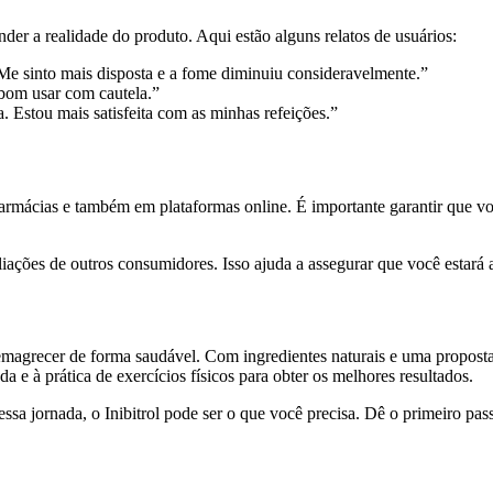
der a realidade do produto. Aqui estão alguns relatos de usuários:
 Me sinto mais disposta e a fome diminuiu consideravelmente.”
bom usar com cautela.”
. Estou mais satisfeita com as minhas refeições.”
, farmácias e também em plataformas online. É importante garantir que 
valiações de outros consumidores. Isso ajuda a assegurar que você estar
emagrecer de forma saudável. Com ingredientes naturais e uma proposta 
 e à prática de exercícios físicos para obter os melhores resultados.
essa jornada, o Inibitrol pode ser o que você precisa. Dê o primeiro p