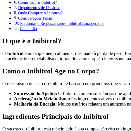
Como Usar o Inibitrol?
Depoimentos de Usuários
Onde Comprar o Inibitrol?
Considerações Finais
Perguntas e Respostas sobre Inibitrol Emagrecedor
Conclusão
O que é o Inibitrol?
O
Inibitrol
é um suplemento alimentar destinado à perda de peso, for
na aceleração do metabolismo, tornando-se uma opção interessante pa
Como o Inibitrol Age no Corpo?
O mecanismo de ação do Inibitrol é baseado em princípios que visam o 
Supressão do Apetite:
O Inibitrol contém substâncias que aju
Aceleração do Metabolismo:
Os ingredientes ativos do Inibi
Melhoria da Energia:
Muitos usuários relatam um aumento na d
Ingredientes Principais do Inibitrol
O sucesso do Inibitrol está relacionado à sua composição rica em ing