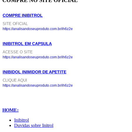
COMPRE NO SITE OFICIAL
COMPRE INIBITROL
SITE OFICIAL
https://analisandoseuproduto.com.br/ih6z2e
INIBITROL EM CAPSULA
ACESSE O SITE
https://analisandoseuproduto.com.br/ih6z2e
INIBIDOL INIMIDOR DE APETITE
CLIQUE AQUI
https://analisandoseuproduto.com.br/ih6z2e
HOME:
Inibitrol
Duvidas sobre Initrol