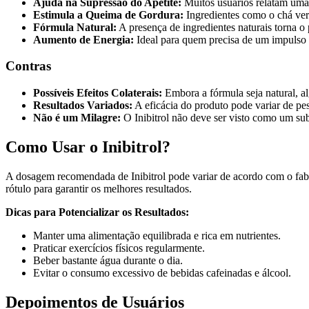
Ajuda na Supressão do Apetite:
Muitos usuários relatam uma 
Estimula a Queima de Gordura:
Ingredientes como o chá ver
Fórmula Natural:
A presença de ingredientes naturais torna 
Aumento de Energia:
Ideal para quem precisa de um impulso ex
Contras
Possíveis Efeitos Colaterais:
Embora a fórmula seja natural, a
Resultados Variados:
A eficácia do produto pode variar de pes
Não é um Milagre:
O Inibitrol não deve ser visto como um sub
Como Usar o Inibitrol?
A dosagem recomendada de Inibitrol pode variar de acordo com o fabri
rótulo para garantir os melhores resultados.
Dicas para Potencializar os Resultados:
Manter uma alimentação equilibrada e rica em nutrientes.
Praticar exercícios físicos regularmente.
Beber bastante água durante o dia.
Evitar o consumo excessivo de bebidas cafeinadas e álcool.
Depoimentos de Usuários