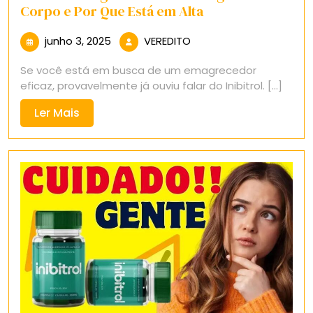
Corpo e Por Que Está em Alta
junho
VEREDITO
junho 3, 2025
VEREDITO
3,
Se você está em busca de um emagrecedor
2025
eficaz, provavelmente já ouviu falar do Inibitrol. [...]
Ler
Ler Mais
Mais