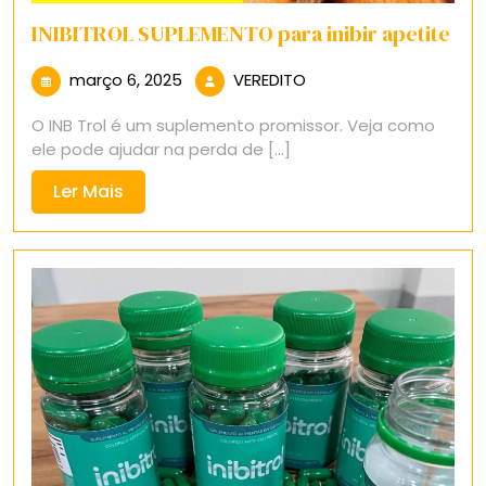
INIBITROL SUPLEMENTO para inibir apetite
março
VEREDITO
março 6, 2025
VEREDITO
6,
O INB Trol é um suplemento promissor. Veja como
2025
ele pode ajudar na perda de [...]
Ler
Ler Mais
Mais