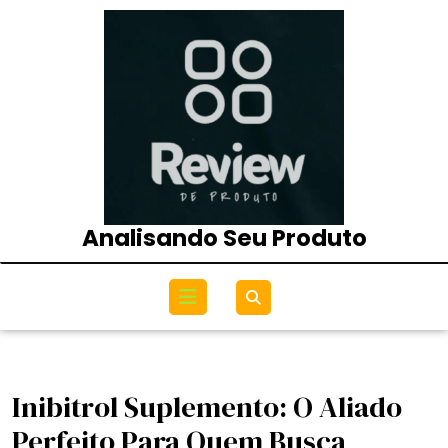
Skip
to
content
Analisando Seu Produto
Open
Menu
Inibitrol Suplemento: O Aliado
Perfeito Para Quem Busca