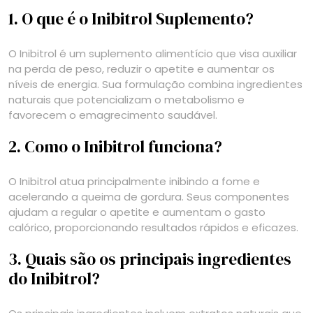
1. O que é o Inibitrol Suplemento?
O Inibitrol é um suplemento alimentício que visa auxiliar
na perda de peso, reduzir o apetite e aumentar os
níveis de energia. Sua formulação combina ingredientes
naturais que potencializam o metabolismo e
favorecem o emagrecimento saudável.
2. Como o Inibitrol funciona?
O Inibitrol atua principalmente inibindo a fome e
acelerando a queima de gordura. Seus componentes
ajudam a regular o apetite e aumentam o gasto
calórico, proporcionando resultados rápidos e eficazes.
3. Quais são os principais ingredientes
do Inibitrol?