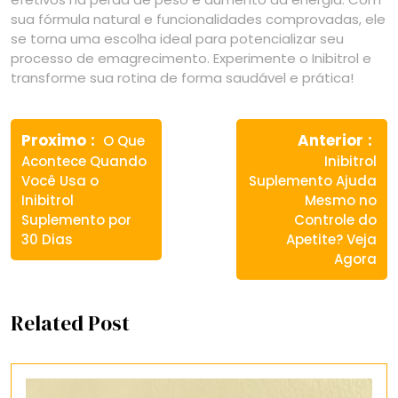
sua fórmula natural e funcionalidades comprovadas, ele
se torna uma escolha ideal para potencializar seu
processo de emagrecimento. Experimente o Inibitrol e
transforme sua rotina de forma saudável e prática!
Navegação
Previous
Ne
de
Proximo
Anterior
O Que
post:
pos
Acontece Quando
Inibitrol
Post
Você Usa o
Suplemento Ajuda
Inibitrol
Mesmo no
Suplemento por
Controle do
30 Dias
Apetite? Veja
Agora
Related Post