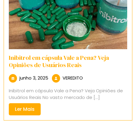
Inibitrol em cápsula Vale a Pena? Veja
Opiniões de Usuários Reais
junho
VEREDITO
junho 3, 2025
VEREDITO
3,
Inibitrol em cápsula Vale a Pena? Veja Opiniões de
2025
Usuários Reais No vasto mercado de [...]
Ler
Ler Mais
Mais