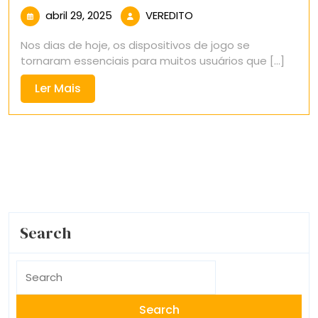
abril
VEREDITO
abril 29, 2025
VEREDITO
29,
Nos dias de hoje, os dispositivos de jogo se
2025
tornaram essenciais para muitos usuários que [...]
Ler
Ler Mais
Mais
Search
Search
for: