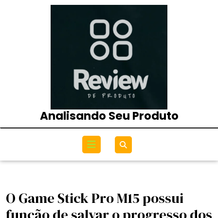
Skip
to
content
Analisando Seu Produto
Open
Menu
O Game Stick Pro M15 possui
função de salvar o progresso dos