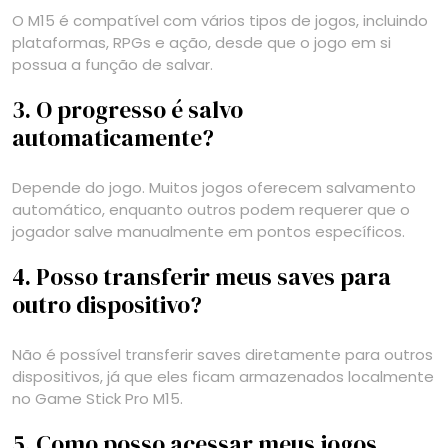
O M15 é compatível com vários tipos de jogos, incluindo
plataformas, RPGs e ação, desde que o jogo em si
possua a função de salvar.
3. O progresso é salvo
automaticamente?
Depende do jogo. Muitos jogos oferecem salvamento
automático, enquanto outros podem requerer que o
jogador salve manualmente em pontos específicos.
4. Posso transferir meus saves para
outro dispositivo?
Não é possível transferir saves diretamente para outros
dispositivos, já que eles ficam armazenados localmente
no Game Stick Pro M15.
5. Como posso acessar meus jogos