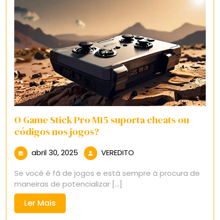
O Game Stick Pro M15 suporta cheats ou
códigos nos jogos?
abril
VEREDITO
abril 30, 2025
VEREDITO
30,
Se você é fã de jogos e está sempre à procura de
2025
maneiras de potencializar [...]
Ler
Ler Mais
Mais