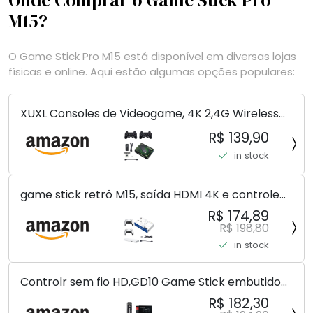
Onde Comprar o Game Stick Pro
M15?
O Game Stick Pro M15 está disponível em diversas lojas
físicas e online. Aqui estão algumas opções populares:
XUXL Consoles de Videogame, 4K 2,4G Wireless
10.000 jogos 32/64GB Retro Classic Gaming
R$ 139,90
Gamepads Controlador da família de TV para
in stock
PS1/GBA/MD,...
game stick retrô M15, saída HDMI 4K e controle
sem fio, console de videogame Plug and Play com
R$ 174,89
mais de 30.000 jogos, console de jogos Arcade
R$ 198,80
(128G)
in stock
Controlr sem fio HD,GD10 Game Stick embutido
40000 jogos 128GB 2.4G controlr sem fio HD
R$ 182,30