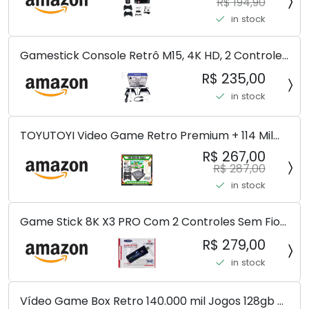
console de videogame retrô 4k HD console de
R$ 194,90
videogame
in stock
Gamestick Console Retrô M15, 4K HD, 2 Controles
Wireless 2.4GHz, 20000+ Jogos, 256MB DDR3
R$ 235,00
in stock
TOYUTOYI Video Game Retro Premium + 114 Mil
Jogos + 4 Controles + Atualizado
R$ 267,00
R$ 287,00
in stock
Game Stick 8K X3 PRO Com 2 Controles Sem Fio
Controlador De Jogo 30000 + Jogos
R$ 279,00
in stock
Vídeo Game Box Retro 140.000 mil Jogos 128gb 2