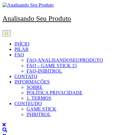
Skip
to
content
Analisando Seu Produto
Open
Menu
INÍCIO
PILAR
FAQ
FAQ-ANALISANDOSEUPRODUTO
FAQ – GAME STICK 15
FAQ-INIBITROL
CONTATO
INFORMAÇÕES
SOBRE
POLÍTICA PRIVACIDADE
1. TERMOS
CONTEUDO
GAME STICK
INIBITROL
Close
Menu