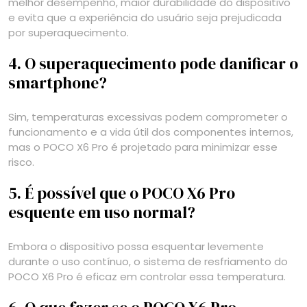
melhor desempenho, maior durabilidade do dispositivo
e evita que a experiência do usuário seja prejudicada
por superaquecimento.
4. O superaquecimento pode danificar o
smartphone?
Sim, temperaturas excessivas podem comprometer o
funcionamento e a vida útil dos componentes internos,
mas o POCO X6 Pro é projetado para minimizar esse
risco.
5. É possível que o POCO X6 Pro
esquente em uso normal?
Embora o dispositivo possa esquentar levemente
durante o uso contínuo, o sistema de resfriamento do
POCO X6 Pro é eficaz em controlar essa temperatura.