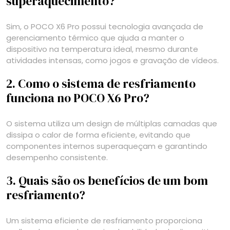
superaquecimento?
Sim, o POCO X6 Pro possui tecnologia avançada de
gerenciamento térmico que ajuda a manter o
dispositivo na temperatura ideal, mesmo durante
atividades intensas, como jogos e gravação de vídeos.
2. Como o sistema de resfriamento
funciona no POCO X6 Pro?
O sistema utiliza um design de múltiplas camadas que
dissipa o calor de forma eficiente, evitando que
componentes internos superaqueçam e garantindo
desempenho consistente.
3. Quais são os benefícios de um bom
resfriamento?
Um sistema eficiente de resfriamento proporciona