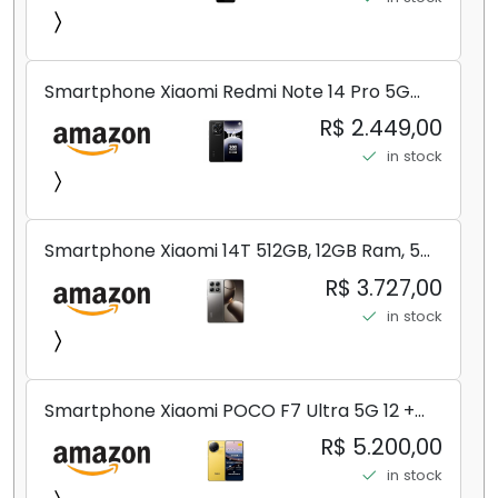
Smartphone Xiaomi Redmi Note 14 Pro 5G
Midnight Black (Preto) 12GB RAM 512GB ROM
R$ 2.449,00
NFC [ 24090RA29G ]
in stock
Smartphone Xiaomi 14T 512GB, 12GB Ram, 5G,
Leica, Cinza - no Brasil
R$ 3.727,00
in stock
Smartphone Xiaomi POCO F7 Ultra 5G 12 +
256GB/16+512GB Processador Snapdragon 8
R$ 5.200,00
Elite Top de Linha Chip VisionBoost D7 para
in stock
Jogos Pesados Tela Flow AMOLED 2K...