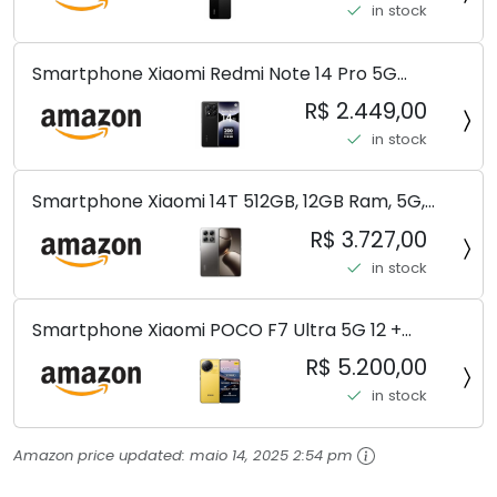
in stock
Smartphone Xiaomi Redmi Note 14 Pro 5G
Midnight Black (Preto) 12GB RAM 512GB ROM NFC
R$ 2.449,00
[ 24090RA29G ]
in stock
Smartphone Xiaomi 14T 512GB, 12GB Ram, 5G,
Leica, Cinza - no Brasil
R$ 3.727,00
in stock
Smartphone Xiaomi POCO F7 Ultra 5G 12 +
256GB/16+512GB Processador Snapdragon 8 Elite
R$ 5.200,00
Top de Linha Chip VisionBoost D7 para Jogos
in stock
Pesados Tela Flow AMOLED 2K...
Amazon price updated:
maio 14, 2025 2:54 pm