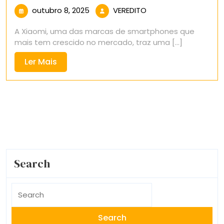
outubro
VEREDITO
outubro 8, 2025
VEREDITO
8,
A Xiaomi, uma das marcas de smartphones que
2025
mais tem crescido no mercado, traz uma [...]
Ler
Ler Mais
Mais
Search
Search
for: