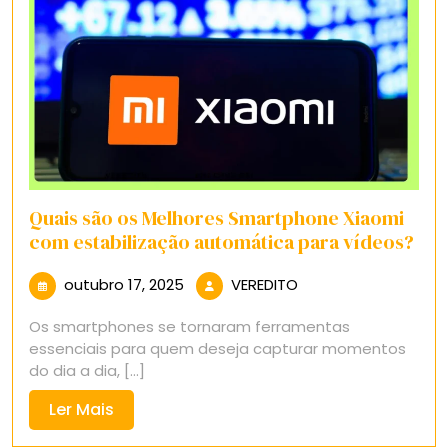
Quais são os Melhores Smartphone Xiaomi
com estabilização automática para vídeos?
outubro
VEREDITO
outubro 17, 2025
VEREDITO
17,
Os smartphones se tornaram ferramentas
2025
essenciais para quem deseja capturar momentos
do dia a dia, [...]
Ler
Ler Mais
Mais