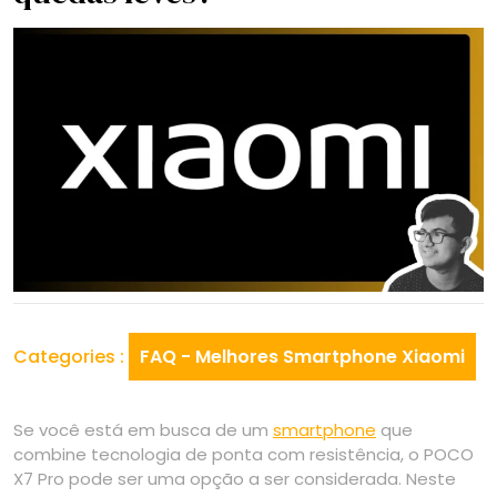
Categories :
FAQ - Melhores Smartphone Xiaomi
Se você está em busca de um
smartphone
que
combine tecnologia de ponta com resistência, o POCO
X7 Pro pode ser uma opção a ser considerada. Neste