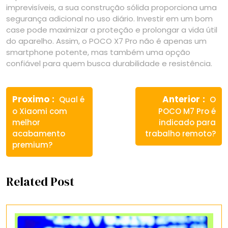
imprevisíveis, a sua construção sólida proporciona uma
segurança adicional no uso diário. Investir em um bom
case pode maximizar a proteção e prolongar a vida útil
do aparelho. Assim, o POCO X7 Pro não é apenas um
smartphone potente, mas também uma opção
confiável para quem busca durabilidade e resistência.
Navegação
Previous
Next
de
Proximo
Anterior
Qual é
O
post:
post
o Xiaomi com
POCO M7 Pro é
Post
melhor
indicado para
acabamento
trabalho remoto?
premium?
Related Post