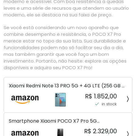
moderno e acessível. Com boa resistência a quedas
leves e uma série de recursos que atendem ao usuário
moderno, ele se destaca na sua faixa de preço.
Se você está considerando um novo aparelho que
combine desempenho e resistência, o POCO X7 Pro
merece estar no topo da sua lista. Sua durabilidade e
funcionalidades podem não só facilitar seu dia a dia,
mas também garantir que você faça um bom
investimento. Portanto, não hesite: explore as opções
disponíveis e adquira seu POCO X7 Pro!
Xiaomi Redmi Note 13 PRO 5G + 4G LTE (256 GB +
8 GB) 200 MP Triplo (Mobile Mint Tello e) +
R$ 1.852,00
(Pacote de carregador duplo de carro rápido)
in stock
(Ocean Teal (ROM))
Smartphone Xiaomi POCO X7 Pro 5G
8+256GB/12+256GB/12+512GB
R$ 2.329,00