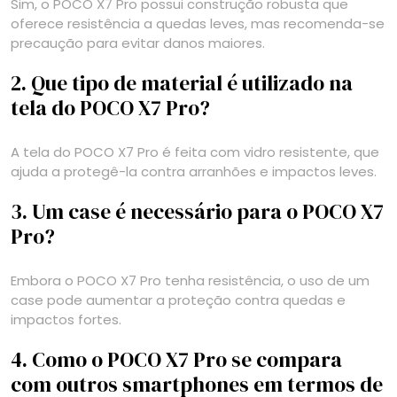
Sim, o POCO X7 Pro possui construção robusta que
oferece resistência a quedas leves, mas recomenda-se
precaução para evitar danos maiores.
2. Que tipo de material é utilizado na
tela do POCO X7 Pro?
A tela do POCO X7 Pro é feita com vidro resistente, que
ajuda a protegê-la contra arranhões e impactos leves.
3. Um case é necessário para o POCO X7
Pro?
Embora o POCO X7 Pro tenha resistência, o uso de um
case pode aumentar a proteção contra quedas e
impactos fortes.
4. Como o POCO X7 Pro se compara
com outros smartphones em termos de