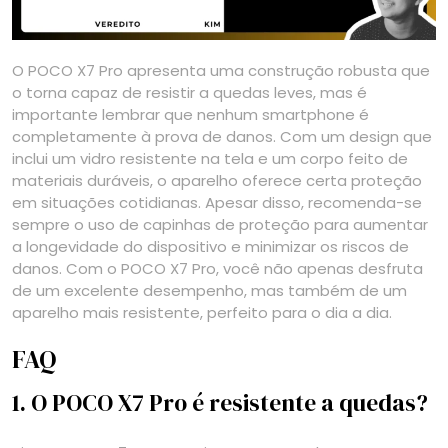
O POCO X7 Pro apresenta uma construção robusta que
o torna capaz de resistir a quedas leves, mas é
importante lembrar que nenhum smartphone é
completamente à prova de danos. Com um design que
inclui um vidro resistente na tela e um corpo feito de
materiais duráveis, o aparelho oferece certa proteção
em situações cotidianas. Apesar disso, recomenda-se
sempre o uso de capinhas de proteção para aumentar
a longevidade do dispositivo e minimizar os riscos de
danos. Com o POCO X7 Pro, você não apenas desfruta
de um excelente desempenho, mas também de um
aparelho mais resistente, perfeito para o dia a dia.
FAQ
1. O POCO X7 Pro é resistente a quedas?