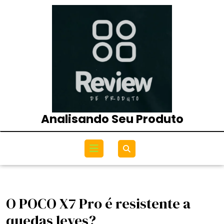
Skip
to
content
Analisando Seu Produto
Open
Menu
O POCO X7 Pro é resistente a
quedas leves?