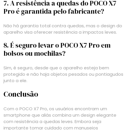
7. A resistência a quedas do POCO X7
Pro é garantida pelo fabricante?
Não há garantia total contra quedas, mas o design do
aparelho visa oferecer resistência a impactos leves.
8. É seguro levar o POCO X7 Pro em
bolsos ou mochilas?
Sim, é seguro, desde que o aparelho esteja bem
protegido e não haja objetos pesados ou pontiagudos
junto a ele.
Conclusão
Com o POCO X7 Pro, os usuários encontram um
smartphone que aliás combina um design elegante
com resistência a quedas leves. Embora seja
importante tomar cuidado com manuseios