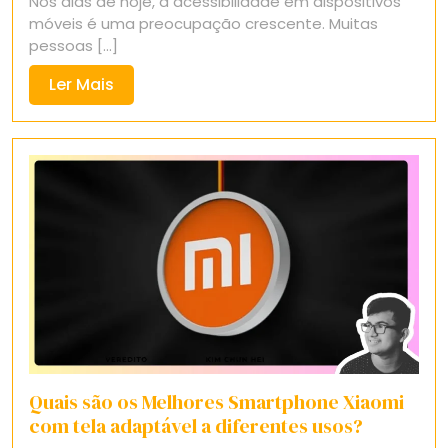
Nos dias de hoje, a acessibilidade em dispositivos
2025
móveis é uma preocupação crescente. Muitas
pessoas [...]
Ler
Ler Mais
Mais
Quais são os Melhores Smartphone Xiaomi
com tela adaptável a diferentes usos?