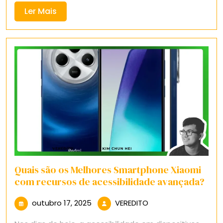
Ler
Ler Mais
Mais
Quais são os Melhores Smartphone Xiaomi
com recursos de acessibilidade avançada?
outubro
VEREDITO
outubro 17, 2025
VEREDITO
17,