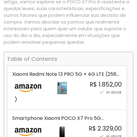
artigo, vamos explorar se o POCO X7 Pro é resistente a
quedas leves, suas características, especificações e
outros fatores que podem influenciar sua decisão de
compra. Vamos abordar os pontos que realmente
interessam para quem quer um celular que suporte o
uso do dia a dia, especialmente em situações que
podem envolver pequenas quedas.
Table of Contents
Xiaomi Redmi Note 13 PRO 5G + 4G LTE (256
GB + 8 GB) 200 MP Triplo (Mobile Mint Tello
R$ 1.852,00
e) + (Pacote de carregador duplo de carro
in stock
rápido) (Ocean Teal (ROM))
Smartphone Xiaomi POCO X7 Pro 5G
8+256GB/12+256GB/12+512GB
R$ 2.329,00
in stock