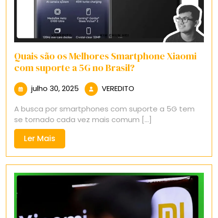
Quais são os Melhores Smartphone Xiaomi
com suporte a 5G no Brasil?
julho
VEREDITO
julho 30, 2025
VEREDITO
30,
A busca por smartphones com suporte a 5G tem
2025
se tornado cada vez mais comum [...]
Ler
Ler Mais
Mais