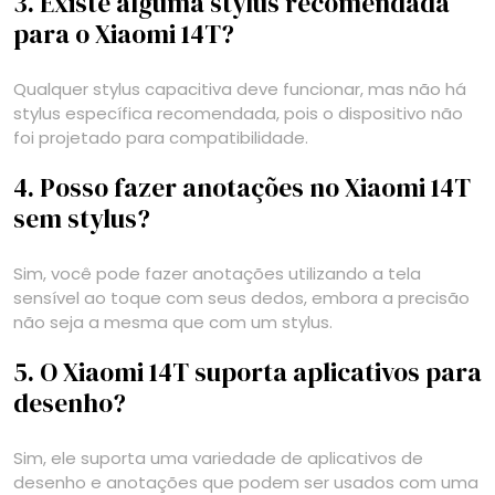
3. Existe alguma stylus recomendada
para o Xiaomi 14T?
Qualquer stylus capacitiva deve funcionar, mas não há
stylus específica recomendada, pois o dispositivo não
foi projetado para compatibilidade.
4. Posso fazer anotações no Xiaomi 14T
sem stylus?
Sim, você pode fazer anotações utilizando a tela
sensível ao toque com seus dedos, embora a precisão
não seja a mesma que com um stylus.
5. O Xiaomi 14T suporta aplicativos para
desenho?
Sim, ele suporta uma variedade de aplicativos de
desenho e anotações que podem ser usados com uma