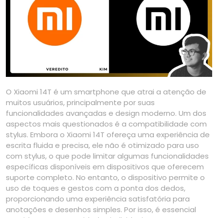
O Xiaomi 14T é um smartphone que atrai a atenção de
muitos usuários, principalmente por suas
funcionalidades avançadas e design moderno. Um dos
aspectos mais questionados é a compatibilidade com
stylus. Embora o Xiaomi 14T ofereça uma experiência de
escrita fluida e precisa, ele não é otimizado para uso
com stylus, o que pode limitar algumas funcionalidades
específicas disponíveis em dispositivos que oferecem
suporte completo. No entanto, o dispositivo permite o
uso de toques e gestos com a ponta dos dedos,
proporcionando uma experiência satisfatória para
anotações e desenhos simples. Por isso, é essencial