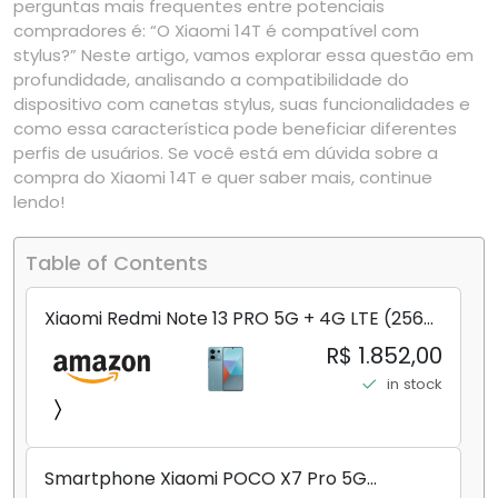
perguntas mais frequentes entre potenciais
compradores é: “O Xiaomi 14T é compatível com
stylus?” Neste artigo, vamos explorar essa questão em
profundidade, analisando a compatibilidade do
dispositivo com canetas stylus, suas funcionalidades e
como essa característica pode beneficiar diferentes
perfis de usuários. Se você está em dúvida sobre a
compra do Xiaomi 14T e quer saber mais, continue
lendo!
Table of Contents
Xiaomi Redmi Note 13 PRO 5G + 4G LTE (256
GB + 8 GB) 200 MP Triplo (Mobile Mint Tello
R$ 1.852,00
e) + (Pacote de carregador duplo de carro
in stock
rápido) (Ocean Teal (ROM))
Smartphone Xiaomi POCO X7 Pro 5G