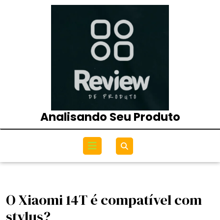
Skip
to
content
Analisando Seu Produto
Open
Menu
O Xiaomi 14T é compatível com
stylus?