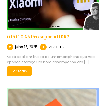
O POCO X6 Pro suporta HDR?
julho
VEREDITO
julho 17, 2025
VEREDITO
17,
Você está em busca de um smartphone que não
2025
apenas ofereça um bom desempenho em [...]
Ler
Ler Mais
Mais