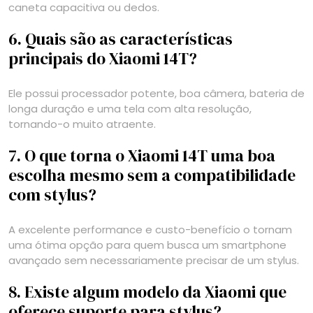
caneta capacitiva ou dedos.
6. Quais são as características
principais do Xiaomi 14T?
Ele possui processador potente, boa câmera, bateria de
longa duração e uma tela com alta resolução,
tornando-o muito atraente.
7. O que torna o Xiaomi 14T uma boa
escolha mesmo sem a compatibilidade
com stylus?
A excelente performance e custo-benefício o tornam
uma ótima opção para quem busca um smartphone
avançado sem necessariamente precisar de um stylus.
8. Existe algum modelo da Xiaomi que
oferece suporte para stylus?