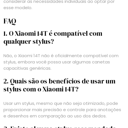
considerar as necessidades individuais ao optar por
esse modelo.
FAQ
1. O Xiaomi 14T é compatível com
qualquer stylus?
Não, o Xiaomi 14T não é oficialmente compatível com
stylus, embora você possa usar algumas canetas
capacitivas genéricas.
2. Quais são os benefícios de usar um
stylus com o Xiaomi 14T?
Usar um stylus, mesmo que não seja otimizado, pode
proporcionar mais precisão e controle para anotações
e desenhos em comparação ao uso dos dedos.