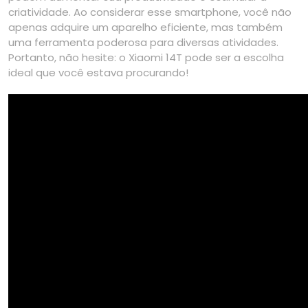
criatividade. Ao considerar esse smartphone, você não
apenas adquire um aparelho eficiente, mas também
uma ferramenta poderosa para diversas atividades.
Portanto, não hesite: o Xiaomi 14T pode ser a escolha
ideal que você estava procurando!