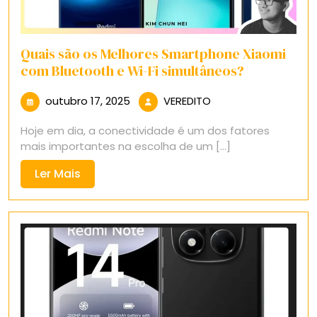
Quais são os Melhores Smartphone Xiaomi
com Bluetooth e Wi-Fi simultâneos?
outubro
VEREDITO
outubro 17, 2025
VEREDITO
17,
Hoje em dia, a conectividade é um dos fatores
2025
mais importantes na escolha de um [...]
Ler
Ler Mais
Mais