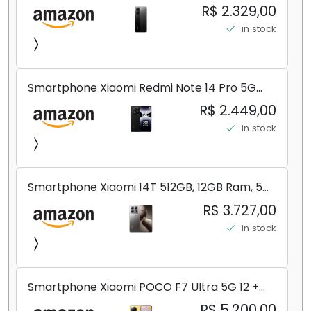
8+256GB/12+256GB/12+512GB
R$ 2.329,00
in stock
Smartphone Xiaomi Redmi Note 14 Pro 5G
Midnight Black (Preto) 12GB RAM 512GB ROM
R$ 2.449,00
NFC [ 24090RA29G ]
in stock
Smartphone Xiaomi 14T 512GB, 12GB Ram, 5G,
Leica, Cinza - no Brasil
R$ 3.727,00
in stock
Smartphone Xiaomi POCO F7 Ultra 5G 12 +
256GB/16+512GB Processador Snapdragon 8
R$ 5.200,00