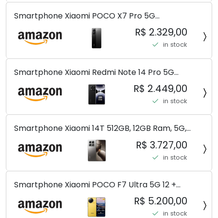
Smartphone Xiaomi POCO X7 Pro 5G
8+256GB/12+256GB/12+512GB
R$ 2.329,00
in stock
Smartphone Xiaomi Redmi Note 14 Pro 5G
Midnight Black (Preto) 12GB RAM 512GB ROM NFC
R$ 2.449,00
[ 24090RA29G ]
in stock
Smartphone Xiaomi 14T 512GB, 12GB Ram, 5G,
Leica, Cinza - no Brasil
R$ 3.727,00
in stock
Smartphone Xiaomi POCO F7 Ultra 5G 12 +
256GB/16+512GB Processador Snapdragon 8 Elite
R$ 5.200,00
Top de Linha Chip VisionBoost D7 para Jogos
in stock