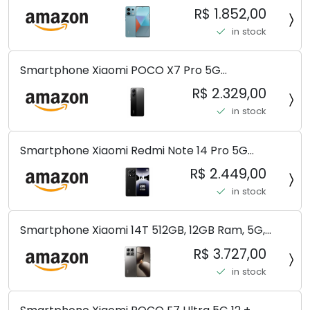
8 GB) 200 MP Triplo (Mobile Mint Tello e) +
R$ 1.852,00
(Pacote de carregador duplo de carro rápido)
in stock
(Ocean Teal (ROM))
Smartphone Xiaomi POCO X7 Pro 5G
8+256GB/12+256GB/12+512GB
R$ 2.329,00
in stock
Smartphone Xiaomi Redmi Note 14 Pro 5G
Midnight Black (Preto) 12GB RAM 512GB ROM NFC
R$ 2.449,00
[ 24090RA29G ]
in stock
Smartphone Xiaomi 14T 512GB, 12GB Ram, 5G,
Leica, Cinza - no Brasil
R$ 3.727,00
in stock