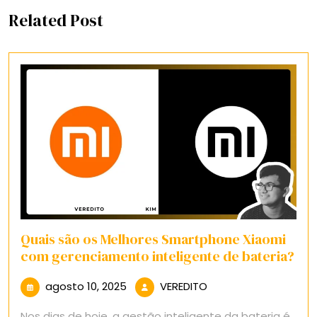
Related Post
Quais são os Melhores Smartphone Xiaomi
com gerenciamento inteligente de bateria?
agosto
VEREDITO
agosto 10, 2025
VEREDITO
10,
Nos dias de hoje, a gestão inteligente da bateria é
2025