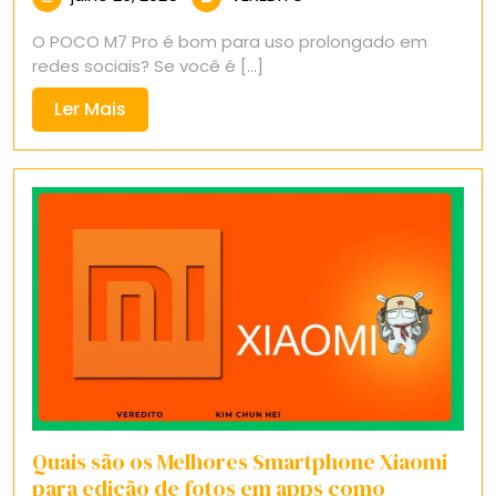
26,
O POCO M7 Pro é bom para uso prolongado em
2025
redes sociais? Se você é [...]
Ler
Ler Mais
Mais
Quais são os Melhores Smartphone Xiaomi
para edição de fotos em apps como