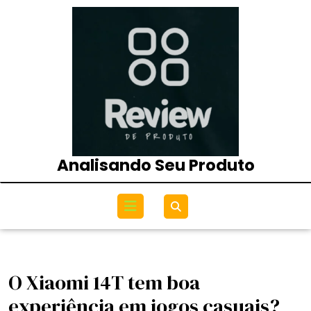
Skip
to
content
Analisando Seu Produto
Open
Menu
O Xiaomi 14T tem boa
experiência em jogos casuais?