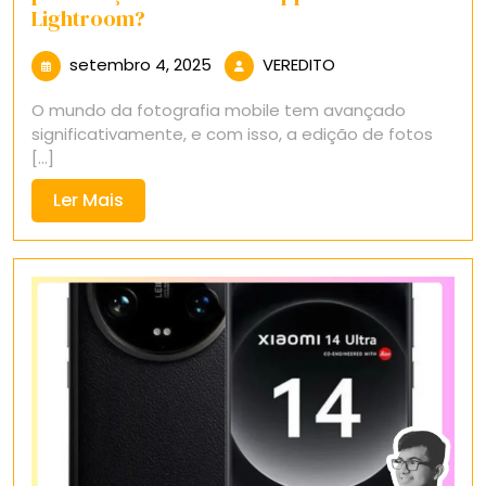
Lightroom?
setembro
VEREDITO
setembro 4, 2025
VEREDITO
4,
O mundo da fotografia mobile tem avançado
2025
significativamente, e com isso, a edição de fotos
[...]
Ler
Ler Mais
Mais