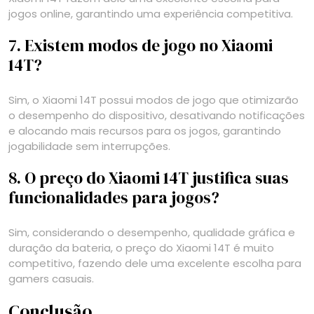
jogos online, garantindo uma experiência competitiva.
7. Existem modos de jogo no Xiaomi
14T?
Sim, o Xiaomi 14T possui modos de jogo que otimizarão
o desempenho do dispositivo, desativando notificações
e alocando mais recursos para os jogos, garantindo
jogabilidade sem interrupções.
8. O preço do Xiaomi 14T justifica suas
funcionalidades para jogos?
Sim, considerando o desempenho, qualidade gráfica e
duração da bateria, o preço do Xiaomi 14T é muito
competitivo, fazendo dele uma excelente escolha para
gamers casuais.
Conclusão