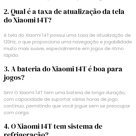
2. Qual é a taxa de atualização da tela
do Xiaomi 14T?
A tela do Xiaomi 14T possui uma taxa de atualização de
120Hz, o que proporciona uma navegação e jogabilidade
muito mais suave, especialmente em jogos de ritmo
rápido.
3. A bateria do Xiaomi 14T é boa para
jogos?
Sim! O Xiaomi 14T tem uma bateria de longa duração,
com capacidade de suportar várias horas de jogo
contínuo, permitindo que você jogue sem se preocupar
com carga.
4. O Xiaomi 14T tem sistema de
refrigeração?