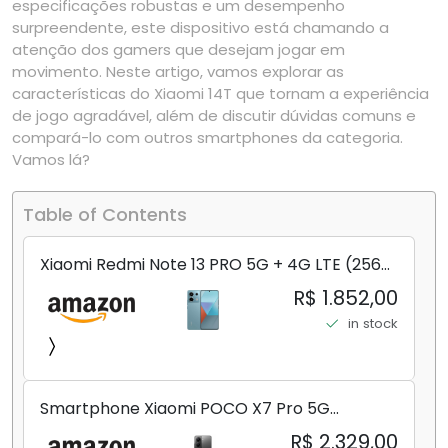
especificações robustas e um desempenho
surpreendente, este dispositivo está chamando a
atenção dos gamers que desejam jogar em
movimento. Neste artigo, vamos explorar as
características do Xiaomi 14T que tornam a experiência
de jogo agradável, além de discutir dúvidas comuns e
compará-lo com outros smartphones da categoria.
Vamos lá?
Table of Contents
Xiaomi Redmi Note 13 PRO 5G + 4G LTE (256
GB + 8 GB) 200 MP Triplo (Mobile Mint Tello
R$ 1.852,00
e) + (Pacote de carregador duplo de carro
in stock
rápido) (Ocean Teal (ROM))
Smartphone Xiaomi POCO X7 Pro 5G
8+256GB/12+256GB/12+512GB
R$ 2.329,00