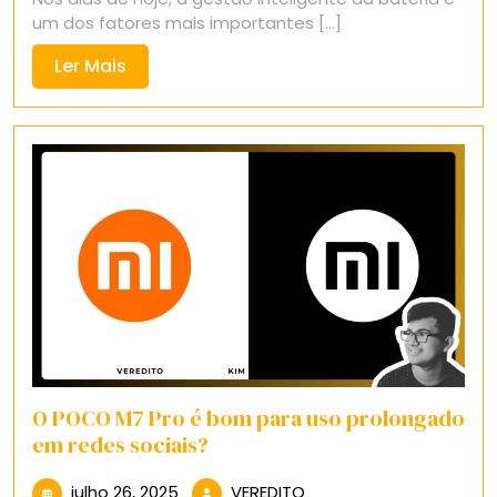
um dos fatores mais importantes [...]
Ler
Ler Mais
Mais
O POCO M7 Pro é bom para uso prolongado
em redes sociais?
julho
VEREDITO
julho 26, 2025
VEREDITO