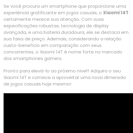
Se você procura um smartphone que proporcione uma
experiência gratificante em jogos casuais, o
Xiaomi 14T
certamente merece sua atenção. Com suas
especificações robustas, tecnologia de display
avançada, e uma bateria duradoura, ele se destaca em
sua faixa de preço. Ademais, considerando a relação
custo-benefício em comparação com seus
concorrentes, o Xiaomi 14T é nome forte no mercado
dos smartphones gamers.
Pronto para elevá-lo ao próximo nível? Adquira o seu
Xiaomi 14T e comece a aproveitar uma nova dimensão
de jogos casuais hoje mesmo!