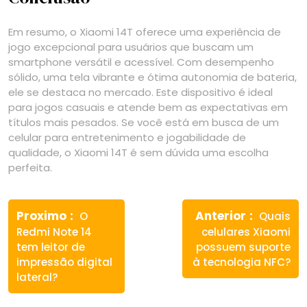
Em resumo, o Xiaomi 14T oferece uma experiência de
jogo excepcional para usuários que buscam um
smartphone versátil e acessível. Com desempenho
sólido, uma tela vibrante e ótima autonomia de bateria,
ele se destaca no mercado. Este dispositivo é ideal
para jogos casuais e atende bem as expectativas em
títulos mais pesados. Se você está em busca de um
celular para entretenimento e jogabilidade de
qualidade, o Xiaomi 14T é sem dúvida uma escolha
perfeita.
Navegação
Previous
Next
de
Proximo
Anterior
O
Quais
post:
post:
Redmi Note 14
celulares Xiaomi
Post
tem leitor de
possuem suporte
impressão digital
à tecnologia NFC?
lateral?