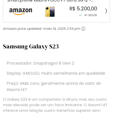
Smartphone Xiaomi POCO F7 Ultra 5G 12 +
256GB/16+512GB Processador Snapdragon 8 Elite
R$ 5.200,00
Top de Linha Chip VisionBoost D7 para Jogos
in stock
Pesados Tela Flow AMOLED 2K...
Amazon price updated:
maio 14, 2025 2:54 pm
Samsung Galaxy S23
Processador: Snapdragon 8 Gen 2
Display: AMOLED, muito semelhante em qualidade
Preço: Mais caro, geralmente acima do valor do
Xiaomi 14T
O Galaxy S23 é um competidor à altura, mas seu custo
mais elevado pode ser um fator limitante. O Xiaomi 14T
oferece uma relação custo-benefício superior sem