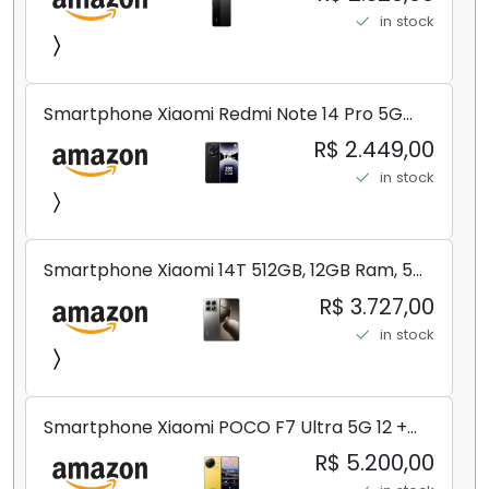
in stock
Smartphone Xiaomi Redmi Note 14 Pro 5G
Midnight Black (Preto) 12GB RAM 512GB ROM
R$ 2.449,00
NFC [ 24090RA29G ]
in stock
Smartphone Xiaomi 14T 512GB, 12GB Ram, 5G,
Leica, Cinza - no Brasil
R$ 3.727,00
in stock
Smartphone Xiaomi POCO F7 Ultra 5G 12 +
256GB/16+512GB Processador Snapdragon 8
R$ 5.200,00
Elite Top de Linha Chip VisionBoost D7 para