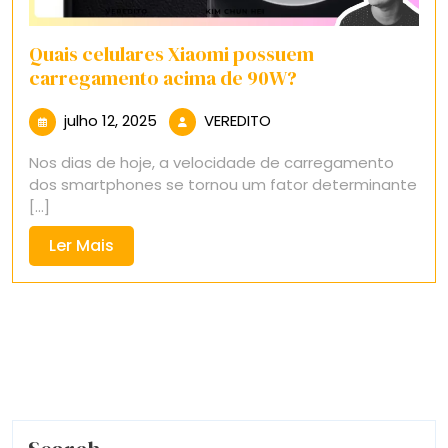
Quais celulares Xiaomi possuem
carregamento acima de 90W?
julho
VEREDITO
julho 12, 2025
VEREDITO
12,
Nos dias de hoje, a velocidade de carregamento
2025
dos smartphones se tornou um fator determinante
[...]
Ler
Ler Mais
Mais