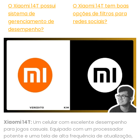
O Xiaomi 14T possui
O Xiaomi 14T tem boas
sistema de
opções de filtros para
gerenciamento de
redes sociais?
desempenho?
Xiaomi 14T:
Um celular com excelente desempenho
para jogos casuais. Equipado com um processador
potente e uma tela de alta frequência de atualização,