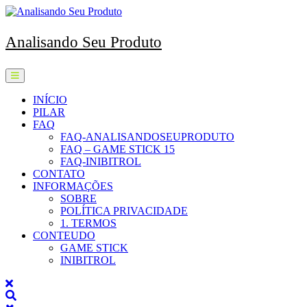
Skip
to
content
Analisando Seu Produto
Open
Menu
INÍCIO
PILAR
FAQ
FAQ-ANALISANDOSEUPRODUTO
FAQ – GAME STICK 15
FAQ-INIBITROL
CONTATO
INFORMAÇÕES
SOBRE
POLÍTICA PRIVACIDADE
1. TERMOS
CONTEUDO
GAME STICK
INIBITROL
Close
Menu