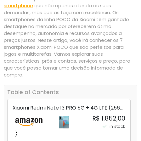
smartphone
que não apenas atenda às suas
demandas, mas que as faça com excelência. Os
smartphones da linha POCO da Xiaomi têm ganhado
destaque no mercado por oferecerem ótimo
desempenho, autonomia e recursos avançados a
preços justos. Neste artigo, você irá conhecer os 7
smartphones Xiaomi POCO que são perfeitos para
jogos e multitarefas. Vamos explorar suas
características, prós e contras, serviços e preço, para
que você possa tomar uma decisão informada de
compra.
Table of Contents
Xiaomi Redmi Note 13 PRO 5G + 4G LTE (256
GB + 8 GB) 200 MP Triplo (Mobile Mint Tello
R$ 1.852,00
e) + (Pacote de carregador duplo de carro
in stock
rápido) (Ocean Teal (ROM))