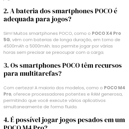
2. A bateria dos smartphones POCO é
adequada para jogos?
Sim! Muitos smartphones POCO, como o
POCO X4 Pro
5G
, vêm com baterias de longa duração, em torno de
4500mAh a 5000mAh. Isso permite jogar por várias
horas sem precisar se preocupar com a carga.
3. Os smartphones POCO têm recursos
para multitarefas?
Com certeza! A maioria dos modelos, como o
POCO M4
Pro
, oferece processadores potentes e RAM generosa,
permitindo que você execute vários aplicativos
simultaneamente de forma fluida.
4. É possível jogar jogos pesados em um
POCO M4 Pro?