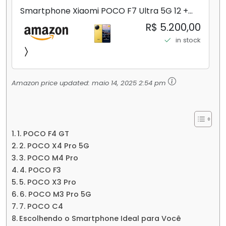
Smartphone Xiaomi POCO F7 Ultra 5G 12 +
256GB/16+512GB Processador Snapdragon 8
R$ 5.200,00
Elite Top de Linha Chip VisionBoost D7 para
in stock
Jogos Pesados Tela Flow AMOLED 2K...
Amazon price updated:
maio 14, 2025 2:54 pm
1. POCO F4 GT
2. POCO X4 Pro 5G
3. POCO M4 Pro
4. POCO F3
5. POCO X3 Pro
6. POCO M3 Pro 5G
7. POCO C4
Escolhendo o Smartphone Ideal para Você