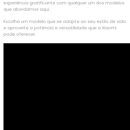
experiência gratificante com qualquer um dos modelos
que abordamos aqui.
Escolha um modelo que se adapte ao seu estilo de vida
e aproveite a potência e versatilidade que a Xiaomi
pode oferecer.