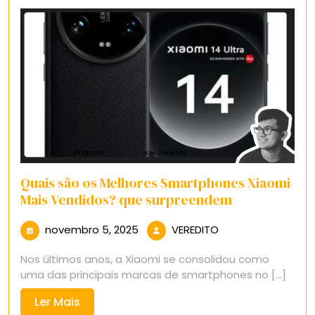
Quais são os Melhores Smartphones Xiaomi
Mais Vendidos? que surpreendem
novembro
VEREDITO
novembro 5, 2025
VEREDITO
5,
Nos últimos anos, a Xiaomi se consolidou como
2025
uma das principais marcas de smartphones no [...]
Ler
Ler Mais