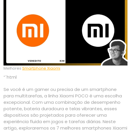
Melhores
Smartphone Xiaomi
“`html
Se você é um gamer ou precisa de um smartphone
para multitarefas, a linha Xiaomi POCO é uma escolha
excepcional. Com uma combinação de desempenho
potente, bateria duradoura e telas vibrantes, esses
dispositivos são projetados para oferecer uma
experiência fluida em jogos e tarefas diárias. Neste
artigo, exploraremos os 7 melhores smartphones Xiaomi