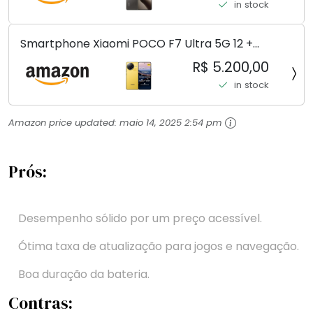
in stock
Smartphone Xiaomi POCO F7 Ultra 5G 12 +
256GB/16+512GB Processador Snapdragon 8 Elite
R$ 5.200,00
Top de Linha Chip VisionBoost D7 para Jogos
in stock
Pesados Tela Flow AMOLED 2K...
Amazon price updated:
maio 14, 2025 2:54 pm
Prós:
Desempenho sólido por um preço acessível.
Ótima taxa de atualização para jogos e navegação.
Boa duração da bateria.
Contras: