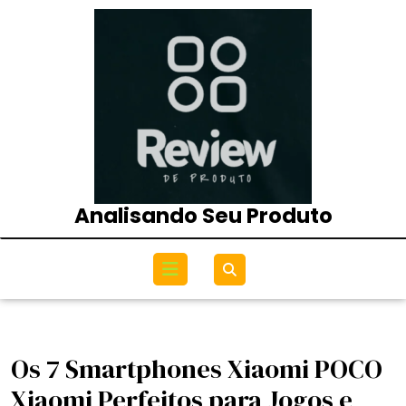
Skip
to
content
Analisando Seu Produto
Open
Menu
Os 7 Smartphones Xiaomi POCO
Xiaomi Perfeitos para Jogos e