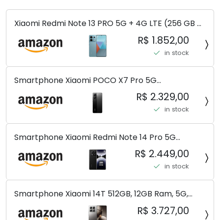
Xiaomi Redmi Note 13 PRO 5G + 4G LTE (256 GB +
8 GB) 200 MP Triplo (Mobile Mint Tello e) +
R$ 1.852,00
(Pacote de carregador duplo de carro rápido)
in stock
(Ocean Teal (ROM))
Smartphone Xiaomi POCO X7 Pro 5G
8+256GB/12+256GB/12+512GB
R$ 2.329,00
in stock
Smartphone Xiaomi Redmi Note 14 Pro 5G
Midnight Black (Preto) 12GB RAM 512GB ROM NFC
R$ 2.449,00
[ 24090RA29G ]
in stock
Smartphone Xiaomi 14T 512GB, 12GB Ram, 5G,
Leica, Cinza - no Brasil
R$ 3.727,00