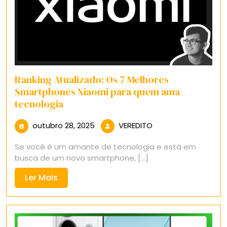
Ranking Atualizado: Os 7 Melhores
Smartphones Xiaomi para quem ama
tecnologia
outubro
VEREDITO
outubro 28, 2025
VEREDITO
28,
Se você é um amante de tecnologia e está em
2025
busca de um novo smartphone, [...]
Ler
Ler Mais
Mais