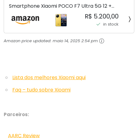
Smartphone Xiaomi POCO F7 Ultra 5G 12 +
256GB/16+512GB Processador Snapdragon 8 Elite
R$ 5.200,00
Top de Linha Chip VisionBoost D7 para Jogos
in stock
Pesados Tela Flow AMOLED 2K...
Amazon price updated:
maio 14, 2025 2:54 pm
Lista dos melhores Xiaomi aqui
Faq – tudo sobre Xioami
Parceiros:
AARC Review