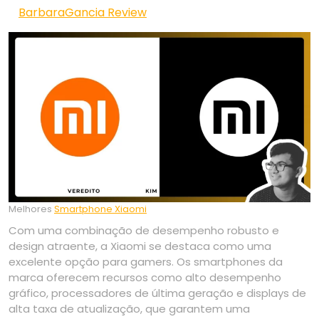
BarbaraGancia Review
Melhores
Smartphone Xiaomi
Com uma combinação de desempenho robusto e
design atraente, a Xiaomi se destaca como uma
excelente opção para gamers. Os smartphones da
marca oferecem recursos como alto desempenho
gráfico, processadores de última geração e displays de
alta taxa de atualização, que garantem uma