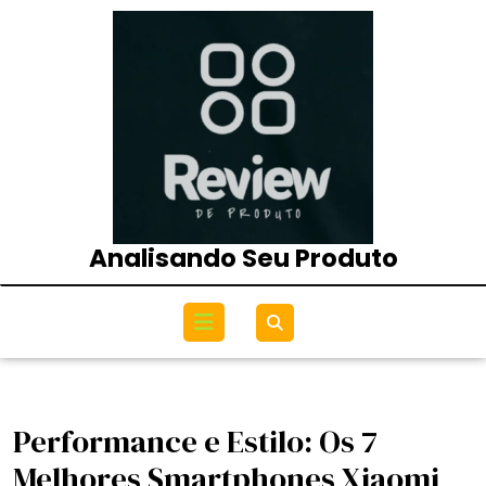
Skip
to
content
Analisando Seu Produto
Open
Menu
Performance e Estilo: Os 7
Melhores Smartphones Xiaomi