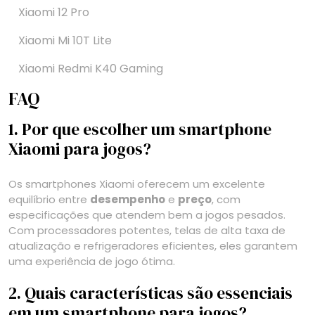
Xiaomi 12 Pro
Xiaomi Mi 10T Lite
Xiaomi Redmi K40 Gaming
FAQ
1. Por que escolher um smartphone
Xiaomi para jogos?
Os smartphones Xiaomi oferecem um excelente
equilíbrio entre
desempenho
e
preço
, com
especificações que atendem bem a jogos pesados.
Com processadores potentes, telas de alta taxa de
atualização e refrigeradores eficientes, eles garantem
uma experiência de jogo ótima.
2. Quais características são essenciais
em um smartphone para jogos?