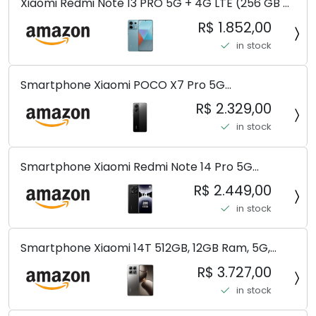
Xiaomi Redmi Note 13 PRO 5G + 4G LTE (256 GB +
8 GB) 200 MP Triplo (Mobile Mint Tello e) +
R$ 1.852,00
(Pacote de carregador duplo de carro rápido)
in stock
(Ocean Teal (ROM))
Smartphone Xiaomi POCO X7 Pro 5G
8+256GB/12+256GB/12+512GB
R$ 2.329,00
in stock
Smartphone Xiaomi Redmi Note 14 Pro 5G
Midnight Black (Preto) 12GB RAM 512GB ROM NFC
R$ 2.449,00
[ 24090RA29G ]
in stock
Smartphone Xiaomi 14T 512GB, 12GB Ram, 5G,
Leica, Cinza - no Brasil
R$ 3.727,00
in stock