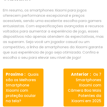
Em resumo, os smartphones Xiaomi para jogos
oferecem performance excepcional e preços
acessíveis, sendo uma excelente escolha para gamers
entusiastas. Com especificações avançadas e recursos
voltados para aumentar a experiência de jogo, esses
dispositivos não apenas atendem às expectativas, mas
as superam. Seja você um jogador casual ou um
competitivo, a linha de smartphones da Xiaomi garante
que sua experiência de jogo seja otimizada. Confira e
escolha o seu para elevar seu nível de jogo!
Navegação
Previous
Next
de
Proximo
Anterior
Quais
Os 7
post:
post:
são os Melhores
Smartphones
Post
Smartphone
Xiaomi com
Xiaomi com
Câmera Boa Mais
proteção ocular
Potentes da
na tela?
Xiaomi em 2025