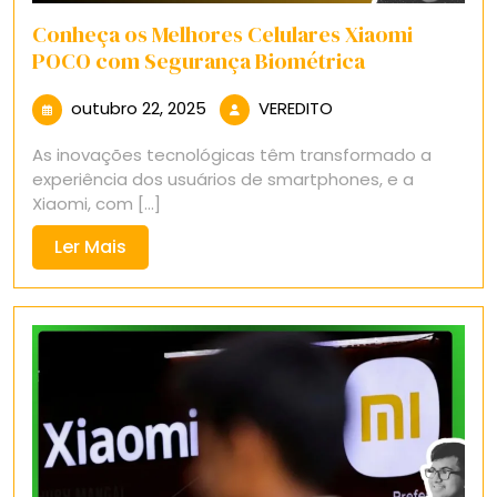
Conheça os Melhores Celulares Xiaomi
POCO com Segurança Biométrica
outubro
VEREDITO
outubro 22, 2025
VEREDITO
22,
As inovações tecnológicas têm transformado a
2025
experiência dos usuários de smartphones, e a
Xiaomi, com [...]
Ler
Ler Mais
Mais