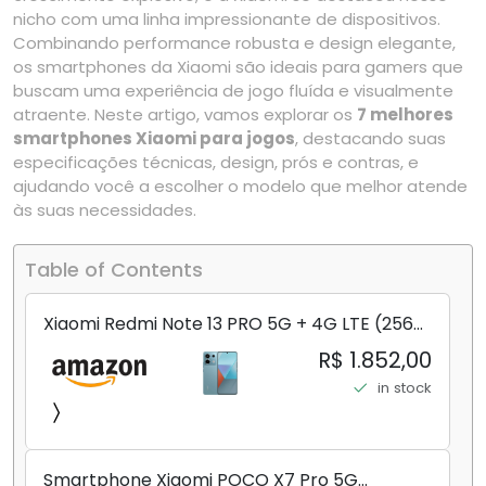
nicho com uma linha impressionante de dispositivos.
Combinando performance robusta e design elegante,
os smartphones da Xiaomi são ideais para gamers que
buscam uma experiência de jogo fluída e visualmente
atraente. Neste artigo, vamos explorar os
7 melhores
smartphones Xiaomi para jogos
, destacando suas
especificações técnicas, design, prós e contras, e
ajudando você a escolher o modelo que melhor atende
às suas necessidades.
Table of Contents
Xiaomi Redmi Note 13 PRO 5G + 4G LTE (256
GB + 8 GB) 200 MP Triplo (Mobile Mint Tello
R$ 1.852,00
e) + (Pacote de carregador duplo de carro
in stock
rápido) (Ocean Teal (ROM))
Smartphone Xiaomi POCO X7 Pro 5G