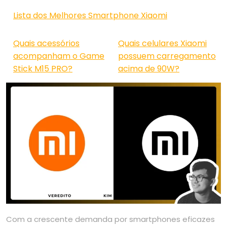
Lista dos Melhores Smartphone Xiaomi
Quais acessórios
Quais celulares Xiaomi
acompanham o Game
possuem carregamento
Stick M15 PRO?
acima de 90W?
Com a crescente demanda por smartphones eficazes