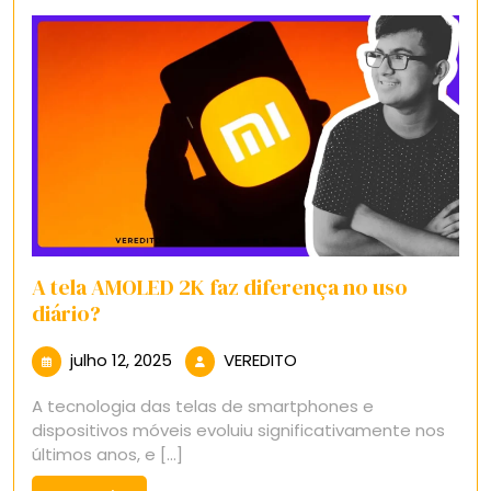
A tela AMOLED 2K faz diferença no uso
diário?
julho
VEREDITO
julho 12, 2025
VEREDITO
12,
A tecnologia das telas de smartphones e
2025
dispositivos móveis evoluiu significativamente nos
últimos anos, e [...]