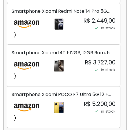
Smartphone Xiaomi Redmi Note 14 Pro 5G
Midnight Black (Preto) 12GB RAM 512GB ROM
R$ 2.449,00
NFC [ 24090RA29G ]
in stock
Smartphone Xiaomi 14T 512GB, 12GB Ram, 5G,
Leica, Cinza - no Brasil
R$ 3.727,00
in stock
Smartphone Xiaomi POCO F7 Ultra 5G 12 +
256GB/16+512GB Processador Snapdragon 8
R$ 5.200,00
Elite Top de Linha Chip VisionBoost D7 para
in stock
Jogos Pesados Tela Flow AMOLED 2K...