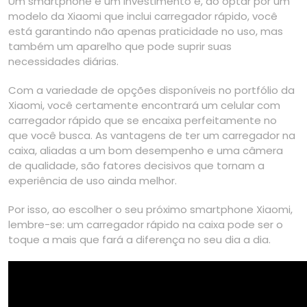
Um smartphone é um investimento e, ao optar por um
modelo da Xiaomi que inclui carregador rápido, você
está garantindo não apenas praticidade no uso, mas
também um aparelho que pode suprir suas
necessidades diárias.
Com a variedade de opções disponíveis no portfólio da
Xiaomi, você certamente encontrará um celular com
carregador rápido que se encaixa perfeitamente no
que você busca. As vantagens de ter um carregador na
caixa, aliadas a um bom desempenho e uma câmera
de qualidade, são fatores decisivos que tornam a
experiência de uso ainda melhor.
Por isso, ao escolher o seu próximo smartphone Xiaomi,
lembre-se: um carregador rápido na caixa pode ser o
toque a mais que fará a diferença no seu dia a dia.