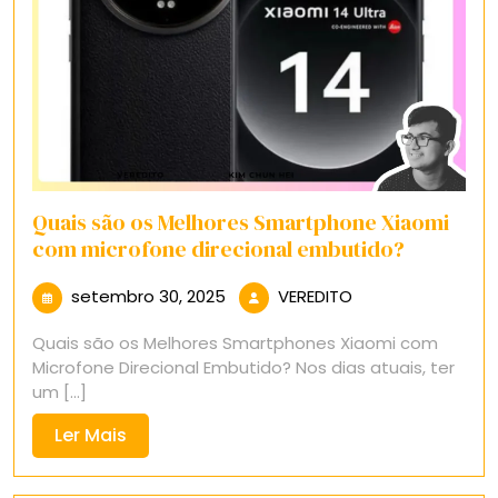
Quais são os Melhores Smartphone Xiaomi
com microfone direcional embutido?
setembro
VEREDITO
setembro 30, 2025
VEREDITO
30,
Quais são os Melhores Smartphones Xiaomi com
2025
Microfone Direcional Embutido? Nos dias atuais, ter
um [...]
Ler
Ler Mais
Mais