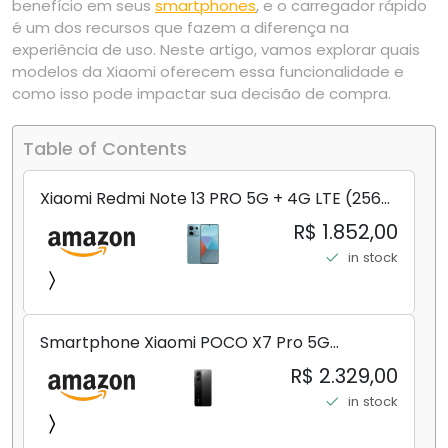
benefício em seus
smartphones
, e o carregador rápido
é um dos recursos que fazem a diferença na
experiência de uso. Neste artigo, vamos explorar quais
modelos da Xiaomi oferecem essa funcionalidade e
como isso pode impactar sua decisão de compra.
Table of Contents
Xiaomi Redmi Note 13 PRO 5G + 4G LTE (256
GB + 8 GB) 200 MP Triplo (Mobile Mint Tello
R$ 1.852,00
e) + (Pacote de carregador duplo de carro
in stock
rápido) (Ocean Teal (ROM))
Smartphone Xiaomi POCO X7 Pro 5G
8+256GB/12+256GB/12+512GB
R$ 2.329,00
in stock