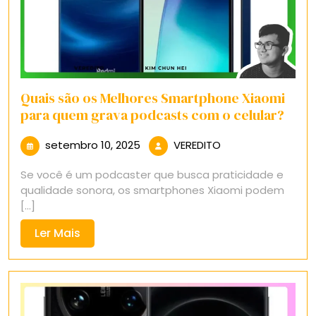
Quais são os Melhores Smartphone Xiaomi
para quem grava podcasts com o celular?
setembro
VEREDITO
setembro 10, 2025
VEREDITO
10,
Se você é um podcaster que busca praticidade e
2025
qualidade sonora, os smartphones Xiaomi podem
[...]
Ler
Ler Mais
Mais