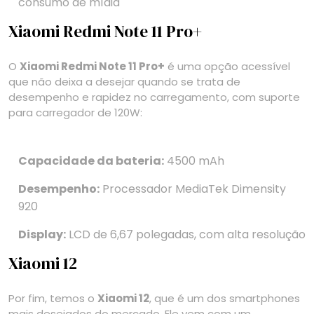
consumo de mídia
Xiaomi Redmi Note 11 Pro+
O
Xiaomi Redmi Note 11 Pro+
é uma opção acessível
que não deixa a desejar quando se trata de
desempenho e rapidez no carregamento, com suporte
para carregador de 120W:
Capacidade da bateria:
4500 mAh
Desempenho:
Processador MediaTek Dimensity
920
Display:
LCD de 6,67 polegadas, com alta resolução
Xiaomi 12
Por fim, temos o
Xiaomi 12
, que é um dos smartphones
mais desejados do mercado. Ele vem com um