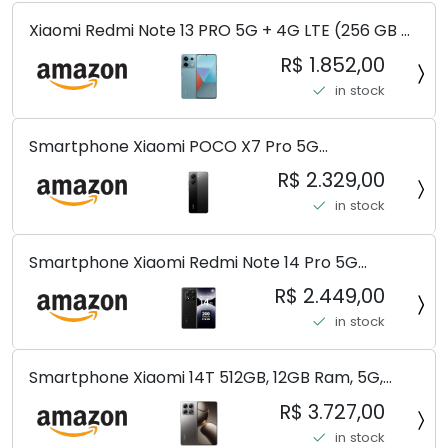
Xiaomi Redmi Note 13 PRO 5G + 4G LTE (256 GB +
8 GB) 200 MP Triplo (Mobile Mint Tello e) +
R$ 1.852,00
(Pacote de carregador duplo de carro rápido)
in stock
(Ocean Teal (ROM))
Smartphone Xiaomi POCO X7 Pro 5G
8+256GB/12+256GB/12+512GB
R$ 2.329,00
in stock
Smartphone Xiaomi Redmi Note 14 Pro 5G
Midnight Black (Preto) 12GB RAM 512GB ROM NFC
R$ 2.449,00
[ 24090RA29G ]
in stock
Smartphone Xiaomi 14T 512GB, 12GB Ram, 5G,
Leica, Cinza - no Brasil
R$ 3.727,00
in stock