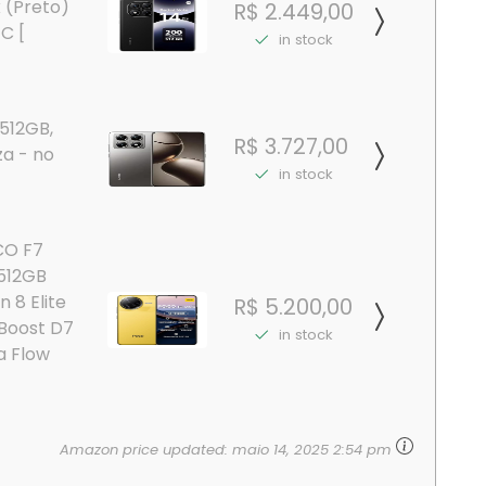
k (Preto)
R$ 2.449,00
C [
in stock
512GB,
R$ 3.727,00
za - no
in stock
CO F7
+512GB
 8 Elite
R$ 5.200,00
nBoost D7
in stock
a Flow
Amazon price updated:
maio 14, 2025 2:54 pm