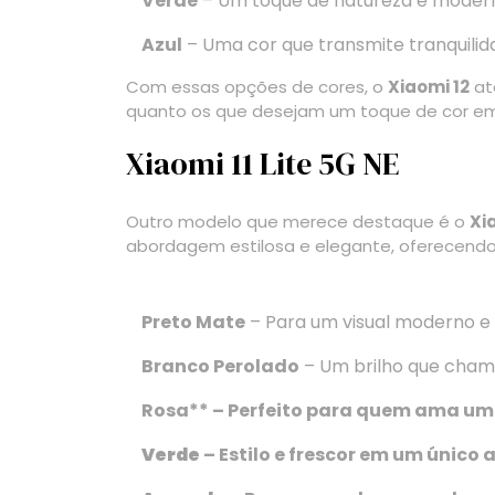
Verde
– Um toque de natureza e modern
Azul
– Uma cor que transmite tranquilid
Com essas opções de cores, o
Xiaomi 12
at
quanto os que desejam um toque de cor em 
Xiaomi 11 Lite 5G NE
Outro modelo que merece destaque é o
Xia
abordagem estilosa e elegante, oferecendo 
Preto Mate
– Para um visual moderno e 
Branco Perolado
– Um brilho que cham
Rosa** – Perfeito para quem ama um
Verde
– Estilo e frescor em um único 