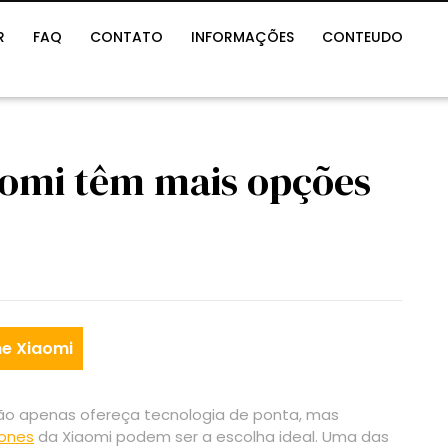
R
FAQ
CONTATO
INFORMAÇÕES
CONTEUDO
aomi têm mais opções
e Xiaomi
ão apenas ofereça tecnologia de ponta, mas
ones
da Xiaomi podem ser a escolha ideal. Uma das