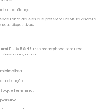
idade.
ade e confiança.
ende tanto aqueles que preferem um visual discreto
seus dispositivos.
omi 11 Lite 5G NE
. Este smartphone tem uma
várias cores, como:
minimalista.
a a atenção.
 toque feminino.
aparelho.