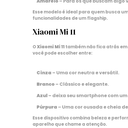
Amarelo
– Para os que buscam algo v
Esse modelo é ideal para quem busca um 
funcionalidades de um flagship.
Xiaomi Mi 11
O
Xiaomi Mi 11
também não fica atrás em o
você pode escolher entre:
Cinza
– Uma cor neutra e versátil.
Branco
– Clássico e elegante.
Azul
– deixa seu smartphone com um 
Púrpura
– Uma cor ousada e cheia de
Esse dispositivo combina beleza e perfo
aparelho que chame a atenção.