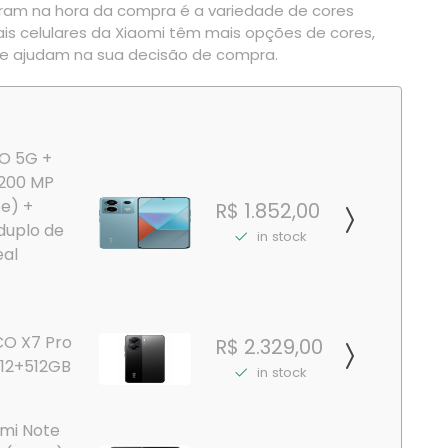
eram na hora da compra é a variedade de cores
uais celulares da Xiaomi têm mais opções de cores,
e ajudam na sua decisão de compra.
RO 5G +
 200 MP
 e) +
R$ 1.852,00
duplo de
in stock
eal
O X7 Pro
R$ 2.329,00
12+512GB
in stock
mi Note