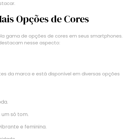
stacar.
ais Opções de Cores
pla gama de opções de cores em seus smartphones.
 destacam nesse aspecto:
es da marca e está disponível em diversas opções
oda.
m um só tom.
brante e feminina.