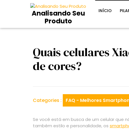
Skip
to
INÍCIO
PILA
Analisando Seu
content
Produto
Quais celulares Xi
de cores?
Categories :
FAQ - Melhores Smartphon
Se você está em busca de um celular que n
também estilo e personalidade, os
smartph