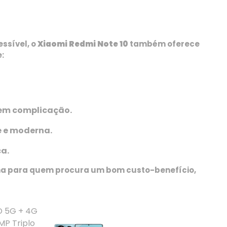
ssível, o
Xiaomi Redmi Note 10
também oferece
:
sem complicação.
 e moderna.
a.
ha para quem procura um bom custo-benefício,
O 5G + 4G
MP Triplo