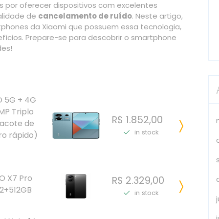
 por oferecer dispositivos com excelentes
nalidade de
cancelamento de ruído
. Neste artigo,
tphones da Xiaomi que possuem essa tecnologia,
efícios. Prepare-se para descobrir o smartphone
des!
O 5G + 4G
MP Triplo
R$ 1.852,00
Pacote de
in stock
ro rápido)
O X7 Pro
R$ 2.329,00
2+512GB
in stock