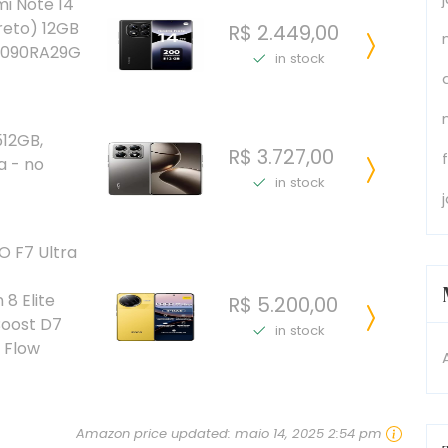
i Note 14
reto) 12GB
R$ 2.449,00
4090RA29G
in stock
512GB,
R$ 3.727,00
a - no
in stock
 F7 Ultra
8 Elite
R$ 5.200,00
Boost D7
in stock
 Flow
Amazon price updated:
maio 14, 2025 2:54 pm