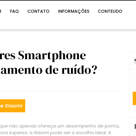
R
FAQ
CONTATO
INFORMAÇÕES
CONTEUDO
ores Smartphone
lamento de ruído?
S
fo
e Xiaomi
que não apenas ofereça um desempenho de ponta,
 superior, a Xiaomi pode ser a escolha ideal. A