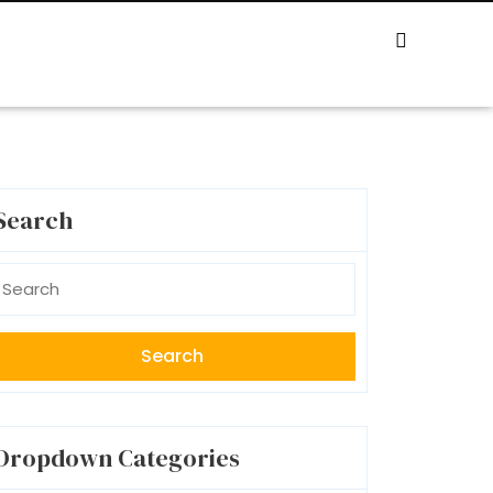
Search
earch
r:
Dropdown Categories