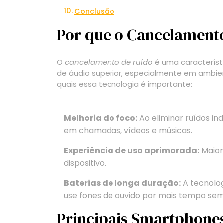
Conclusão
Por que o Cancelamento
O
cancelamento de ruído
é uma característ
de áudio superior, especialmente em ambie
quais essa tecnologia é importante:
Melhoria do foco:
Ao eliminar ruídos i
em chamadas, vídeos e músicas.
Experiência de uso aprimorada:
Maior
dispositivo.
Baterias de longa duração:
A tecnolo
use fones de ouvido por mais tempo sem
Principais Smartphone