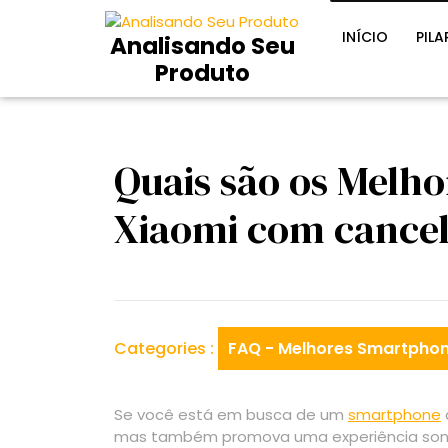
Skip
to
INÍCIO
PILA
Analisando Seu
content
Produto
Quais são os Melh
Xiaomi com cance
Categories :
FAQ - Melhores Smartphon
Se você está em busca de um
smartphone
mas também promova uma experiência sonora