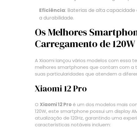
Eficiência
: Baterias de alta capacida
a durabilidade.
Os Melhores Smartpho
Carregamento de 120W
A Xiaomi lançou vários modelos com essa t
melhores smartphones que contam com a t
suas particularidades que atendem a difere
Xiaomi 12 Pro
O
Xiaomi 12 Pro
é um dos modelos mais conh
120W, este smartphone possui um display 
atualização de 120Hz, garantindo uma experi
características notáveis incluem: