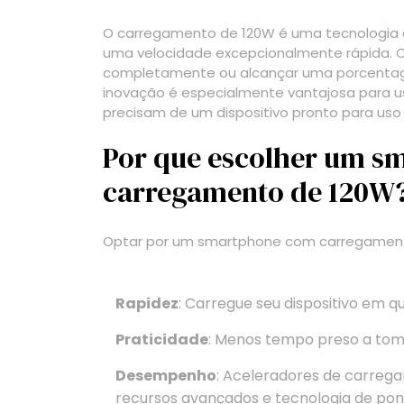
O carregamento de 120W é uma tecnologia q
uma velocidade excepcionalmente rápida. Co
completamente ou alcançar uma porcentage
inovação é especialmente vantajosa para 
precisam de um dispositivo pronto para uso
Por que escolher um 
carregamento de 120W
Optar por um smartphone com carregamento
Rapidez
: Carregue seu dispositivo em q
Praticidade
: Menos tempo preso a tom
Desempenho
: Aceleradores de carr
recursos avançados e tecnologia de pon