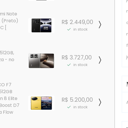
mi Note
k (Preto)
R$ 2.449,00
C [
in stock
512GB,
R$ 3.727,00
za - no
in stock
CO F7
+512GB
 8 Elite
R$ 5.200,00
nBoost D7
in stock
a Flow