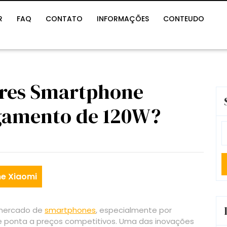
R
FAQ
CONTATO
INFORMAÇÕES
CONTEUDO
ores Smartphone
gamento de 120W?
S
fo
e Xiaomi
 mercado de
smartphones
, especialmente por
de ponta a preços competitivos. Uma das inovações