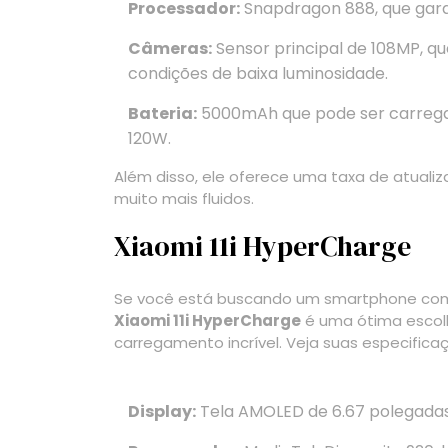
Processador:
Snapdragon 888, que gara
Câmeras:
Sensor principal de 108MP, q
condições de baixa luminosidade.
Bateria:
5000mAh que pode ser carrega
120W.
Além disso, ele oferece uma taxa de atualiz
muito mais fluidos.
Xiaomi 11i HyperCharge
Se você está buscando um smartphone com 
Xiaomi 11i HyperCharge
é uma ótima escolh
carregamento incrível. Veja suas especifica
Display:
Tela AMOLED de 6.67 polegadas 