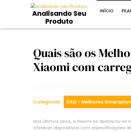
Skip
to
INÍCIO
PILA
Analisando Seu
content
Produto
Quais são os Melh
Xiaomi com carre
Categories :
FAQ - Melhores Smartphon
Nos últimos anos, a Xiaomi se destacou no
oferecer dispositivos com especificações 