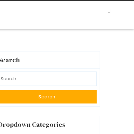
Search
earch
r:
Dropdown Categories