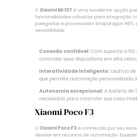
O
Xiaomi Mi 10T
é uma excelente opção pa
funcionalidades robustas para integração co
polegadas e processador Snapdragon 865,
versatilidade.
Conexão confiável:
Com suporte a 5G e
controlar seus dispositivos em alta velo
Interatividade inteligente:
Usufrua de 
que permite automação personalizada d
Autonomia excepcional:
A bateria de
necessário para controlar sua casa intel
Xiaomi Poco F3
O
Xiaomi Poco F3
é conhecido por seu exce
desejar em recursos de automação. Equipa