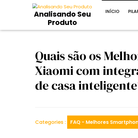
Skip
to
INÍCIO
PILA
Analisando Seu
content
Produto
Quais são os Melh
Xiaomi com integr
de casa inteligente
Categories :
FAQ - Melhores Smartphon