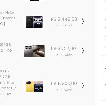
mi Note
k (Preto)
R$ 2.449,00
C [
in stock
512GB,
R$ 3.727,00
za - no
in stock
CO F7
+512GB
 8 Elite
R$ 5.200,00
nBoost D7
in stock
a Flow