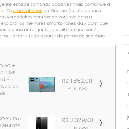
eligente está se tornando cada vez mais comum, e a
al. Os
smartphones
da Xiaomi não são apenas
am verdadeiros centros de controle para a
s explorar os melhores smartphones da Xiaomi que
vos de casa inteligente, permitindo que você
e muito mais, tudo a partir da palma da sua mão.
RO 5G +
 200 MP
 e) +
R$ 1.852,00
duplo de
in stock
eal
O X7 Pro
R$ 2.329,00
12+512GB
in stock