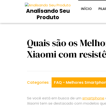
Skip
to
INÍCIO
PILA
Analisando Seu
content
Produto
Quais são os Melh
Xiaomi com resistê
Categories :
FAQ - Melhores Smartphon
Se você está em busca de um
smartphone
Xiaomi tem se destacado com modelos qu