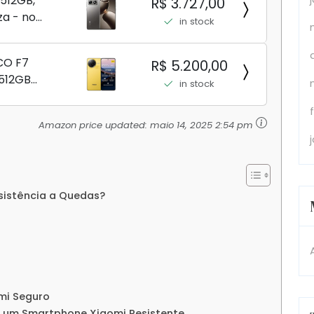
512GB,
R$ 3.727,00
za - no
in stock
CO F7
R$ 5.200,00
+512GB
in stock
 8 Elite
nBoost D7
Amazon price updated:
maio 14, 2025 2:54 pm
a Flow
sistência a Quedas?
mi Seguro
e um Smartphone Xiaomi Resistente