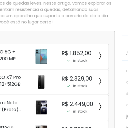
de quedas leves. Neste artigo, vamos explorar os
entam resistência a quedas, detalhando suas
ca um aparelho que suporte a correria do dia a dia
você está no lugar certo!
RO 5G +
R$ 1.852,00
 200 MP
in stock
 e) +
duplo de
CO X7 Pro
R$ 2.329,00
eal
12+512GB
in stock
mi Note
R$ 2.449,00
k (Preto)
in stock
C [