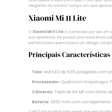
elegante, ao mesmo tempo em que aprecia a
Xiaomi Mi 11 Lite
O
Xiaomi Mi 11 Lite
é conhecido por ser um s
sua aparência. Ele possui uma resistência 
perfeita para quem busca um design compac
Principais Características
Tela:
AMOLED de 6,55 polegadas com prot
Processador:
Qualcomm Snapdragon 78
Câmeras:
Tripla de 64 MP com ótimo d
Bateria:
4250 mAh com carregamento r
O Mi 11 Lite é ideal para quem vive em movim