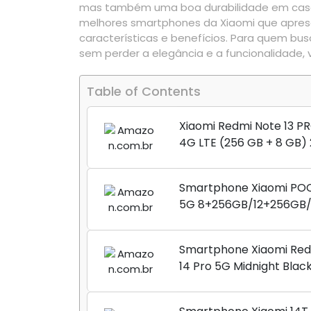
mas também uma boa durabilidade em casos 
melhores smartphones da Xiaomi que apres
características e benefícios. Para quem bus
sem perder a elegância e a funcionalidade, 
Table of Contents
Xiaomi Redmi Note 13 P
4G LTE (256 GB + 8 GB)
Triplo (Mobile Mint Tello
(Pacote de carregador 
Smartphone Xiaomi PO
carro rápido) (Ocean T
5G 8+256GB/12+256GB/
(ROM))
Smartphone Xiaomi Red
14 Pro 5G Midnight Blac
12GB RAM 512GB ROM NF
24090RA29G ]