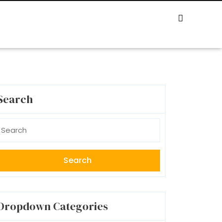
Search
earch
r:
Dropdown Categories