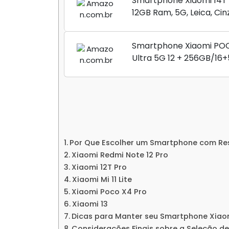
Smartphone Xiaomi 14T 
12GB Ram, 5G, Leica, Cin
Brasil
Smartphone Xiaomi PO
Ultra 5G 12 + 256GB/16
Processador Snapdragon
Top de Linha Chip Visio
para Jogos Pesados Tel
AMOLED 2K...
Por Que Escolher um Smartphone com Re
Xiaomi Redmi Note 12 Pro
Xiaomi 12T Pro
Xiaomi Mi 11 Lite
Xiaomi Poco X4 Pro
Xiaomi 13
Dicas para Manter seu Smartphone Xiao
Considerações Finais sobre a Seleção d