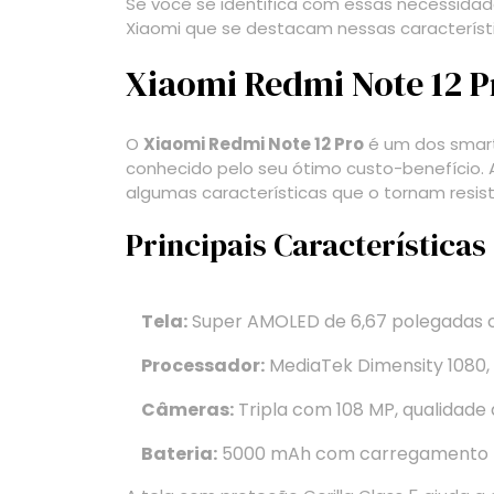
Se você se identifica com essas necessidad
Xiaomi que se destacam nessas característ
Xiaomi Redmi Note 12 P
O
Xiaomi Redmi Note 12 Pro
é um dos smart
conhecido pelo seu ótimo custo-benefício. 
algumas características que o tornam resis
Principais Características
Tela:
Super AMOLED de 6,67 polegadas co
Processador:
MediaTek Dimensity 1080,
Câmeras:
Tripla com 108 MP, qualidade
Bateria:
5000 mAh com carregamento r