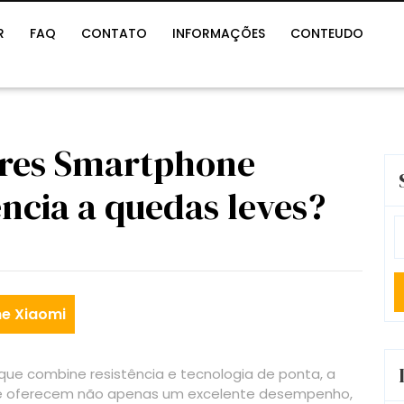
R
FAQ
CONTATO
INFORMAÇÕES
CONTEUDO
ores Smartphone
ncia a quedas leves?
S
fo
e Xiaomi
que combine resistência e tecnologia de ponta, a
e oferecem não apenas um excelente desempenho,