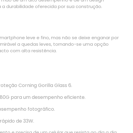
 durabilidade oferecida por sua construção.
martphone leve e fino, mas não se deixe enganar por
admirável a quedas leves, tornando-se uma opção
to com alta resistência.
eção Corning Gorilla Glass 6.
0G para um desempenho eficiente.
esempenho fotográfico.
ápido de 33W.
ento e precisa de um celular que resista ao dia a dia