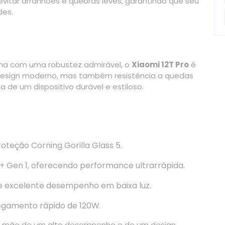
 evitar arranhões e quebras leves, garantindo que seu
des.
nha com uma robustez admirável, o
Xiaomi 12T Pro
é
 design moderno, mas também resistência a quedas
 de um dispositivo durável e estiloso.
eção Corning Gorilla Glass 5.
Gen 1, oferecendo performance ultrarrápida.
e excelente desempenho em baixa luz.
gamento rápido de 120W.
brir mão de um alto desempenho e de um design