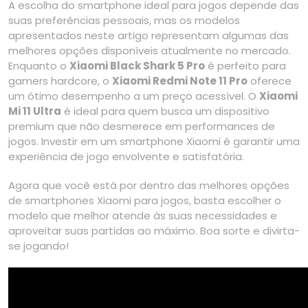
A escolha do smartphone ideal para jogos depende das
suas preferências pessoais, mas os modelos
apresentados neste artigo representam algumas das
melhores opções disponíveis atualmente no mercado.
Enquanto o
Xiaomi Black Shark 5 Pro
é perfeito para
gamers hardcore, o
Xiaomi Redmi Note 11 Pro
oferece
um ótimo desempenho a um preço acessível. O
Xiaomi
Mi 11 Ultra
é ideal para quem busca um dispositivo
premium que não desmerece em performances de
jogos. Investir em um smartphone Xiaomi é garantir uma
experiência de jogo envolvente e satisfatória.
Agora que você está por dentro das melhores opções
de smartphones Xiaomi para jogos, basta escolher o
modelo que melhor atende às suas necessidades e
aproveitar suas partidas ao máximo. Boa sorte e divirta-
se jogando!