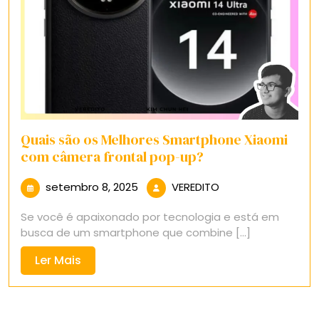
Quais são os Melhores Smartphone Xiaomi
com câmera frontal pop-up?
setembro
VEREDITO
setembro 8, 2025
VEREDITO
8,
Se você é apaixonado por tecnologia e está em
2025
busca de um smartphone que combine [...]
Ler
Ler Mais
Mais