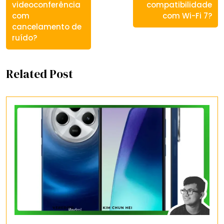
videoconferência
compatibilidade
com
com Wi-Fi 7?
cancelamento de
ruído?
Related Post