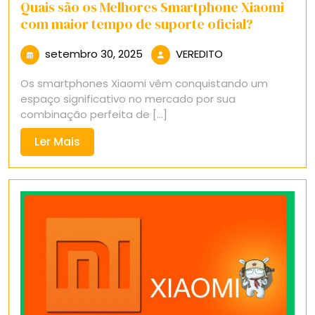
Quais são os Melhores Smartphone Xiaomi
com maior tempo de suporte oficial?
setembro
VEREDITO
setembro 30, 2025
VEREDITO
30,
Os smartphones Xiaomi vêm conquistando um
2025
espaço significativo no mercado por sua
combinação perfeita de [...]
Ler
Ler Mais
Mais