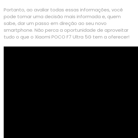
Portanto, ao avaliar todas essas informações, você
pode tomar uma decisão mais informada e, quem
sabe, dar um passo em direção ao seu novo
smartphone. Não perca a oportunidade de aproveitar
tudo o que o Xiaomi POCO F7 Ultra 5G tem a oferecer!