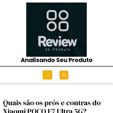
Skip
to
content
Analisando Seu Produto
Open
Menu
Quais são os prós e contras do
Xiaomi POCO F7 Ultra 5G?