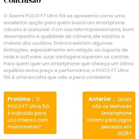
O Xiaomi POCO F7 Ultra 5G se apresenta como uma
excelente opção para quem busca um smartphone
robusto e acessível. Com sua tela impressionante, bom
desempenho e qualidade de câmera, ele satisfaz a
maioria dos usuários. Embora existam algumas
limitações, especialmente em relação ao suporte de
rede e software, suas vantagens superam os contras.
Para quem quer um smartphone que ofereça um ótimo
equilíbrio entre preço e performance, o POCO F7 Ultra
5G é uma escolha que vale a pena considerar.
Navegação
Previous
Next
de
Proximo
Anterior
O
Quais
post:
post:
POCO F7 Ultra 5G
são os Melhores
Post
é indicado para
Smartphone
uso intenso com
Xiaomi para jogos
multitarefas?
pesados em
2025?