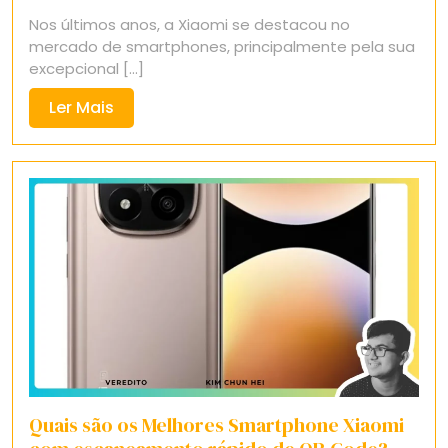
22,
Nos últimos anos, a Xiaomi se destacou no
2025
mercado de smartphones, principalmente pela sua
excepcional [...]
Ler
Ler Mais
Mais
Quais são os Melhores Smartphone Xiaomi