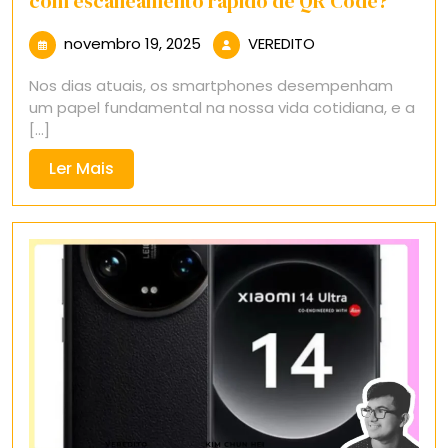
com escaneamento rápido de QR Code?
novembro
VEREDITO
novembro 19, 2025
VEREDITO
19,
Nos dias atuais, os smartphones desempenham
2025
um papel fundamental na nossa vida cotidiana, e a
[...]
Ler
Ler Mais
Mais