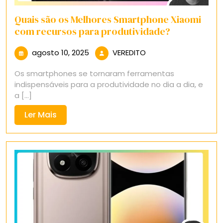
Quais são os Melhores Smartphone Xiaomi
com recursos para produtividade?
agosto
VEREDITO
agosto 10, 2025
VEREDITO
10,
Os smartphones se tornaram ferramentas
2025
indispensáveis para a produtividade no dia a dia, e
a [...]
Ler
Ler Mais
Mais