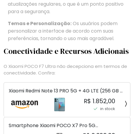
atualizações regulares, o que é um ponto positivo
para a segurança.
Temas e Personalização:
Os usuários podem
personalizar a interface de acordo com suas
preferências, tornando o uso mais agradável.
Conectividade e Recursos Adicionais
O Xiaomi POCO F7 Ultra não decepciona em termos de
conectividade. Confira:
Xiaomi Redmi Note 13 PRO 5G + 4G LTE (256 GB +
8 GB) 200 MP Triplo (Mobile Mint Tello e) +
R$ 1.852,00
(Pacote de carregador duplo de carro rápido)
in stock
(Ocean Teal (ROM))
Smartphone Xiaomi POCO X7 Pro 5G
8+256GB/12+256GB/12+512GB