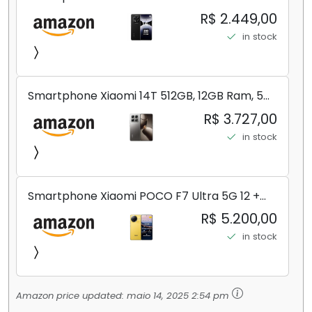
Midnight Black (Preto) 12GB RAM 512GB ROM
R$ 2.449,00
NFC [ 24090RA29G ]
in stock
Smartphone Xiaomi 14T 512GB, 12GB Ram, 5G,
Leica, Cinza - no Brasil
R$ 3.727,00
in stock
Smartphone Xiaomi POCO F7 Ultra 5G 12 +
256GB/16+512GB Processador Snapdragon 8
R$ 5.200,00
Elite Top de Linha Chip VisionBoost D7 para
in stock
Jogos Pesados Tela Flow AMOLED 2K...
Amazon price updated:
maio 14, 2025 2:54 pm