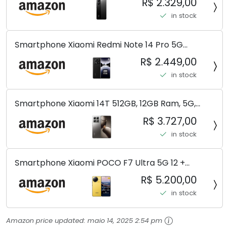
R$ 2.329,00
in stock
Smartphone Xiaomi Redmi Note 14 Pro 5G
Midnight Black (Preto) 12GB RAM 512GB ROM NFC
R$ 2.449,00
[ 24090RA29G ]
in stock
Smartphone Xiaomi 14T 512GB, 12GB Ram, 5G,
Leica, Cinza - no Brasil
R$ 3.727,00
in stock
Smartphone Xiaomi POCO F7 Ultra 5G 12 +
256GB/16+512GB Processador Snapdragon 8 Elite
R$ 5.200,00
Top de Linha Chip VisionBoost D7 para Jogos
in stock
Pesados Tela Flow AMOLED 2K...
Amazon price updated:
maio 14, 2025 2:54 pm