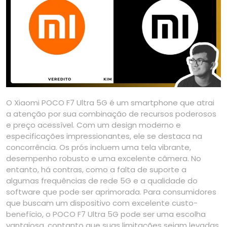
O Xiaomi POCO F7 Ultra 5G é um smartphone que atrai
a atenção por sua combinação de recursos poderosos
e preço acessível. Com um design moderno e
especificações impressionantes, ele se destaca na
concorrência. Os prós incluem uma tela vibrante,
desempenho robusto e uma excelente câmera. No
entanto, há contras, como a falta de suporte a
algumas frequências de rede 5G e a qualidade do
software que pode ser aprimorada. Para consumidores
que buscam um dispositivo com excelente custo-
benefício, o POCO F7 Ultra 5G pode ser uma escolha
vantajosa, contanto que suas limitações sejam levadas