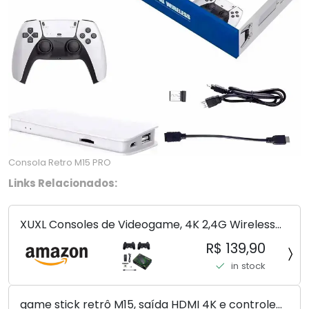
Consola Retro M15 PRO
Links Relacionados:
XUXL Consoles de Videogame, 4K 2,4G Wireless
10.000 jogos 32/64GB Retro Classic Gaming
R$ 139,90
Gamepads Controlador da família de TV para
in stock
PS1/GBA/MD,...
game stick retrô M15, saída HDMI 4K e controle