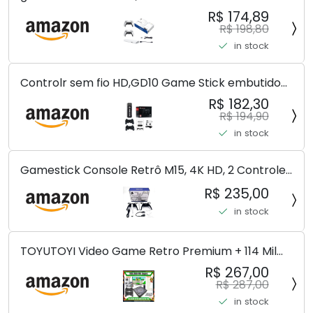
sem fio, console de videogame Plug and Play com
R$ 174,89
mais de 30.000 jogos, console de jogos Arcade
R$ 198,80
(128G)
in stock
Controlr sem fio HD,GD10 Game Stick embutido
40000 jogos 128GB 2.4G controlr sem fio HD
R$ 182,30
console de videogame retrô 4k HD console de
R$ 194,90
videogame
in stock
Gamestick Console Retrô M15, 4K HD, 2 Controles
Wireless 2.4GHz, 20000+ Jogos, 256MB DDR3
R$ 235,00
in stock
TOYUTOYI Video Game Retro Premium + 114 Mil
Jogos + 4 Controles + Atualizado
R$ 267,00
R$ 287,00
in stock