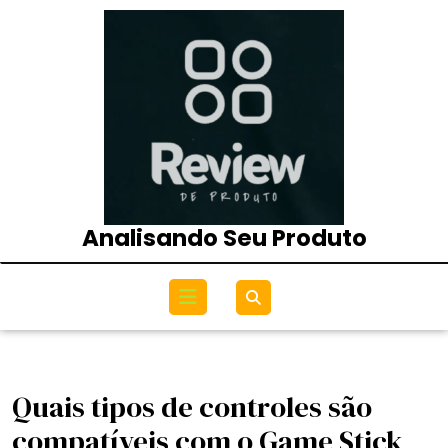
Skip
to
content
Analisando Seu Produto
Open
Menu
Quais tipos de controles são
compatíveis com o Game Stick