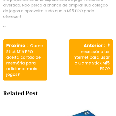
divertida. Não perca a chance de ampliar sua coleção
de jogos e aproveite tudo que o M15 PRO pode
oferecer!
“`
Navegação
Previous
Nex
de
Proximo
Anterior
Game
É
post:
post
Stick M15 PRO
necessário ter
Post
aceita cartão de
internet para usar
memória para
o Game Stick M15
adicionar mais
PRO?
jogos?
Related Post