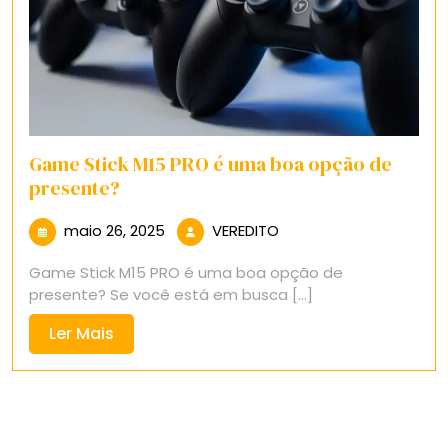
Game Stick M15 PRO é uma boa opção de
presente?
maio
VEREDITO
maio 26, 2025
VEREDITO
26,
Game Stick M15 PRO é uma boa opção de
2025
presente? Se você está em busca [...]
Ler
Ler Mais
Mais