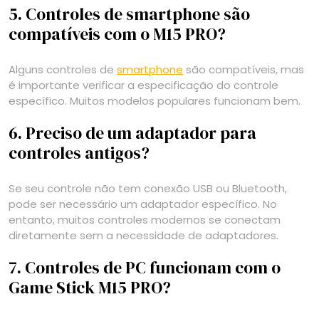
5. Controles de smartphone são
compatíveis com o M15 PRO?
Alguns controles de
smartphone
são compatíveis, mas
é importante verificar a especificação do controle
específico. Muitos modelos populares funcionam bem.
6. Preciso de um adaptador para
controles antigos?
Se seu controle não tem conexão USB ou Bluetooth,
pode ser necessário um adaptador específico. No
entanto, muitos controles modernos se conectam
diretamente sem a necessidade de adaptadores.
7. Controles de PC funcionam com o
Game Stick M15 PRO?