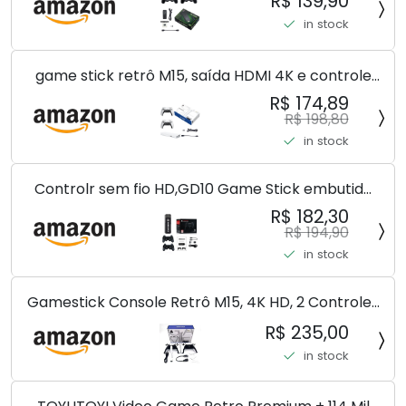
R$ 139,90
Gamepads Controlador da família de TV para
in stock
PS1/GBA/MD,...
game stick retrô M15, saída HDMI 4K e controle
sem fio, console de videogame Plug and Play com
R$ 174,89
mais de 30.000 jogos, console de jogos Arcade
R$ 198,80
(128G)
in stock
Controlr sem fio HD,GD10 Game Stick embutido
40000 jogos 128GB 2.4G controlr sem fio HD
R$ 182,30
console de videogame retrô 4k HD console de
R$ 194,90
videogame
in stock
Gamestick Console Retrô M15, 4K HD, 2 Controles
Wireless 2.4GHz, 20000+ Jogos, 256MB DDR3
R$ 235,00
in stock