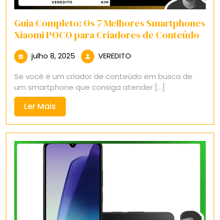
Guia Completo: Os 7 Melhores Smartphones
Xiaomi POCO para Criadores de Conteúdo
julho
VEREDITO
julho 8, 2025
VEREDITO
8,
Se você é um criador de conteúdo em busca de
2025
um smartphone que consiga atender [...]
Ler
Ler Mais
Mais