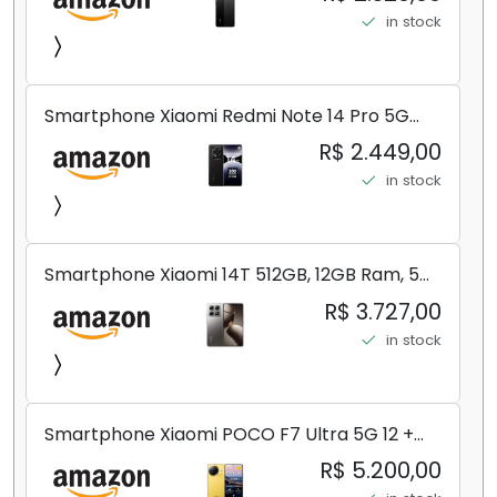
in stock
Smartphone Xiaomi Redmi Note 14 Pro 5G
Midnight Black (Preto) 12GB RAM 512GB ROM
R$ 2.449,00
NFC [ 24090RA29G ]
in stock
Smartphone Xiaomi 14T 512GB, 12GB Ram, 5G,
Leica, Cinza - no Brasil
R$ 3.727,00
in stock
Smartphone Xiaomi POCO F7 Ultra 5G 12 +
256GB/16+512GB Processador Snapdragon 8
R$ 5.200,00
Elite Top de Linha Chip VisionBoost D7 para