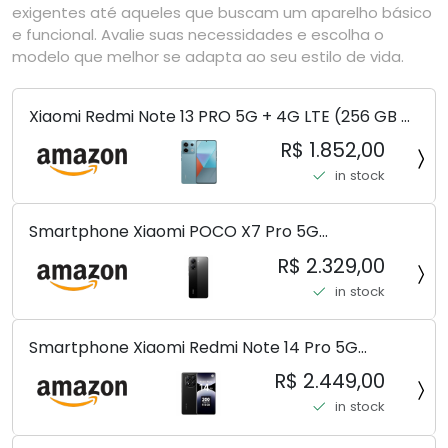
exigentes até aqueles que buscam um aparelho básico
e funcional. Avalie suas necessidades e escolha o
modelo que melhor se adapta ao seu estilo de vida.
Xiaomi Redmi Note 13 PRO 5G + 4G LTE (256 GB +
8 GB) 200 MP Triplo (Mobile Mint Tello e) +
R$ 1.852,00
(Pacote de carregador duplo de carro rápido)
in stock
(Ocean Teal (ROM))
Smartphone Xiaomi POCO X7 Pro 5G
8+256GB/12+256GB/12+512GB
R$ 2.329,00
in stock
Smartphone Xiaomi Redmi Note 14 Pro 5G
Midnight Black (Preto) 12GB RAM 512GB ROM NFC
R$ 2.449,00
[ 24090RA29G ]
in stock