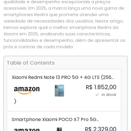
qualidade e desempenho excepcionais a preços
acessíveis. Em 2025, a marca lança uma nova gama de
smartphones Redmi que promete atender uma
variedade de necessidades dos usuários. Neste artigo,
iremos explorar qual o melhor smartphone Redmi da
Xiaomi em 2025, analisando suas características,
funcionalidades e desempenho, além de apresentar os
prós e contras de cada modelo.
Table of Contents
Xiaomi Redmi Note 13 PRO 5G + 4G LTE (256
GB + 8 GB) 200 MP Triplo (Mobile Mint Tello
R$ 1.852,00
e) + (Pacote de carregador duplo de carro
in stock
rápido) (Ocean Teal (ROM))
Smartphone Xiaomi POCO X7 Pro 5G
8+256GB/12+256GB/12+512GB
R$ 2.329,00