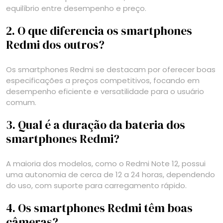
equilíbrio entre desempenho e preço.
2. O que diferencia os smartphones
Redmi dos outros?
Os smartphones Redmi se destacam por oferecer boas
especificações a preços competitivos, focando em
desempenho eficiente e versatilidade para o usuário
comum.
3. Qual é a duração da bateria dos
smartphones Redmi?
A maioria dos modelos, como o Redmi Note 12, possui
uma autonomia de cerca de 12 a 24 horas, dependendo
do uso, com suporte para carregamento rápido.
4. Os smartphones Redmi têm boas
câmeras?