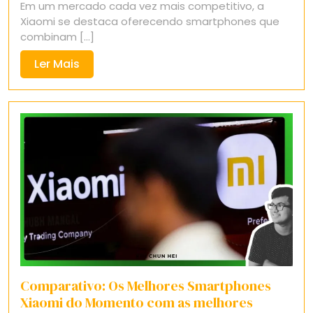
Em um mercado cada vez mais competitivo, a
2025
Xiaomi se destaca oferecendo smartphones que
combinam [...]
Ler
Ler Mais
Mais
Comparativo: Os Melhores Smartphones
Xiaomi do Momento com as melhores