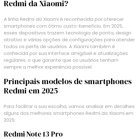
Redmi da Xiaomi?
A linha Redmi da Xiaomi é reconhecida por oferecer
smartphones com ótimo custo-benefício. Em 2025,
esses dispositivos trazem tecnologia de ponta, design
atrativo e várias opções de configurações para atender
todos os perfis de usuários. A Xiaomi também é
conhecida por sua interface amigável e atualizações
regulares, o que garante que os usuários tenham
sempre a melhor experiência possível.
Principais modelos de smartphones
Redmi em 2025
Para facilitar a sua escolha, vamos analisar em detalhes
alguns dos melhores smartphones Redmi da Xiaomi em
2025:
Redmi Note 13 Pro