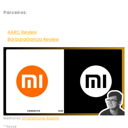
Parceiros:
AARC Review
BarbaraGancia Review
Melhores
Smartphone Xiaomi
“`html