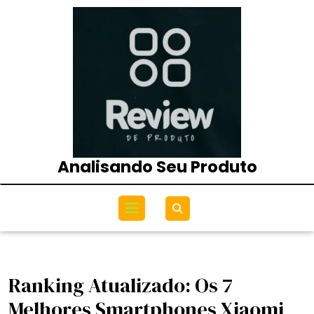
Skip
to
content
Analisando Seu Produto
Open
Menu
Ranking Atualizado: Os 7
Melhores Smartphones Xiaomi