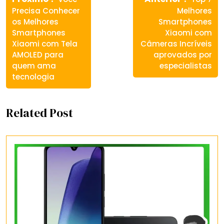
de
post:
post:
Precisa Conhecer
Melhores
Post
os Melhores
Smartphones
Smartphones
Xiaomi com
Xiaomi com Tela
Câmeras Incríveis
AMOLED para
aprovados por
quem ama
especialistas
tecnologia
Related Post