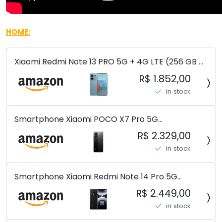
HOME:
Xiaomi Redmi Note 13 PRO 5G + 4G LTE (256 GB +
8 GB) 200 MP Triplo (Mobile Mint Tello e) +
R$ 1.852,00
(Pacote de carregador duplo de carro rápido)
in stock
(Ocean Teal (ROM))
Smartphone Xiaomi POCO X7 Pro 5G
8+256GB/12+256GB/12+512GB
R$ 2.329,00
in stock
Smartphone Xiaomi Redmi Note 14 Pro 5G
Midnight Black (Preto) 12GB RAM 512GB ROM NFC
R$ 2.449,00
[ 24090RA29G ]
in stock