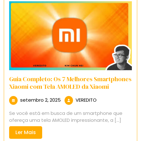
Guia Completo: Os 7 Melhores Smartphones
Xiaomi com Tela AMOLED da Xiaomi
setembro
VEREDITO
setembro 2, 2025
VEREDITO
2,
Se você está em busca de um smartphone que
2025
ofereça uma tela AMOLED impressionante, a [...]
Ler
Ler Mais
Mais