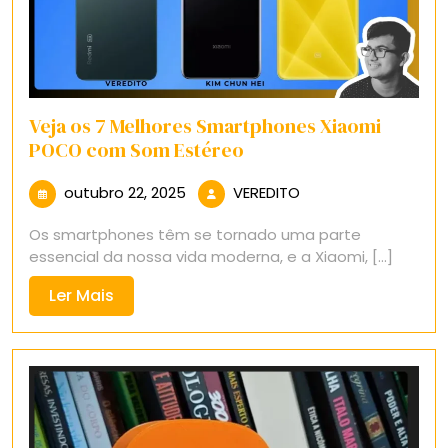
Veja os 7 Melhores Smartphones Xiaomi
POCO com Som Estéreo
outubro
VEREDITO
outubro 22, 2025
VEREDITO
22,
Os smartphones têm se tornado uma parte
2025
essencial da nossa vida moderna, e a Xiaomi, [...]
Ler
Ler Mais
Mais