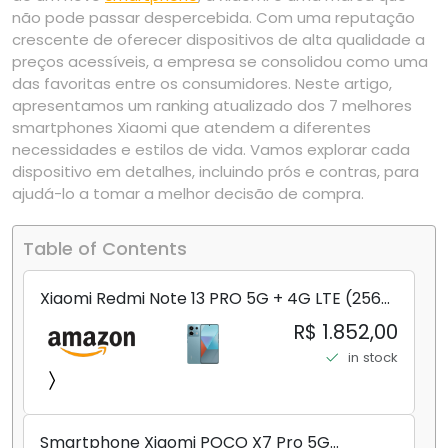
não pode passar despercebida. Com uma reputação
crescente de oferecer dispositivos de alta qualidade a
preços acessíveis, a empresa se consolidou como uma
das favoritas entre os consumidores. Neste artigo,
apresentamos um ranking atualizado dos 7 melhores
smartphones Xiaomi que atendem a diferentes
necessidades e estilos de vida. Vamos explorar cada
dispositivo em detalhes, incluindo prós e contras, para
ajudá-lo a tomar a melhor decisão de compra.
Table of Contents
Xiaomi Redmi Note 13 PRO 5G + 4G LTE (256
GB + 8 GB) 200 MP Triplo (Mobile Mint Tello
R$ 1.852,00
e) + (Pacote de carregador duplo de carro
in stock
rápido) (Ocean Teal (ROM))
Smartphone Xiaomi POCO X7 Pro 5G