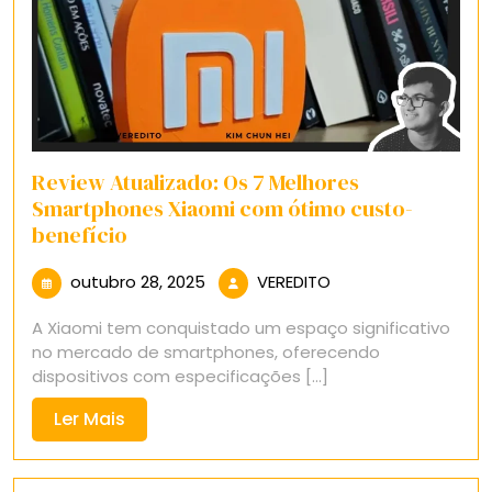
Review Atualizado: Os 7 Melhores
Smartphones Xiaomi com ótimo custo-
benefício
outubro
VEREDITO
outubro 28, 2025
VEREDITO
28,
A Xiaomi tem conquistado um espaço significativo
2025
no mercado de smartphones, oferecendo
dispositivos com especificações [...]
Ler
Ler Mais
Mais