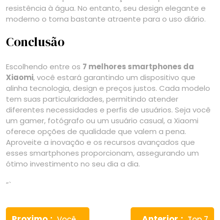
resistência à água. No entanto, seu design elegante e
moderno o torna bastante atraente para o uso diário.
Conclusão
Escolhendo entre os
7 melhores smartphones da
Xiaomi
, você estará garantindo um dispositivo que
alinha tecnologia, design e preços justos. Cada modelo
tem suas particularidades, permitindo atender
diferentes necessidades e perfis de usuários. Seja você
um gamer, fotógrafo ou um usuário casual, a Xiaomi
oferece opções de qualidade que valem a pena.
Aproveite a inovação e os recursos avançados que
esses smartphones proporcionam, assegurando um
ótimo investimento no seu dia a dia.
“`
Navegação
Previous
Next
Proximo
Anterior
Você
Top 7