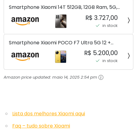
Smartphone Xiaomi 14T 512GB, 12GB Ram, 5G,
Leica, Cinza - no Brasil
R$ 3.727,00
in stock
Smartphone Xiaomi POCO F7 Ultra 5G 12 +
256GB/16+512GB Processador Snapdragon 8 Elite
R$ 5.200,00
Top de Linha Chip VisionBoost D7 para Jogos
in stock
Pesados Tela Flow AMOLED 2K...
Amazon price updated:
maio 14, 2025 2:54 pm
Lista dos melhores Xiaomi aqui
Faq – tudo sobre Xioami