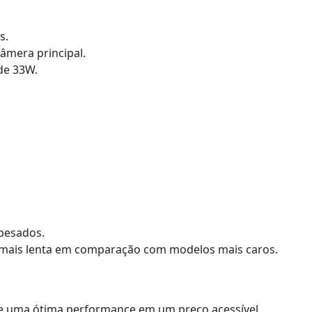
s.
âmera principal.
de 33W.
pesados.
mais lenta em comparação com modelos mais caros.
 uma ótima performance em um preço acessível,