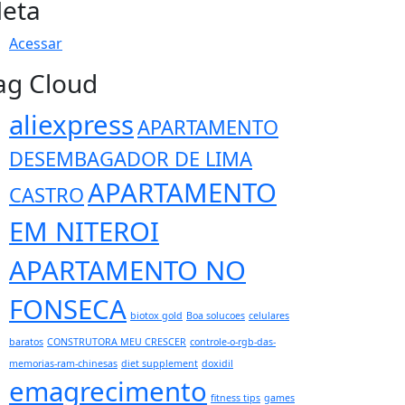
eta
Acessar
ag Cloud
aliexpress
APARTAMENTO
DESEMBAGADOR DE LIMA
APARTAMENTO
CASTRO
EM NITEROI
APARTAMENTO NO
FONSECA
biotox gold
Boa solucoes
celulares
baratos
CONSTRUTORA MEU CRESCER
controle-o-rgb-das-
memorias-ram-chinesas
diet supplement
doxidil
emagrecimento
fitness tips
games