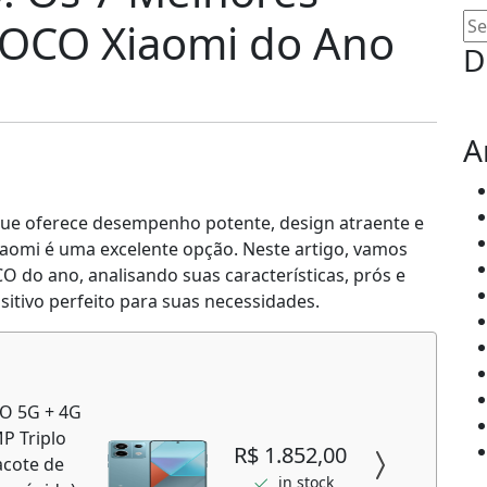
Se
POCO Xiaomi do Ano
for
D
A
ue oferece desempenho potente, design atraente e
iaomi é uma excelente opção. Neste artigo, vamos
 do ano, analisando suas características, prós e
sitivo perfeito para suas necessidades.
RO 5G + 4G
P Triplo
R$ 1.852,00
Pacote de
in stock