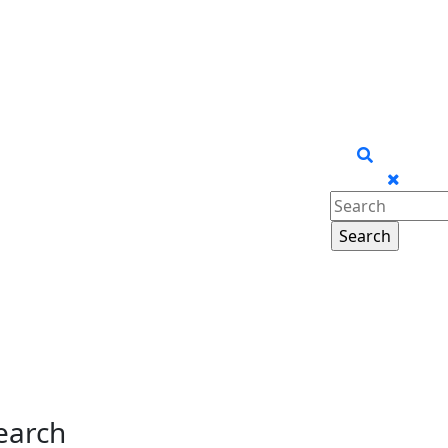
Search
for:
earch