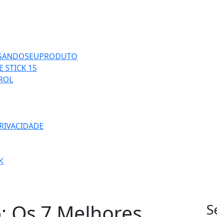
ISANDOSEUPRODUTO
 STICK 15
TROL
PRIVACIDADE
K
: Os 7 Melhores
S