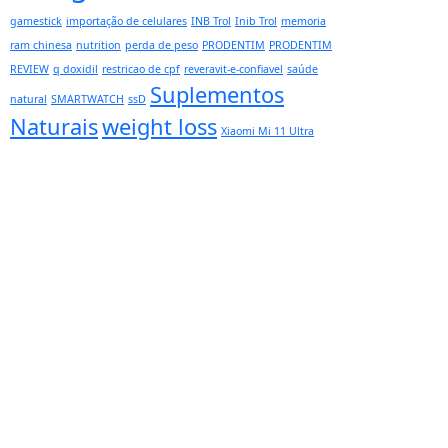
gamestick
importação de celulares
INB Trol
Inib Trol
memoria
ram chinesa
nutrition
perda de peso
PRODENTIM
PRODENTIM
REVIEW
q doxidil
restricao de cpf
reveravit-e-confiavel
saúde
Suplementos
natural
SMARTWATCH
ssD
Naturais
weight loss
Xiaomi Mi 11 Ultra