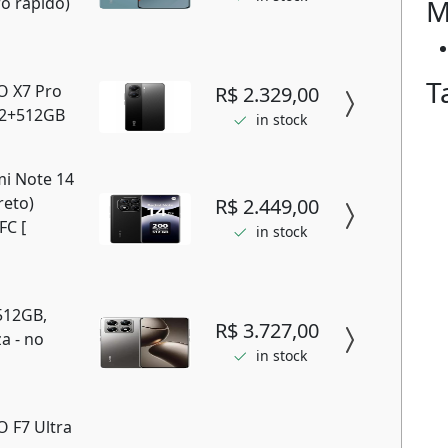
M
o rápido)
T
O X7 Pro
R$ 2.329,00
12+512GB
in stock
i Note 14
reto)
R$ 2.449,00
C [
in stock
512GB,
R$ 3.727,00
a - no
in stock
 F7 Ultra