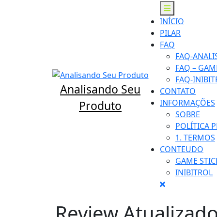
Skip
Open
to
Menu
INÍCIO
content
PILAR
FAQ
FAQ-ANAL
FAQ – GAME
FAQ-INIBI
Analisando Seu
CONTATO
INFORMAÇÕES
Produto
SOBRE
POLÍTICA 
1. TERMOS
CONTEUDO
GAME STIC
INIBITROL
Close
Menu
Review Atualizado