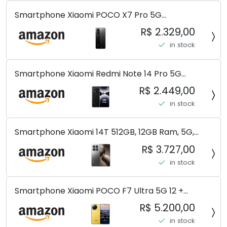
Smartphone Xiaomi POCO X7 Pro 5G
8+256GB/12+256GB/12+512GB
R$ 2.329,00
in stock
Smartphone Xiaomi Redmi Note 14 Pro 5G
Midnight Black (Preto) 12GB RAM 512GB ROM NFC
R$ 2.449,00
[ 24090RA29G ]
in stock
Smartphone Xiaomi 14T 512GB, 12GB Ram, 5G,
Leica, Cinza - no Brasil
R$ 3.727,00
in stock
Smartphone Xiaomi POCO F7 Ultra 5G 12 +
256GB/16+512GB Processador Snapdragon 8 Elite
R$ 5.200,00
Top de Linha Chip VisionBoost D7 para Jogos
in stock