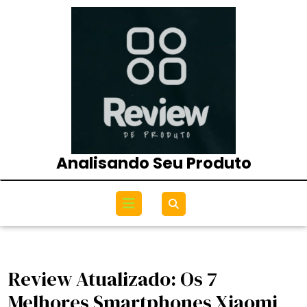
Skip
to
content
Analisando Seu Produto
Open
Menu
Review Atualizado: Os 7
Melhores Smartphones Xiaomi