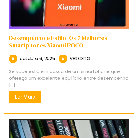
Desempenho e Estilo: Os 7 Melhores
Smartphones Xiaomi POCO
outubro
VEREDITO
outubro 6, 2025
VEREDITO
6,
Se você está em busca de um smartphone que
2025
ofereça um excelente equilíbrio entre desempenho
[...]
Ler
Ler Mais
Mais