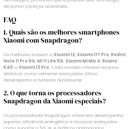
de ponta a preços acessíveis.
FAQ
1. Quais são os melhores smartphones
Xiaomi com Snapdragon?
Os melhores incluem o
Xiaomi 12
,
Xiaomi 11T Pro
,
Redmi
Note 11 Pro 5G
,
Mi 11 Lite 5G
,
Xiaomi Mi Mix 4
,
Redmi
K40
, e
Xiaomi 13 Pro
. Cada modelo oferece recursos
distintos, como câmeras avançadas, ótimo
desempenho e baterias duradouras.
2. O que torna os processadores
Snapdragon da Xiaomi especiais?
Os processadores Snapdragon oferecem desempenho
superior, eficiência energética e recursos avançados
como suporte a 5G, IA, e gráficos aprimorados,