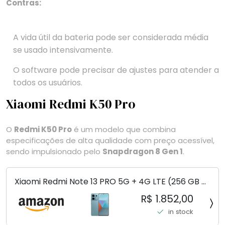
Contras:
A vida útil da bateria pode ser considerada média
se usado intensivamente.
O software pode precisar de ajustes para atender a
todos os usuários.
Xiaomi Redmi K50 Pro
O
Redmi K50 Pro
é um modelo que combina
especificações de alta qualidade com preço acessível,
sendo impulsionado pelo
Snapdragon 8 Gen 1
.
Xiaomi Redmi Note 13 PRO 5G + 4G LTE (256 GB +
8 GB) 200 MP Triplo (Mobile Mint Tello e) +
R$ 1.852,00
(Pacote de carregador duplo de carro rápido)
in stock
(Ocean Teal (ROM))