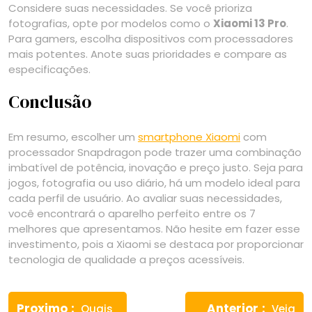
Considere suas necessidades. Se você prioriza
fotografias, opte por modelos como o
Xiaomi 13 Pro
.
Para gamers, escolha dispositivos com processadores
mais potentes. Anote suas prioridades e compare as
especificações.
Conclusão
Em resumo, escolher um
smartphone Xiaomi
com
processador Snapdragon pode trazer uma combinação
imbatível de potência, inovação e preço justo. Seja para
jogos, fotografia ou uso diário, há um modelo ideal para
cada perfil de usuário. Ao avaliar suas necessidades,
você encontrará o aparelho perfeito entre os 7
melhores que apresentamos. Não hesite em fazer esse
investimento, pois a Xiaomi se destaca por proporcionar
tecnologia de qualidade a preços acessíveis.
Navegação
Previous
Next
de
Proximo
Anterior
Quais
Veja