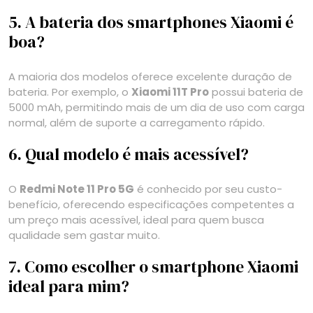
5. A bateria dos smartphones Xiaomi é
boa?
A maioria dos modelos oferece excelente duração de
bateria. Por exemplo, o
Xiaomi 11T Pro
possui bateria de
5000 mAh, permitindo mais de um dia de uso com carga
normal, além de suporte a carregamento rápido.
6. Qual modelo é mais acessível?
O
Redmi Note 11 Pro 5G
é conhecido por seu custo-
benefício, oferecendo especificações competentes a
um preço mais acessível, ideal para quem busca
qualidade sem gastar muito.
7. Como escolher o smartphone Xiaomi
ideal para mim?