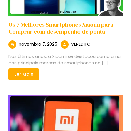
Os 7 Melhores Smartphones Xiaomi para
Comprar com desempenho de ponta
novembro
VEREDITO
novembro 7, 2025
VEREDITO
7,
Nos últimos anos, a Xiaomi se destacou como uma
2025
das principais marcas de smartphones no [...]
Ler
Ler Mais
Mais