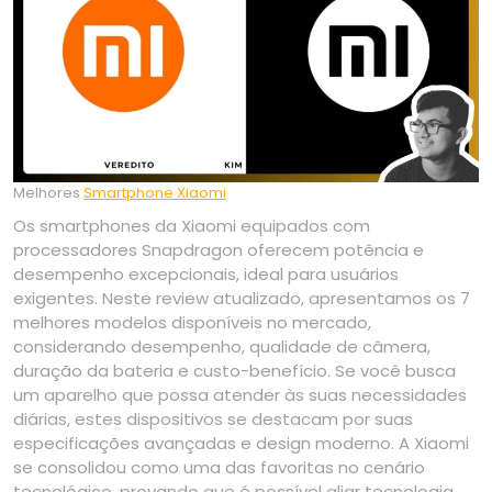
Melhores
Smartphone Xiaomi
Os smartphones da Xiaomi equipados com
processadores Snapdragon oferecem potência e
desempenho excepcionais, ideal para usuários
exigentes. Neste review atualizado, apresentamos os 7
melhores modelos disponíveis no mercado,
considerando desempenho, qualidade de câmera,
duração da bateria e custo-benefício. Se você busca
um aparelho que possa atender às suas necessidades
diárias, estes dispositivos se destacam por suas
especificações avançadas e design moderno. A Xiaomi
se consolidou como uma das favoritas no cenário
tecnológico, provando que é possível aliar tecnologia