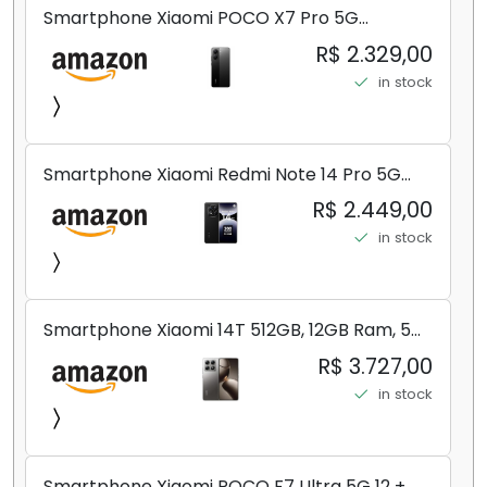
Smartphone Xiaomi POCO X7 Pro 5G
8+256GB/12+256GB/12+512GB
R$ 2.329,00
in stock
Smartphone Xiaomi Redmi Note 14 Pro 5G
Midnight Black (Preto) 12GB RAM 512GB ROM
R$ 2.449,00
NFC [ 24090RA29G ]
in stock
Smartphone Xiaomi 14T 512GB, 12GB Ram, 5G,
Leica, Cinza - no Brasil
R$ 3.727,00
in stock
Smartphone Xiaomi POCO F7 Ultra 5G 12 +