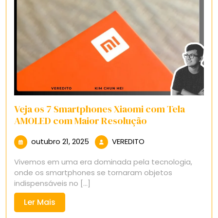
Veja os 7 Smartphones Xiaomi com Tela
AMOLED com Maior Resolução
outubro
VEREDITO
outubro 21, 2025
VEREDITO
21,
Vivemos em uma era dominada pela tecnologia,
2025
onde os smartphones se tornaram objetos
indispensáveis no [...]
Ler
Ler Mais
Mais