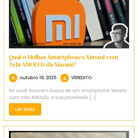
Qual o Melhor Smartphones Xiaomi com
Tela AMOLED da Xiaomi?
outubro
VEREDITO
outubro 19, 2025
VEREDITO
19,
Se você está em busca de um smartphone Xiaomi
2025
com tela AMOLED, a sua prioridade [...]
Ler
Ler Mais
Mais