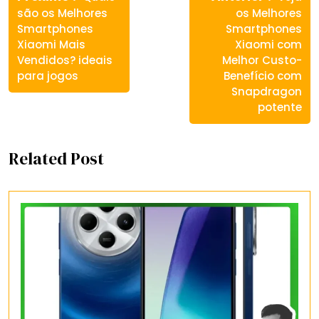
post:
post:
são os Melhores
os Melhores
Post
Smartphones
Smartphones
Xiaomi Mais
Xiaomi com
Vendidos? ideais
Melhor Custo-
para jogos
Benefício com
Snapdragon
potente
Related Post