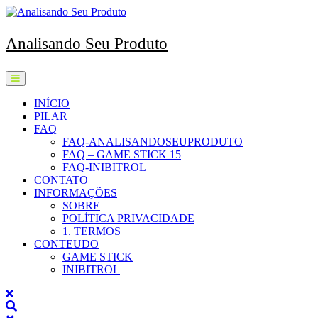
Skip
to
content
Analisando Seu Produto
Open
Menu
INÍCIO
PILAR
FAQ
FAQ-ANALISANDOSEUPRODUTO
FAQ – GAME STICK 15
FAQ-INIBITROL
CONTATO
INFORMAÇÕES
SOBRE
POLÍTICA PRIVACIDADE
1. TERMOS
CONTEUDO
GAME STICK
INIBITROL
Close
Menu