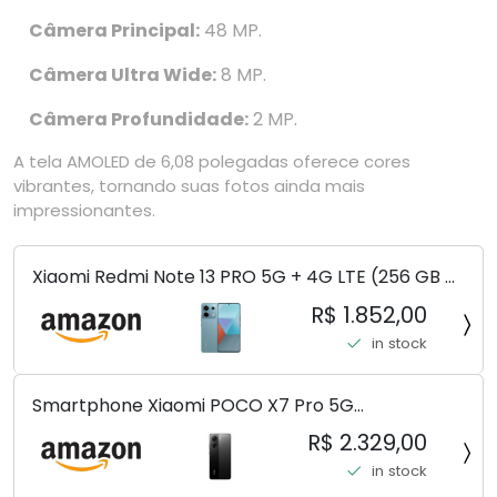
Câmera Principal:
48 MP.
Câmera Ultra Wide:
8 MP.
Câmera Profundidade:
2 MP.
A tela AMOLED de 6,08 polegadas oferece cores
vibrantes, tornando suas fotos ainda mais
impressionantes.
Xiaomi Redmi Note 13 PRO 5G + 4G LTE (256 GB +
8 GB) 200 MP Triplo (Mobile Mint Tello e) +
R$ 1.852,00
(Pacote de carregador duplo de carro rápido)
in stock
(Ocean Teal (ROM))
Smartphone Xiaomi POCO X7 Pro 5G
8+256GB/12+256GB/12+512GB
R$ 2.329,00
in stock