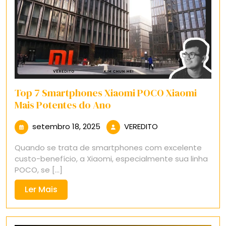
Top 7 Smartphones Xiaomi POCO Xiaomi
Mais Potentes do Ano
setembro
VEREDITO
setembro 18, 2025
VEREDITO
18,
Quando se trata de smartphones com excelente
2025
custo-benefício, a Xiaomi, especialmente sua linha
POCO, se [...]
Ler
Ler Mais
Mais