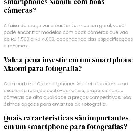
smartphones Xiaomi com boas
câmeras?
A faixa de preço varia bastante, mas em geral, você
pode encontrar modelos com boas câmeras que vão
de R$ 1.500 a R$ 4.000, dependendo das especificações
e recursos.
Vale a pena investir em um smartphone
Xiaomi para fotografia?
Com certeza! Os smartphones Xiaomi oferecem uma
excelente relação custo-benefício, proporcionando
câmeras de alta qualidade a preços competitivos. São
ótimas opções para amantes de fotografia.
Quais características são importantes
em um smartphone para fotografias?