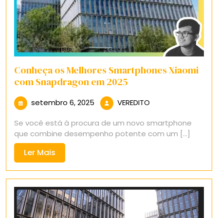
Conheça os Melhores Smartphones Xiaomi
com Snapdragon em 2025
setembro
VEREDITO
setembro 6, 2025
VEREDITO
6,
Se você está à procura de um novo smartphone
2025
que combine desempenho potente com um [...]
Ler
Ler Mais
Mais