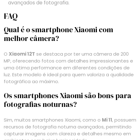
avançados de fotografia.
FAQ
Qual é o smartphone Xiaomi com
melhor câmera?
O
Xiaomi 12T
se destaca por ter uma câmera de 200
MP, oferecendo fotos com detalhes impressionantes e
uma ótima performance em diferentes condições de
luz. Este modelo é ideal para quem valoriza a qualidade
fotográfica ao máximo.
Os smartphones Xiaomi são bons para
fotografias noturnas?
Sim, muitos smartphones Xiaomi, como o
Mi 11
, possuem
recursos de fotografia noturna avançados, permitindo
capturar imagens com clareza e detalhes mesmo em