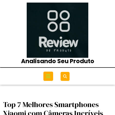
Skip
to
content
Analisando Seu Produto
Open
Menu
Top 7 Melhores Smartphones
Xiaomi com Câmeras Incríveis