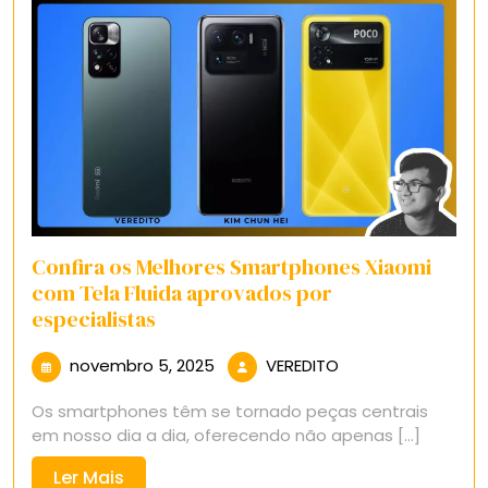
Confira os Melhores Smartphones Xiaomi
com Tela Fluida aprovados por
especialistas
novembro
VEREDITO
novembro 5, 2025
VEREDITO
5,
Os smartphones têm se tornado peças centrais
2025
em nosso dia a dia, oferecendo não apenas [...]
Ler
Ler Mais