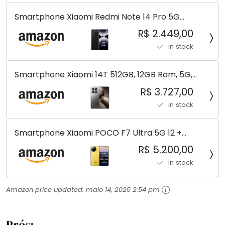
Smartphone Xiaomi Redmi Note 14 Pro 5G
Midnight Black (Preto) 12GB RAM 512GB ROM NFC
R$ 2.449,00
[ 24090RA29G ]
in stock
Smartphone Xiaomi 14T 512GB, 12GB Ram, 5G,
Leica, Cinza - no Brasil
R$ 3.727,00
in stock
Smartphone Xiaomi POCO F7 Ultra 5G 12 +
256GB/16+512GB Processador Snapdragon 8 Elite
R$ 5.200,00
Top de Linha Chip VisionBoost D7 para Jogos
in stock
Pesados Tela Flow AMOLED 2K...
Amazon price updated:
maio 14, 2025 2:54 pm