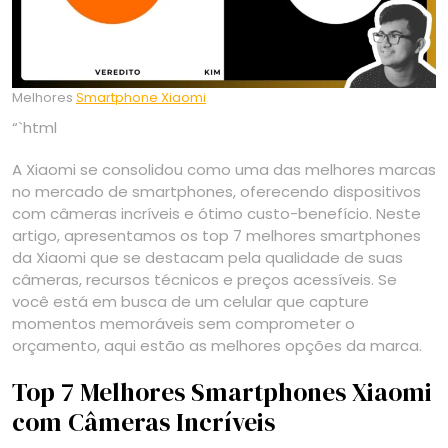
Melhores
Smartphone Xiaomi
“`html
A Xiaomi se consolidou como uma das melhores marcas
no mercado de smartphones, oferecendo dispositivos
com câmeras incríveis e ótimo custo-benefício. Neste
artigo, apresentamos os top 7 melhores smartphones
da Xiaomi que se destacam pela qualidade de suas
câmeras, recursos técnicos e preços acessíveis. Se
você está em busca de um celular que capture
momentos memoráveis sem comprometer o
orçamento, aqui estão as melhores opções da marca.
Top 7 Melhores Smartphones Xiaomi
com Câmeras Incríveis