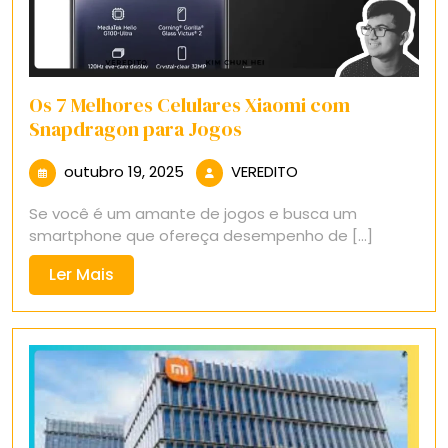
Os 7 Melhores Celulares Xiaomi com
Snapdragon para Jogos
outubro
VEREDITO
outubro 19, 2025
VEREDITO
19,
Se você é um amante de jogos e busca um
2025
smartphone que ofereça desempenho de [...]
Ler
Ler Mais
Mais