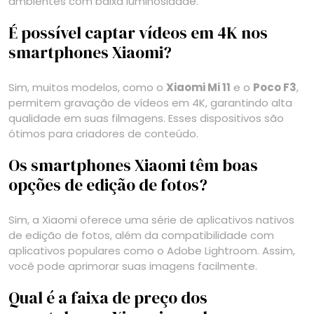
ambientes com baixa luminosidade.
É possível captar vídeos em 4K nos
smartphones Xiaomi?
Sim, muitos modelos, como o
Xiaomi Mi 11
e o
Poco F3
,
permitem gravação de vídeos em 4K, garantindo alta
qualidade em suas filmagens. Esses dispositivos são
ótimos para criadores de conteúdo.
Os smartphones Xiaomi têm boas
opções de edição de fotos?
Sim, a Xiaomi oferece uma série de aplicativos nativos
de edição de fotos, além da compatibilidade com
aplicativos populares como o Adobe Lightroom. Assim,
você pode aprimorar suas imagens facilmente.
Qual é a faixa de preço dos