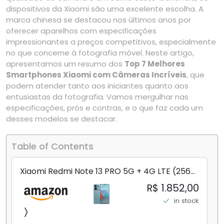
dispositivos da Xiaomi são uma excelente escolha. A
marca chinesa se destacou nos últimos anos por
oferecer aparelhos com especificações
impressionantes a preços competitivos, especialmente
no que concerne à fotografia móvel. Neste artigo,
apresentamos um resumo dos
Top 7 Melhores
Smartphones Xiaomi com Câmeras Incríveis
, que
podem atender tanto aos iniciantes quanto aos
entusiastas da fotografia. Vamos mergulhar nas
especificações, prós e contras, e o que faz cada um
desses modelos se destacar.
Table of Contents
Xiaomi Redmi Note 13 PRO 5G + 4G LTE (256
GB + 8 GB) 200 MP Triplo (Mobile Mint Tello
R$ 1.852,00
e) + (Pacote de carregador duplo de carro
in stock
rápido) (Ocean Teal (ROM))