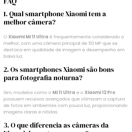
FAQ
1. Qual smartphone Xiaomi tem a
melhor câmera?
O
Xiaomi Mi 11 Ultra
é frequentemente considerado o
melhor, com uma câmera principal de 50 MP que se
destaca em qualidade de imagem e desempenho em
baixa luz.
2. Os smartphones Xiaomi são bons
para fotografia noturna?
Sim, modelos como o
Mi 11 Ultra
e o
Xiaomi 12 Pro
possuem recursos avançados que otimizam a captura
de fotos em ambientes com pouca luz, proporcionando
imagens claras e nítidas.
3. O que diferencia as câmeras da