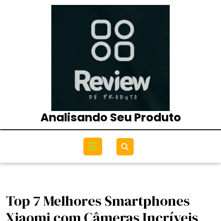
Skip
to
content
Analisando Seu Produto
Open
Menu
Top 7 Melhores Smartphones
Xiaomi com Câmeras Incríveis