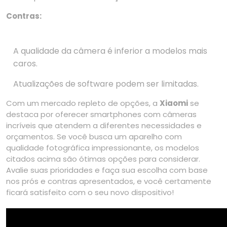
Contras:
A qualidade da câmera é inferior a modelos mais
caros.
Atualizações de software podem ser limitadas.
Com um mercado repleto de opções, a
Xiaomi
se
destaca por oferecer smartphones com câmeras
incríveis que atendem a diferentes necessidades e
orçamentos. Se você busca um aparelho com
qualidade fotográfica impressionante, os modelos
citados acima são ótimas opções para considerar.
Avalie suas prioridades e faça sua escolha com base
nos prós e contras apresentados, e você certamente
ficará satisfeito com o seu novo dispositivo!