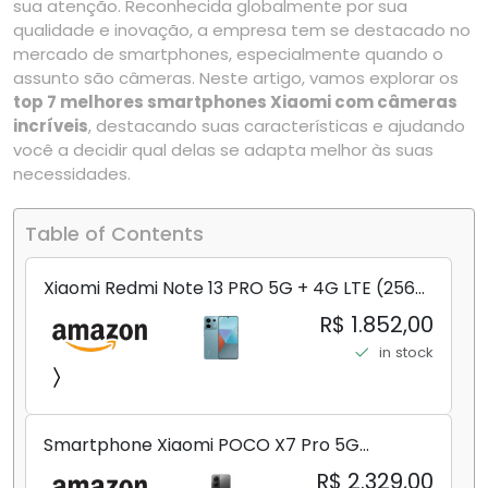
sua atenção. Reconhecida globalmente por sua
qualidade e inovação, a empresa tem se destacado no
mercado de smartphones, especialmente quando o
assunto são câmeras. Neste artigo, vamos explorar os
top 7 melhores smartphones Xiaomi com câmeras
incríveis
, destacando suas características e ajudando
você a decidir qual delas se adapta melhor às suas
necessidades.
Table of Contents
Xiaomi Redmi Note 13 PRO 5G + 4G LTE (256
GB + 8 GB) 200 MP Triplo (Mobile Mint Tello
R$ 1.852,00
e) + (Pacote de carregador duplo de carro
in stock
rápido) (Ocean Teal (ROM))
Smartphone Xiaomi POCO X7 Pro 5G
8+256GB/12+256GB/12+512GB
R$ 2.329,00