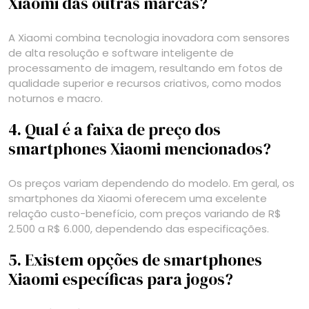
Xiaomi das outras marcas?
A Xiaomi combina tecnologia inovadora com sensores
de alta resolução e software inteligente de
processamento de imagem, resultando em fotos de
qualidade superior e recursos criativos, como modos
noturnos e macro.
4. Qual é a faixa de preço dos
smartphones Xiaomi mencionados?
Os preços variam dependendo do modelo. Em geral, os
smartphones da Xiaomi oferecem uma excelente
relação custo-benefício, com preços variando de R$
2.500 a R$ 6.000, dependendo das especificações.
5. Existem opções de smartphones
Xiaomi específicas para jogos?