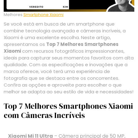
Melhores
Smartphone Xiaomi
Se você está em busca de um smartphone que
combine tecnologia avançada e câmeras incríveis, a
Xiaomi é uma excelente escolha. Neste artigo,
apresentamos os
Top 7 Melhores Smartphones
Xiaomi
com recursos fotográficos impressionantes,
ideais para capturar seus momentos favoritos com alta
qualidade. Com as especificações e inovações que a
marca oferece, você terá uma experiência de
fotografia que se destaca entre os concorrentes.
Confira as opções e aproveite para escolher o que
melhor se adapta ao seu estilo de vida e necessidades!
Top 7 Melhores Smartphones Xiaomi
com Câmeras Incríveis
Xiaomi Mi 11 Ultra
– Câmera principal de 50 MP,