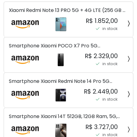
Xiaomi Redmi Note 13 PRO 5G + 4G LTE (256 GB +
8 GB) 200 MP Triplo (Mobile Mint Tello e) +
R$ 1.852,00
(Pacote de carregador duplo de carro rápido)
in stock
(Ocean Teal (ROM))
Smartphone Xiaomi POCO X7 Pro 5G
8+256GB/12+256GB/12+512GB
R$ 2.329,00
in stock
Smartphone Xiaomi Redmi Note 14 Pro 5G
Midnight Black (Preto) 12GB RAM 512GB ROM NFC
R$ 2.449,00
[ 24090RA29G ]
in stock
Smartphone Xiaomi 14T 512GB, 12GB Ram, 5G,
Leica, Cinza - no Brasil
R$ 3.727,00
in stock