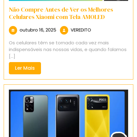
Não Compre Antes de Ver os Melhores
Celulares Xiaomi com Tela AMOLED
outubro
VEREDITO
outubro 16, 2025
VEREDITO
16,
Os celulares têm se tornado cada vez mais
2025
indispensáveis nas nossas vidas, e quando falamos
[...]
Ler
Ler Mais
Mais