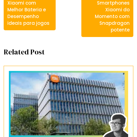
Xiaomi com
Smartphones
Melhor Bateria e
Xiaomi do
Desempenho
Momento com
ideais para jogos
Snapdragon
potente
Related Post