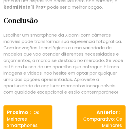
procura um dispositivo acessível com boa câmera, o
Redmi Note 11 Pro+
pode ser a melhor opção.
Conclusão
Escolher um smartphone da Xiaomi com câmeras
incríveis pode transformar sua experiência fotográfica.
Com inovações tecnológicas e uma variedade de
modelos que vão atender diferentes necessidades e
orçamentos, a marca se destaca no mercado. Se você
está em busca de um aparelho que entregue ótimas
imagens e vídeos, não hesite em optar por qualquer
uma das opções apresentadas. Aproveite a
oportunidade de capturar momentos inesquecíveis
com qualidade excepcional e estilo contemporâneo!
Navegação
Previous
Ne
de
Proximo
Anterior
Os
post:
pos
Melhores
Comparativo: Os
Post
Smartphones
Melhores