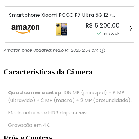
Smartphone Xiaomi POCO F7 Ultra 5G 12 +
256GB/16+512GB Processador Snapdragon 8 Elite
R$ 5.200,00
Top de Linha Chip VisionBoost D7 para Jogos
in stock
Pesados Tela Flow AMOLED 2K...
Amazon price updated:
maio 14, 2025 2:54 pm
Características da Câmera
Quad camera setup
: 108 MP (principal) + 8 MP
(ultrawide) + 2 MP (macro) + 2 MP (profundidade).
Modo noturno e HDR disponíveis.
Gravação em 4K.
Prós e Contras