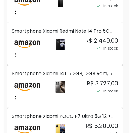
in stock
Smartphone Xiaomi Redmi Note 14 Pro 5G
Midnight Black (Preto) 12GB RAM 512GB ROM
R$ 2.449,00
NFC [ 24090RA29G ]
in stock
Smartphone Xiaomi 14T 512GB, 12GB Ram, 5G,
Leica, Cinza - no Brasil
R$ 3.727,00
in stock
Smartphone Xiaomi POCO F7 Ultra 5G 12 +
256GB/16+512GB Processador Snapdragon 8
R$ 5.200,00
Elite Top de Linha Chip VisionBoost D7 para