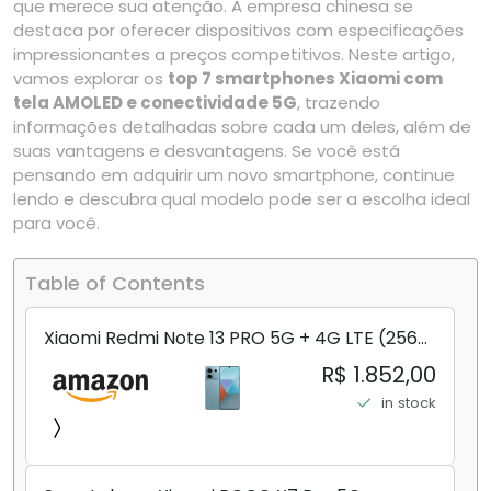
que merece sua atenção. A empresa chinesa se
destaca por oferecer dispositivos com especificações
impressionantes a preços competitivos. Neste artigo,
vamos explorar os
top 7 smartphones Xiaomi com
tela AMOLED e conectividade 5G
, trazendo
informações detalhadas sobre cada um deles, além de
suas vantagens e desvantagens. Se você está
pensando em adquirir um novo smartphone, continue
lendo e descubra qual modelo pode ser a escolha ideal
para você.
Table of Contents
Xiaomi Redmi Note 13 PRO 5G + 4G LTE (256
GB + 8 GB) 200 MP Triplo (Mobile Mint Tello
R$ 1.852,00
e) + (Pacote de carregador duplo de carro
in stock
rápido) (Ocean Teal (ROM))