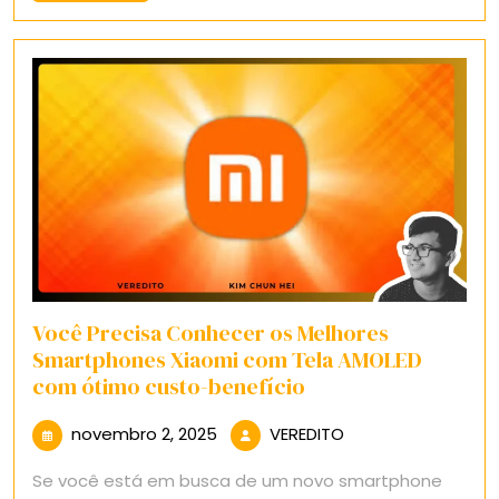
Mais
Você Precisa Conhecer os Melhores
Smartphones Xiaomi com Tela AMOLED
com ótimo custo-benefício
novembro
VEREDITO
novembro 2, 2025
VEREDITO
2,
Se você está em busca de um novo smartphone
2025