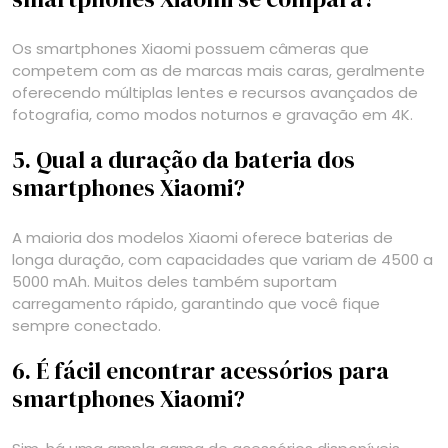
Os smartphones Xiaomi possuem câmeras que
competem com as de marcas mais caras, geralmente
oferecendo múltiplas lentes e recursos avançados de
fotografia, como modos noturnos e gravação em 4K.
5. Qual a duração da bateria dos
smartphones Xiaomi?
A maioria dos modelos Xiaomi oferece baterias de
longa duração, com capacidades que variam de 4500 a
5000 mAh. Muitos deles também suportam
carregamento rápido, garantindo que você fique
sempre conectado.
6. É fácil encontrar acessórios para
smartphones Xiaomi?