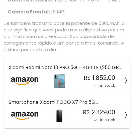
Câmera Frontal:
16 MP.
Ele também traz uma bateria potente de 5000mAh, o
que significa que você pode usar o dispositivo por um
dia inteiro sem se preocupar. Sua capacidade de
carregamento rápido é um ponto a mais, tornando-o
prático para o dia a dia.
Xiaomi Redmi Note 13 PRO 5G + 4G LTE (256 GB +
8 GB) 200 MP Triplo (Mobile Mint Tello e) +
R$ 1.852,00
(Pacote de carregador duplo de carro rápido)
in stock
(Ocean Teal (ROM))
Smartphone Xiaomi POCO X7 Pro 5G
8+256GB/12+256GB/12+512GB
R$ 2.329,00
in stock