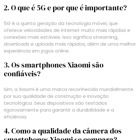
2. O que é 5G e por que é importante?
5G é a quinta geração da tecnologia móvel, que
oferece velocidades de internet muito mais rápidas e
conexões mais estáveis. Isso significa streaming,
downloads e uploads mais rápidos, além de uma melhor
experiência em jogos online.
3. Os smartphones Xiaomi são
confiáveis?
Sim, a Xiaomi é uma marca reconhecida mundialmente
por sua qualidade de construção e inovação
tecnológica. Seus dispositivos são testados
rigorosamente para garantir a durabilidade e a
eficiência.
4. Como a qualidade da câmera dos
smartphones Xiaomi se compara?