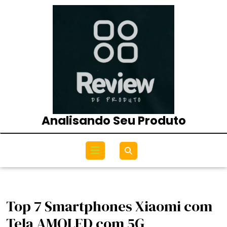
Skip
to
content
Analisando Seu Produto
Open
Menu
Top 7 Smartphones Xiaomi com
Tela AMOLED com 5G