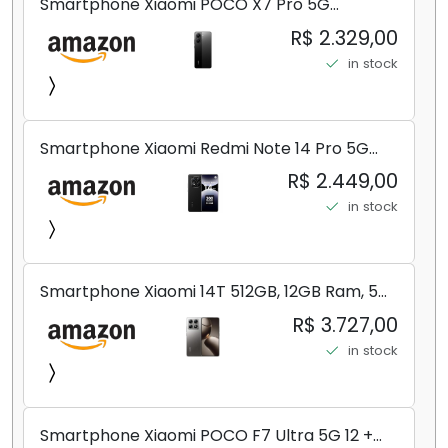
Smartphone Xiaomi POCO X7 Pro 5G
8+256GB/12+256GB/12+512GB
R$ 2.329,00
in stock
Smartphone Xiaomi Redmi Note 14 Pro 5G
Midnight Black (Preto) 12GB RAM 512GB ROM
R$ 2.449,00
NFC [ 24090RA29G ]
in stock
Smartphone Xiaomi 14T 512GB, 12GB Ram, 5G,
Leica, Cinza - no Brasil
R$ 3.727,00
in stock
Smartphone Xiaomi POCO F7 Ultra 5G 12 +