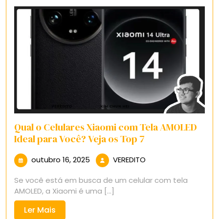
Qual o Celulares Xiaomi com Tela AMOLED
Ideal para Você? Veja os Top 7
outubro
VEREDITO
outubro 16, 2025
VEREDITO
16,
Se você está em busca de um celular com tela
2025
AMOLED, a Xiaomi é uma [...]
Ler
Ler Mais