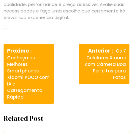
qualidade, performance e preço acessível. Avalie suas
necessidades e faça uma escolha que certamente irá
elevar sua experiência digital.
“`
Navegação
Previous
Next
de
Proximo
Anterior
Os 7
post:
post:
Conheça os
Celulares Xiaomi
Post
Melhores
com Câmera Boa
Smartphones
Perfeitos para
Xiaomi POCO com
Fotos
IA e
Carregamento
Rápido
Related Post