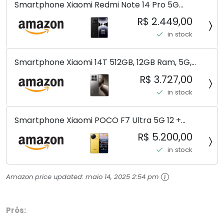
Smartphone Xiaomi Redmi Note 14 Pro 5G
Midnight Black (Preto) 12GB RAM 512GB ROM NFC
R$ 2.449,00
[ 24090RA29G ]
in stock
Smartphone Xiaomi 14T 512GB, 12GB Ram, 5G,
Leica, Cinza - no Brasil
R$ 3.727,00
in stock
Smartphone Xiaomi POCO F7 Ultra 5G 12 +
256GB/16+512GB Processador Snapdragon 8 Elite
R$ 5.200,00
Top de Linha Chip VisionBoost D7 para Jogos
in stock
Pesados Tela Flow AMOLED 2K...
Amazon price updated:
maio 14, 2025 2:54 pm
Prós: