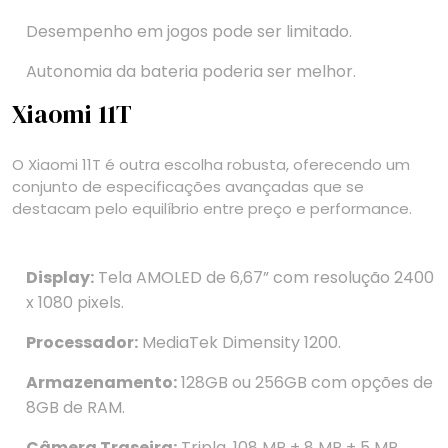
Desempenho em jogos pode ser limitado.
Autonomia da bateria poderia ser melhor.
Xiaomi 11T
O Xiaomi 11T é outra escolha robusta, oferecendo um
conjunto de especificações avançadas que se
destacam pelo equilíbrio entre preço e performance.
Display:
Tela AMOLED de 6,67” com resolução 2400
x 1080 pixels.
Processador:
MediaTek Dimensity 1200.
Armazenamento:
128GB ou 256GB com opções de
8GB de RAM.
Câmera Traseira:
Tripla, 108 MP + 8 MP + 5 MP.