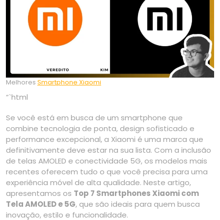
Melhores
Smartphone Xiaomi
“`html
Se você está em busca de um smartphone que
combine tecnologia de ponta, design sofisticado e
performance excepcional, a Xiaomi é uma marca que
definitivamente deve estar na sua lista. Com a inclusão
de telas AMOLED e conectividade 5G, os modelos mais
recentes oferecem tudo o que você precisa para uma
experiência móvel de alta qualidade. Neste artigo,
apresentamos os
Top 7 Smartphones Xiaomi com
Tela AMOLED e 5G
, que são ideais para quem busca
inovação, estilo e funcionalidade.