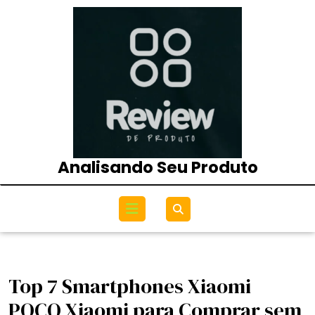
Skip
to
content
Analisando Seu Produto
Open
Menu
Top 7 Smartphones Xiaomi
POCO Xiaomi para Comprar sem