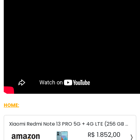
HOME:
Xiaomi Redmi Note 13 PRO 5G + 4G LTE (256 GB +
8 GB) 200 MP Triplo (Mobile Mint Tello e) +
R$ 1.852,00
(Pacote de carregador duplo de carro rápido)