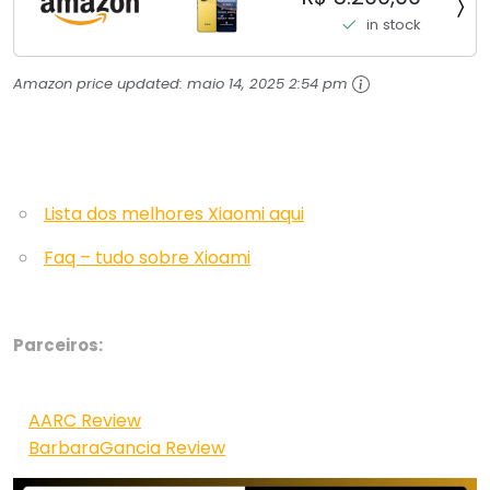
Top de Linha Chip VisionBoost D7 para Jogos
in stock
Pesados Tela Flow AMOLED 2K...
Amazon price updated:
maio 14, 2025 2:54 pm
Lista dos melhores Xiaomi aqui
Faq – tudo sobre Xioami
Parceiros:
AARC Review
BarbaraGancia Review