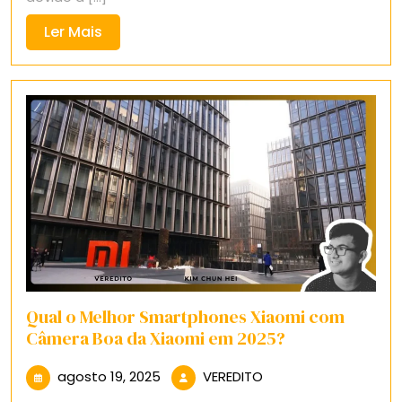
Ler
Ler Mais
Mais
Qual o Melhor Smartphones Xiaomi com
Câmera Boa da Xiaomi em 2025?
agosto
VEREDITO
agosto 19, 2025
VEREDITO
19,