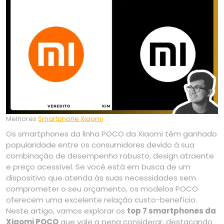
Melhores
Smartphone Xiaomi
Os smartphones da linha POCO da Xiaomi têm ganhado
popularidade entre os consumidores devido à sua
combinação de desempenho robusto, design atraente
e preço acessível. Se você está em busca de um
dispositivo que atenda às suas necessidades sem
comprometer o seu orçamento, os modelos POCO
oferecem uma excelente relação custo-benefício.
Neste artigo, vamos explorar os
top 7 smartphones da
Xiaomi POCO
que vale a pena considerar, destacando