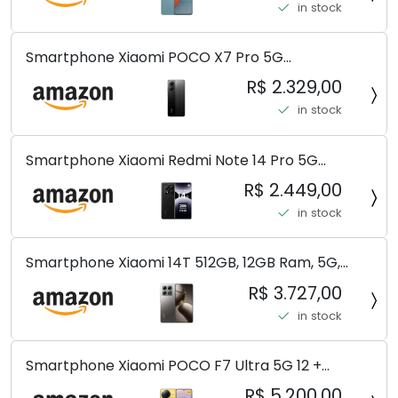
in stock
(Ocean Teal (ROM))
Smartphone Xiaomi POCO X7 Pro 5G
8+256GB/12+256GB/12+512GB
R$ 2.329,00
in stock
Smartphone Xiaomi Redmi Note 14 Pro 5G
Midnight Black (Preto) 12GB RAM 512GB ROM NFC
R$ 2.449,00
[ 24090RA29G ]
in stock
Smartphone Xiaomi 14T 512GB, 12GB Ram, 5G,
Leica, Cinza - no Brasil
R$ 3.727,00
in stock
Smartphone Xiaomi POCO F7 Ultra 5G 12 +
256GB/16+512GB Processador Snapdragon 8 Elite
R$ 5.200,00