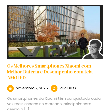
Os Melhores Smartphones Xiaomi com
Melhor Bateria e Desempenho com tela
AMOLED
novembro
VEREDITO
novembro 2, 2025
VEREDITO
2,
Os smartphones da Xiaomi têm conquistado cada
2025
vez mais espaço no mercado, principalmente
devido à [...]