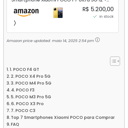
256GB/16+512GB Processador Snapdragon 8
R$ 5.200,00
Elite Top de Linha Chip VisionBoost D7 para
in stock
Jogos Pesados Tela Flow AMOLED 2K...
Amazon price updated:
maio 14, 2025 2:54 pm
1. POCO F4 GT
2. POCO X4 Pro 5G
3. POCO M4 Pro 5G
4. POCO F3
5. POCO M3 Pro 5G
6. POCO X3 Pro
7. POCO C3
Top 7 Smartphones Xiaomi POCO para Comprar
FAQ