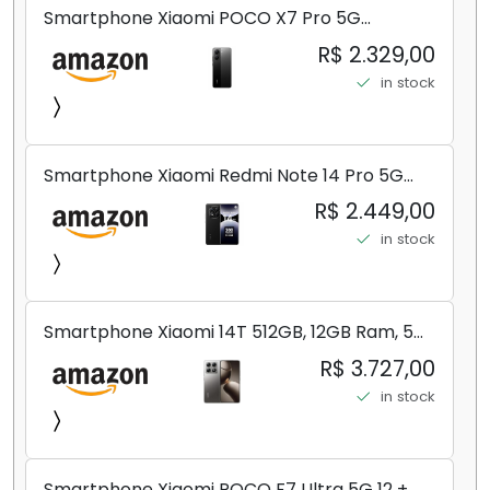
Smartphone Xiaomi POCO X7 Pro 5G
8+256GB/12+256GB/12+512GB
R$ 2.329,00
in stock
Smartphone Xiaomi Redmi Note 14 Pro 5G
Midnight Black (Preto) 12GB RAM 512GB ROM
R$ 2.449,00
NFC [ 24090RA29G ]
in stock
Smartphone Xiaomi 14T 512GB, 12GB Ram, 5G,
Leica, Cinza - no Brasil
R$ 3.727,00
in stock
Smartphone Xiaomi POCO F7 Ultra 5G 12 +