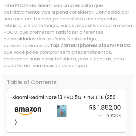
linha POCO da Xiaomi são uma escolha que
definitivamente vale a pena considerar. Conhecida por
seu foco em tecnologia acessível e desempenho
robusto, a Xiaomi lançou vários dispositivos sob a marca
POCO, que prometem satisfazer diferentes
necessidades dos usuários. Neste artigo,
apresentaremos os
Top 7 Smartphones Xiaomi POCO
que você pode comprar sem arrependimentos,
analisando suas características, prós e contras, para
ajudá-lo em sua decisão de compra.
Table of Contents
Xiaomi Redmi Note 13 PRO 5G + 4G LTE (256
GB + 8 GB) 200 MP Triplo (Mobile Mint Tello
R$ 1.852,00
e) + (Pacote de carregador duplo de carro
in stock
rápido) (Ocean Teal (ROM))