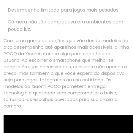
Desempenho limitado para jogos mais pesados.
Câmera não tão competitiva em ambientes com
pouca luz.
Com uma gama de opções que vão desde modelos de
alto desempenho até aparelhos mais acessíveis, a linha
POCO da Xiaomi oferece algo para cada tipo de
usuário. Ao escolher o smartphone que melhor se
adapta às suas necessidades, considere não apenas o
preço, mas também o que você espera do dispositivo,
seja para jogos, fotografias ou uso cotidiano. Os
modelos da Xiaomi POCO prometem entregar
tecnologia e qualidade sem comprometer o bolso,
tornando-os escolhas acertadas para sua próxima
compra.