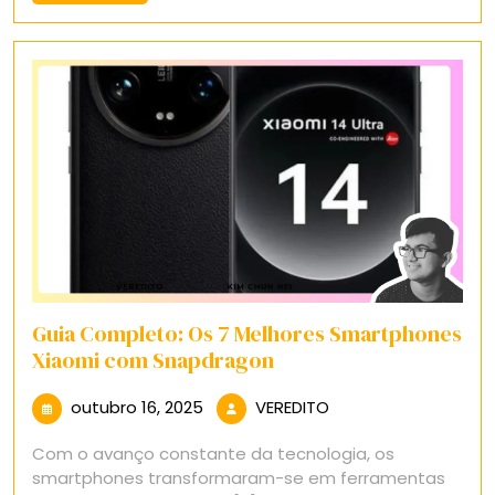
Mais
Guia Completo: Os 7 Melhores Smartphones
Xiaomi com Snapdragon
outubro
VEREDITO
outubro 16, 2025
VEREDITO
16,
Com o avanço constante da tecnologia, os
2025
smartphones transformaram-se em ferramentas