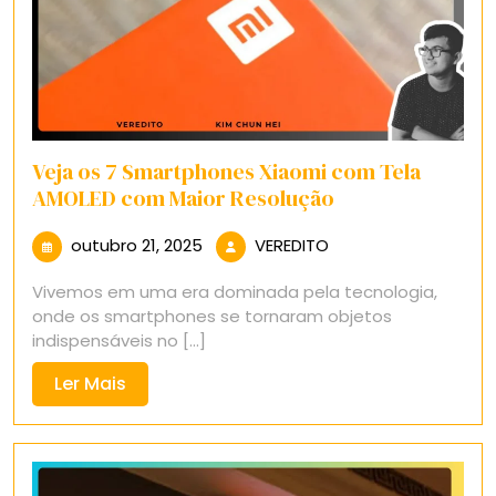
Veja os 7 Smartphones Xiaomi com Tela
AMOLED com Maior Resolução
outubro
VEREDITO
outubro 21, 2025
VEREDITO
21,
Vivemos em uma era dominada pela tecnologia,
2025
onde os smartphones se tornaram objetos
indispensáveis no [...]
Ler
Ler Mais
Mais