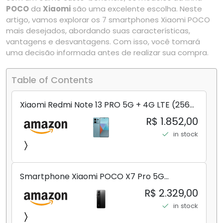
POCO
da
Xiaomi
são uma excelente escolha. Neste
artigo, vamos explorar os 7 smartphones Xiaomi POCO
mais desejados, abordando suas características,
vantagens e desvantagens. Com isso, você tomará
uma decisão informada antes de realizar sua compra.
Table of Contents
Xiaomi Redmi Note 13 PRO 5G + 4G LTE (256
GB + 8 GB) 200 MP Triplo (Mobile Mint Tello
R$ 1.852,00
e) + (Pacote de carregador duplo de carro
in stock
rápido) (Ocean Teal (ROM))
Smartphone Xiaomi POCO X7 Pro 5G
8+256GB/12+256GB/12+512GB
R$ 2.329,00
in stock