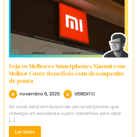
Veja os Melhores Smartphones Xiaomi com
Melhor Custo-Benefício com desempenho
de ponta
novembro
VEREDITO
novembro 6, 2025
VEREDITO
6,
Se você está em busca de um smartphone que
2025
ofereça um excelente custo-benefício sem abrir
[...]
Ler
Ler Mais