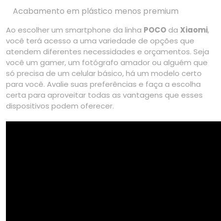
Acabamento em plástico menos premium
Ao escolher um smartphone da linha
POCO
da
Xiaomi
,
você terá acesso a uma variedade de opções que
atendem diferentes necessidades e orçamentos. Seja
você um gamer, um fotógrafo amador ou alguém que
só precisa de um celular básico, há um modelo certo
para você. Avalie suas preferências e faça a escolha
certa para aproveitar todas as vantagens que esses
dispositivos podem oferecer.