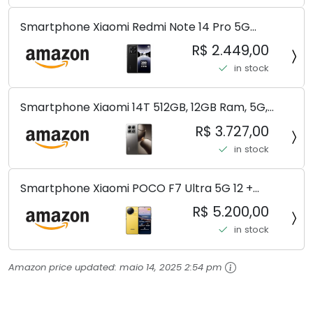
Smartphone Xiaomi Redmi Note 14 Pro 5G
Midnight Black (Preto) 12GB RAM 512GB ROM NFC
R$ 2.449,00
[ 24090RA29G ]
in stock
Smartphone Xiaomi 14T 512GB, 12GB Ram, 5G,
Leica, Cinza - no Brasil
R$ 3.727,00
in stock
Smartphone Xiaomi POCO F7 Ultra 5G 12 +
256GB/16+512GB Processador Snapdragon 8 Elite
R$ 5.200,00
Top de Linha Chip VisionBoost D7 para Jogos
in stock
Pesados Tela Flow AMOLED 2K...
Amazon price updated:
maio 14, 2025 2:54 pm