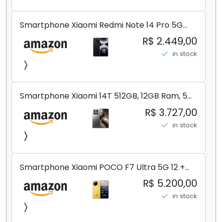
Smartphone Xiaomi Redmi Note 14 Pro 5G
Midnight Black (Preto) 12GB RAM 512GB ROM
R$ 2.449,00
NFC [ 24090RA29G ]
in stock
Smartphone Xiaomi 14T 512GB, 12GB Ram, 5G,
Leica, Cinza - no Brasil
R$ 3.727,00
in stock
Smartphone Xiaomi POCO F7 Ultra 5G 12 +
256GB/16+512GB Processador Snapdragon 8
R$ 5.200,00
Elite Top de Linha Chip VisionBoost D7 para
in stock
Jogos Pesados Tela Flow AMOLED 2K...