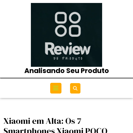
Skip
to
content
Analisando Seu Produto
Open
Menu
Xiaomi em Alta: Os 7
Smartphones Xiaomi POCO