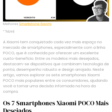
Melhores
Smartphone Xiaomi
“`html
A Xiaomi tem conquistado cada vez mais espaço no
mercado de smartphones, especialmente com a linha
POCO, que é conhecida por oferecer um excelente
custo-benefício. Entre os modelos mais desejados,
destacam-se dispositivos que combinam tecnologia de
ponta, desempenho robusto e design arrojado. Neste
artigo, vamos explorar os sete smartphones Xiaomi
POCO mais populares entre os consumidores, ajudando
você a tomar uma decisão informada na hora da
compra.
Os 7 Smartphones Xiaomi POCO Mais
Desejados