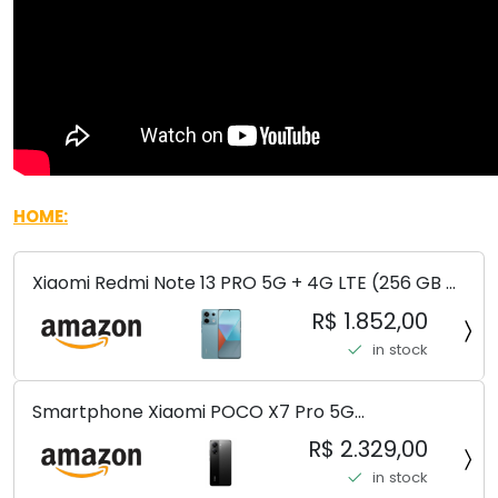
HOME:
Xiaomi Redmi Note 13 PRO 5G + 4G LTE (256 GB +
8 GB) 200 MP Triplo (Mobile Mint Tello e) +
R$ 1.852,00
(Pacote de carregador duplo de carro rápido)
in stock
(Ocean Teal (ROM))
Smartphone Xiaomi POCO X7 Pro 5G
8+256GB/12+256GB/12+512GB
R$ 2.329,00
in stock