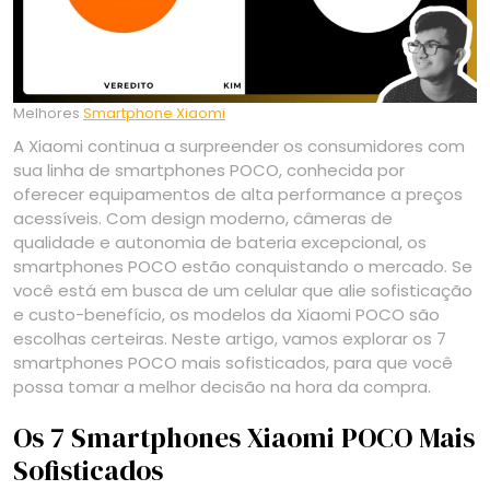
Melhores
Smartphone Xiaomi
A Xiaomi continua a surpreender os consumidores com
sua linha de smartphones POCO, conhecida por
oferecer equipamentos de alta performance a preços
acessíveis. Com design moderno, câmeras de
qualidade e autonomia de bateria excepcional, os
smartphones POCO estão conquistando o mercado. Se
você está em busca de um celular que alie sofisticação
e custo-benefício, os modelos da Xiaomi POCO são
escolhas certeiras. Neste artigo, vamos explorar os 7
smartphones POCO mais sofisticados, para que você
possa tomar a melhor decisão na hora da compra.
Os 7 Smartphones Xiaomi POCO Mais
Sofisticados