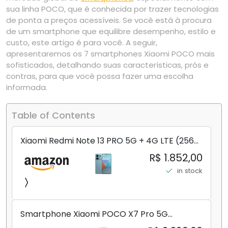
sua linha POCO, que é conhecida por trazer tecnologias
de ponta a preços acessíveis. Se você está à procura
de um smartphone que equilibre desempenho, estilo e
custo, este artigo é para você. A seguir,
apresentaremos os 7 smartphones Xiaomi POCO mais
sofisticados, detalhando suas características, prós e
contras, para que você possa fazer uma escolha
informada.
Table of Contents
Xiaomi Redmi Note 13 PRO 5G + 4G LTE (256
GB + 8 GB) 200 MP Triplo (Mobile Mint Tello
R$ 1.852,00
e) + (Pacote de carregador duplo de carro
in stock
rápido) (Ocean Teal (ROM))
Smartphone Xiaomi POCO X7 Pro 5G
8+256GB/12+256GB/12+512GB