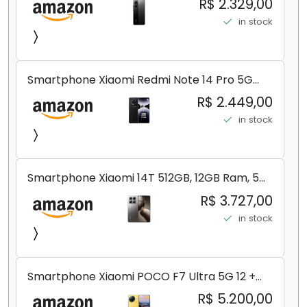
R$ 2.329,00
in stock
Smartphone Xiaomi Redmi Note 14 Pro 5G
Midnight Black (Preto) 12GB RAM 512GB ROM
R$ 2.449,00
NFC [ 24090RA29G ]
in stock
Smartphone Xiaomi 14T 512GB, 12GB Ram, 5G,
Leica, Cinza - no Brasil
R$ 3.727,00
in stock
Smartphone Xiaomi POCO F7 Ultra 5G 12 +
256GB/16+512GB Processador Snapdragon 8
R$ 5.200,00