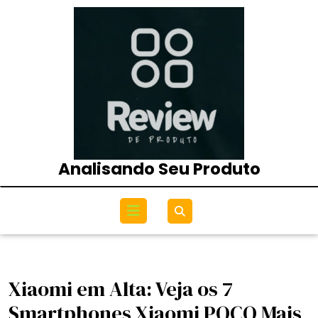
Skip
to
content
Analisando Seu Produto
Open
Menu
Xiaomi em Alta: Veja os 7
Smartphones Xiaomi POCO Mais