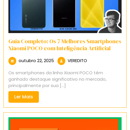
Guia Completo: Os 7 Melhores Smartphones
Xiaomi POCO com Inteligência Artificial
outubro
VEREDITO
outubro 22, 2025
VEREDITO
22,
Os smartphones da linha Xiaomi POCO têm
2025
ganhado destaque significativo no mercado,
principalmente por sua [...]
Ler
Ler Mais
Mais