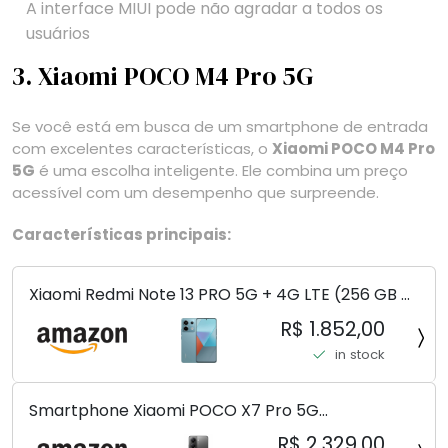
A interface MIUI pode não agradar a todos os
usuários
3. Xiaomi POCO M4 Pro 5G
Se você está em busca de um smartphone de entrada
com excelentes características, o
Xiaomi POCO M4 Pro
5G
é uma escolha inteligente. Ele combina um preço
acessível com um desempenho que surpreende.
Características principais:
Xiaomi Redmi Note 13 PRO 5G + 4G LTE (256 GB +
8 GB) 200 MP Triplo (Mobile Mint Tello e) +
R$ 1.852,00
(Pacote de carregador duplo de carro rápido)
in stock
(Ocean Teal (ROM))
Smartphone Xiaomi POCO X7 Pro 5G
8+256GB/12+256GB/12+512GB
R$ 2.329,00