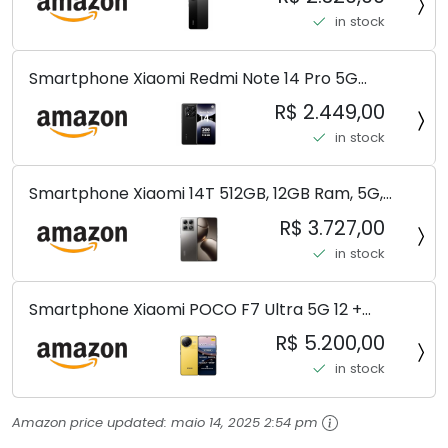
in stock
Smartphone Xiaomi Redmi Note 14 Pro 5G
Midnight Black (Preto) 12GB RAM 512GB ROM NFC
R$ 2.449,00
[ 24090RA29G ]
in stock
Smartphone Xiaomi 14T 512GB, 12GB Ram, 5G,
Leica, Cinza - no Brasil
R$ 3.727,00
in stock
Smartphone Xiaomi POCO F7 Ultra 5G 12 +
256GB/16+512GB Processador Snapdragon 8 Elite
R$ 5.200,00
Top de Linha Chip VisionBoost D7 para Jogos
in stock
Pesados Tela Flow AMOLED 2K...
Amazon price updated:
maio 14, 2025 2:54 pm