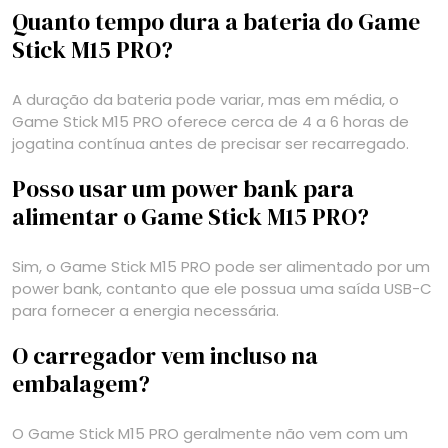
Quanto tempo dura a bateria do Game
Stick M15 PRO?
A duração da bateria pode variar, mas em média, o
Game Stick M15 PRO oferece cerca de 4 a 6 horas de
jogatina contínua antes de precisar ser recarregado.
Posso usar um power bank para
alimentar o Game Stick M15 PRO?
Sim, o Game Stick M15 PRO pode ser alimentado por um
power bank, contanto que ele possua uma saída USB-C
para fornecer a energia necessária.
O carregador vem incluso na
embalagem?
O Game Stick M15 PRO geralmente não vem com um