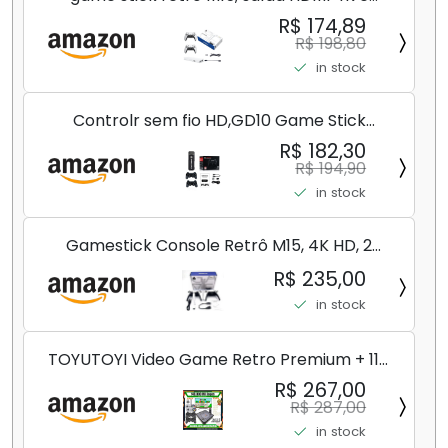
controle sem fio, console de videogame Plug
R$ 174,89
and Play com mais de 30.000 jogos, console
R$ 198,80
de jogos Arcade (128G)
in stock
Controlr sem fio HD,GD10 Game Stick
embutido 40000 jogos 128GB 2.4G controlr
R$ 182,30
sem fio HD console de videogame retrô 4k
R$ 194,90
HD console de videogame
in stock
Gamestick Console Retrô M15, 4K HD, 2
Controles Wireless 2.4GHz, 20000+ Jogos,
R$ 235,00
256MB DDR3
in stock
TOYUTOYI Video Game Retro Premium + 114
Mil Jogos + 4 Controles + Atualizado
R$ 267,00
R$ 287,00
in stock