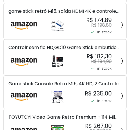
game stick retrô M15, saída HDMI 4K e controle
sem fio, console de videogame Plug and Play com
R$ 174,89
mais de 30.000 jogos, console de jogos Arcade
R$ 198,80
(128G)
in stock
Controlr sem fio HD,GD10 Game Stick embutido
40000 jogos 128GB 2.4G controlr sem fio HD
R$ 182,30
console de videogame retrô 4k HD console de
R$ 194,90
videogame
in stock
Gamestick Console Retrô M15, 4K HD, 2 Controles
Wireless 2.4GHz, 20000+ Jogos, 256MB DDR3
R$ 235,00
in stock
TOYUTOYI Video Game Retro Premium + 114 Mil
Jogos + 4 Controles + Atualizado
R$ 267,00