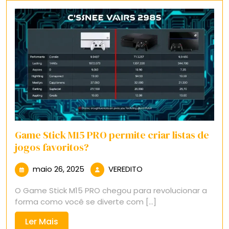
Game Stick M15 PRO permite criar listas de
jogos favoritos?
maio
VEREDITO
maio 26, 2025
VEREDITO
26,
O Game Stick M15 PRO chegou para revolucionar a
2025
forma como você se diverte com [...]
Ler
Ler Mais