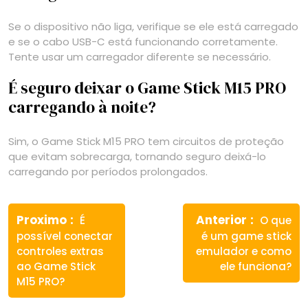
Se o dispositivo não liga, verifique se ele está carregado
e se o cabo USB-C está funcionando corretamente.
Tente usar um carregador diferente se necessário.
É seguro deixar o Game Stick M15 PRO
carregando à noite?
Sim, o Game Stick M15 PRO tem circuitos de proteção
que evitam sobrecarga, tornando seguro deixá-lo
carregando por períodos prolongados.
Navegação
Previous
Next
de
Proximo
Anterior
É
O que
post:
post:
possível conectar
é um game stick
Post
controles extras
emulador e como
ao Game Stick
ele funciona?
M15 PRO?