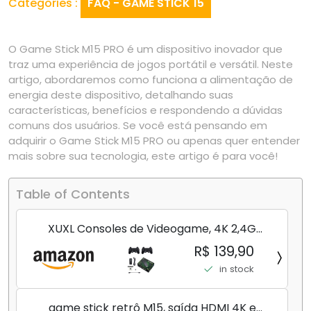
Categories :
FAQ - GAME STICK 15
O Game Stick M15 PRO é um dispositivo inovador que
traz uma experiência de jogos portátil e versátil. Neste
artigo, abordaremos como funciona a alimentação de
energia deste dispositivo, detalhando suas
características, benefícios e respondendo a dúvidas
comuns dos usuários. Se você está pensando em
adquirir o Game Stick M15 PRO ou apenas quer entender
mais sobre sua tecnologia, este artigo é para você!
Table of Contents
XUXL Consoles de Videogame, 4K 2,4G
Wireless 10.000 jogos 32/64GB Retro Classic
R$ 139,90
Gaming Gamepads Controlador da família
in stock
de TV para PS1/GBA/MD,...
game stick retrô M15, saída HDMI 4K e