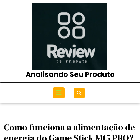
Skip
to
content
Analisando Seu Produto
Open
Menu
Como funciona a alimentação de
energia do Game Stick M15 PRO?