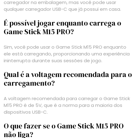
carregador na embalagem, mas você pode usar
qualquer carregador USB-C que já possui em casa.
É possível jogar enquanto carrega o
Game Stick M15 PRO?
Sim, você pode usar o Game Stick M15 PRO enquanto
ele está carregando, proporcionando uma experiência
ininterrupta durante suas sessões de jogo.
Qual é a voltagem recomendada para o
carregamento?
A voltagem recomendada para carregar o Game Stick
M15 PRO é de 5V, que é a norma para a maioria dos
dispositivos USB-C.
O que fazer se o Game Stick M15 PRO
não liga?