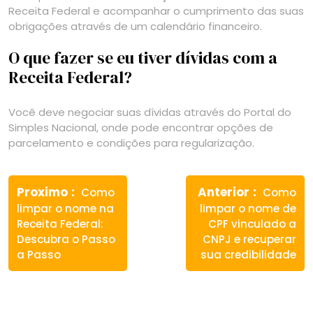
Receita Federal e acompanhar o cumprimento das suas
obrigações através de um calendário financeiro.
O que fazer se eu tiver dívidas com a
Receita Federal?
Você deve negociar suas dívidas através do Portal do
Simples Nacional, onde pode encontrar opções de
parcelamento e condições para regularização.
Navegação
Previous
Next
de
Proximo
Anterior
Como
Como
post:
post:
limpar o nome na
limpar o nome de
Post
Receita Federal:
CPF vinculado a
Descubra o Passo
CNPJ e recuperar
a Passo
sua credibilidade