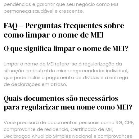
pendências e garantir que seu negócio como MEI
permaneça saudável e crescente.
FAQ – Perguntas frequentes sobre
como limpar o nome de MEI
O que significa limpar o nome de MEI?
Limpar o nome de MEI refere-se à regularização da
situação cadastral do microempreendedor individual,
que pode incluir o pagamento de dívidas e a entrega
de declarações em atraso.
Quais documentos são necessários
para regularizar meu nome como MEI?
Você precisará de documentos pessoais como RG, CPF,
comprovante de residência, Certificado de MEI,
Declaração Anual do Simples Nacional e comprovantes