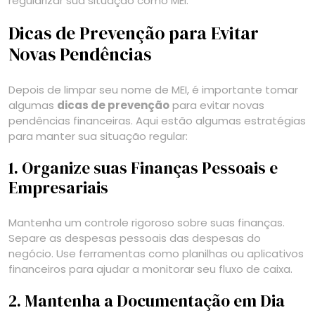
regularizar sua situação como MEI.
Dicas de Prevenção para Evitar
Novas Pendências
Depois de limpar seu nome de MEI, é importante tomar
algumas
dicas de prevenção
para evitar novas
pendências financeiras. Aqui estão algumas estratégias
para manter sua situação regular:
1. Organize suas Finanças Pessoais e
Empresariais
Mantenha um controle rigoroso sobre suas finanças.
Separe as despesas pessoais das despesas do
negócio. Use ferramentas como planilhas ou aplicativos
financeiros para ajudar a monitorar seu fluxo de caixa.
2. Mantenha a Documentação em Dia