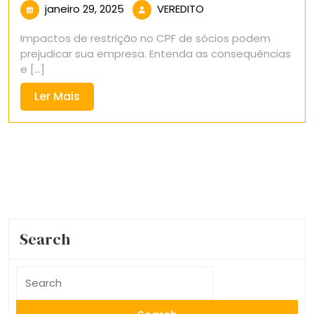
janeiro
VEREDITO
janeiro 29, 2025
VEREDITO
29,
Impactos de restrição no CPF de sócios podem
2025
prejudicar sua empresa. Entenda as consequências
e [...]
Ler
Ler Mais
Mais
Search
Search
for: