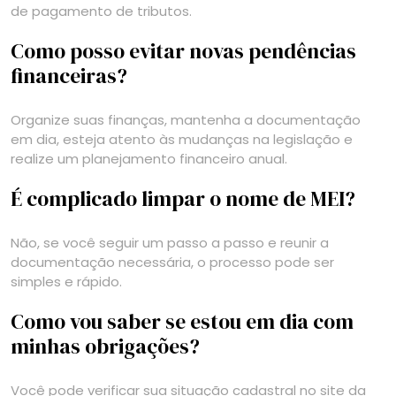
de pagamento de tributos.
Como posso evitar novas pendências
financeiras?
Organize suas finanças, mantenha a documentação
em dia, esteja atento às mudanças na legislação e
realize um planejamento financeiro anual.
É complicado limpar o nome de MEI?
Não, se você seguir um passo a passo e reunir a
documentação necessária, o processo pode ser
simples e rápido.
Como vou saber se estou em dia com
minhas obrigações?
Você pode verificar sua situação cadastral no site da