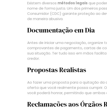
Existem diversos
métodos legais
que podem 
nome de forma justa. Um dos primeiros pass
Consumidor (CDC) garante proteção ao dev
de maneira abusiva.
Documentação em Dia
Antes de iniciar uma negociação, organize
comprovantes de pagamento, cartas de co
sua situação. Ter tudo isso em mãos facili
credor.
Propostas Realistas
Ao fazer uma proposta para a quitação da dí
oferta que você realmente possa cumprir. 
você poderá honrar, permitindo que ambas a
Reclamações aos Órgãos 