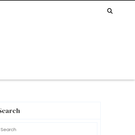
Search
earch
r: