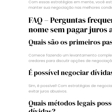
Com essas estratégias em mente, você esta
manter sua negociação nas melhores condiç
FAQ – Perguntas freque
nome sem pagar juros 
Quais são os primeiros p
Comece fazendo um levantamento completo
credores para discutir opções de negociaçã
É possível negociar dívid
Sim, é possível! Com estratégias de negoci
evitar juros abusivos.
Quais métodos legais poss
dívidas?