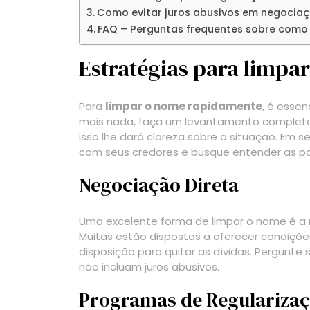
Como evitar juros abusivos em negocia
FAQ – Perguntas frequentes sobre como 
Estratégias para limpa
Para
limpar o nome rapidamente
, é essen
mais nada, faça um levantamento completo d
isso lhe dará clareza sobre a situação. Em 
com seus credores e busque entender as po
Negociação Direta
Uma excelente forma de limpar o nome é a
Muitas estão dispostas a oferecer condiç
disposição para quitar as dívidas. Pergunte
não incluam juros abusivos.
Programas de Regulariza