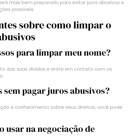
rá mais bem preparado para evitar juros abusivos e
ões possíveis.
ntes sobre como limpar o
abusivos
assos para limpar meu nome?
 das suas dívidas e entre em contato com os
o.
as sem pagar juros abusivos?
ação e conhecimento sobre seus direitos, você pode
o usar na negociação de