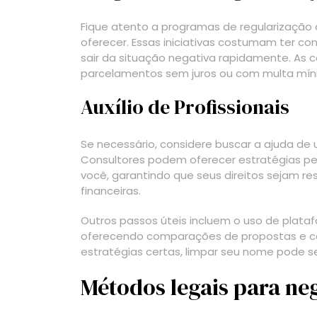
Fique atento a programas de regularização 
oferecer. Essas iniciativas costumam ter co
sair da situação negativa rapidamente. As
parcelamentos sem juros ou com multa mín
Auxílio de Profissionais
Se necessário, considere buscar a ajuda de
Consultores podem oferecer estratégias pe
você, garantindo que seus direitos sejam r
financeiras.
Outros passos úteis incluem o uso de platafo
oferecendo comparações de propostas e cá
estratégias certas, limpar seu nome pode s
Métodos legais para ne