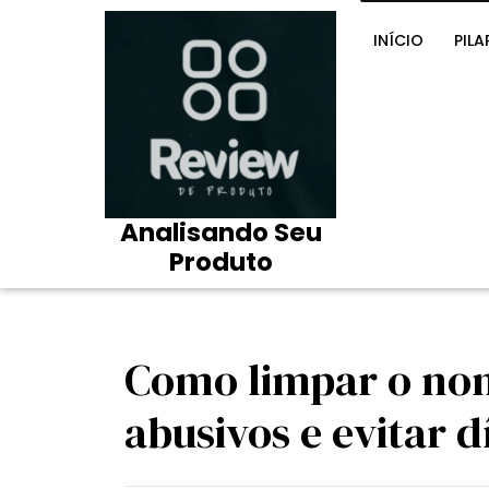
Skip
to
INÍCIO
PILA
content
Analisando Seu
Produto
Como limpar o nom
abusivos e evitar d